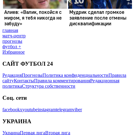
главная
матч-центр
прогнозы
футбол +
Избранное
САЙТ ФУТБОЛ 24
Редакция
Прогнозы
Политика конфиденциальности
Правила
сайту
Контакты
Правила комментирования
Редакционная
политика
Структура собственности
Соц. сети
facebook
x
youtube
instagram
telegram
viber
УКРАИНА
Украина
Первая лига
Вторая лига