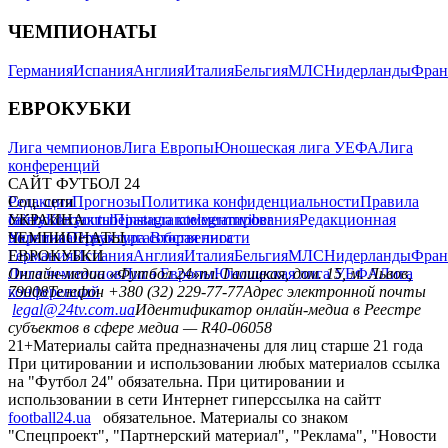
ЧЕМПИОНАТЫ
Германия
Испания
Англия
Италия
Бельгия
МЛС
Нидерланды
Фран
ЕВРОКУБКИ
Лига чемпионов
Лига Европы
Юношеская лига УЕФА
Лига
конференций
САЙТ ФУТБОЛ 24
Редакция
Соц. сети
Прогнозы
Политика конфиденциальности
Правила
сайту
facebook
УКРАИНА
Контакты
x
youtube
Правила комментирования
instagram
telegram
viber
Редакционная
политика
Украина
ЧЕМПИОНАТЫ
Первая лига
Структура собственности
Вторая лига
Германия
ЕВРОКУБКИ
Испания
Англия
Италия
Бельгия
МЛС
Нидерланды
Фран
Лига чемпионов
Онлайн-медиа «Футбол 24»
Лига Европы
пл. Галицкая, дом. 15, м. Львов,
Юношеская лига УЕФА
Лига
конференций
79008
Телефон +380 (32) 229-77-77
Адрес электронной почты
legal@24tv.com.ua
Идентификатор онлайн-медиа в Реестре
субъектов в сфере медиа — R40-06058
21+
Материалы сайта предназначены для лиц старше 21 года
При цитировании и использовании любых материалов ссылка
на "Футбол 24" обязательна. При цитировании и
использовании в сети Интернет гиперссылка на сайтт
football24.ua
обязательное. Материалы со знаком
"Спецпроект", "Партнерский материал", "Реклама", "Новости