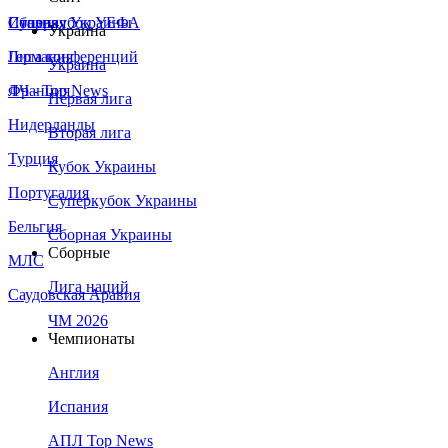
Сборная Украины
Италия
Суперкубок УЕФА
Украина
Германия
Лига конференций
Украина
Франция
ЛЧ - Top News
Первая лига
Нидерланды
Вторая лига
Турция
Кубок Украины
Португалия
Суперкубок Украины
Бельгия
Сборная Украины
Сборные
МЛС
Лига наций
Саудовская Аравия
ЧМ 2026
Чемпионаты
Англия
Испания
АПЛ Top News