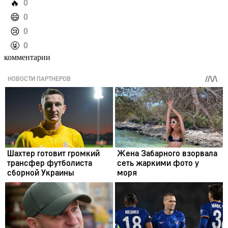
️🔥
0
️😄
0
️😢
0
️🤬
0
комментарии