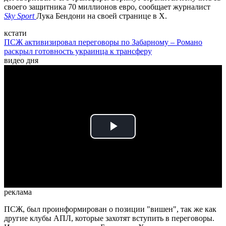
своего защитника 70 миллионов евро, сообщает журналист
Sky Sport
Лука Бендони на своей странице в Х.
кстати
ПСЖ активизировал переговоры по Забарному – Романо
раскрыл готовность украинца к трансферу
видео дня
Play
Video
реклама
ПСЖ, был проинформирован о позиции "вишен", так же как
другие клубы АПЛ, которые захотят вступить в переговоры.