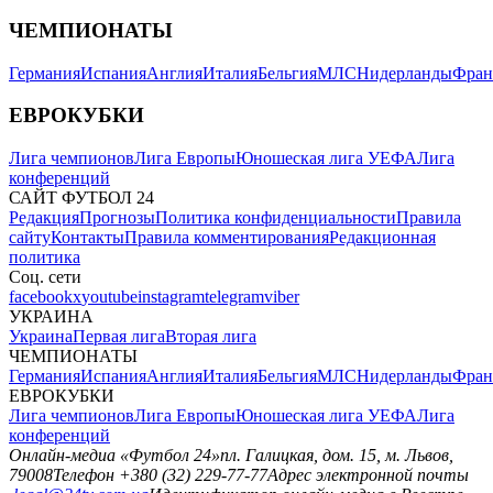
ЧЕМПИОНАТЫ
Германия
Испания
Англия
Италия
Бельгия
МЛС
Нидерланды
Фран
ЕВРОКУБКИ
Лига чемпионов
Лига Европы
Юношеская лига УЕФА
Лига
конференций
САЙТ ФУТБОЛ 24
Редакция
Прогнозы
Политика конфиденциальности
Правила
сайту
Контакты
Правила комментирования
Редакционная
политика
Соц. сети
facebook
x
youtube
instagram
telegram
viber
УКРАИНА
Украина
Первая лига
Вторая лига
ЧЕМПИОНАТЫ
Германия
Испания
Англия
Италия
Бельгия
МЛС
Нидерланды
Фран
ЕВРОКУБКИ
Лига чемпионов
Лига Европы
Юношеская лига УЕФА
Лига
конференций
Онлайн-медиа «Футбол 24»
пл. Галицкая, дом. 15, м. Львов,
79008
Телефон +380 (32) 229-77-77
Адрес электронной почты