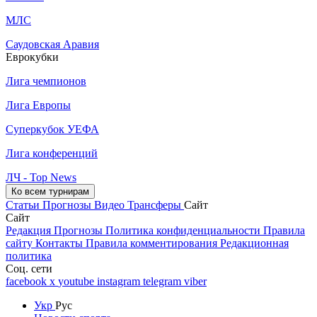
МЛС
Саудовская Аравия
Еврокубки
Лига чемпионов
Лига Европы
Суперкубок УЕФА
Лига конференций
ЛЧ - Top News
Ко всем турнирам
Статьи
Прогнозы
Видео
Трансферы
Сайт
Сайт
Редакция
Прогнозы
Политика конфиденциальности
Правила
сайту
Контакты
Правила комментирования
Редакционная
политика
Соц. сети
facebook
x
youtube
instagram
telegram
viber
Укр
Рус