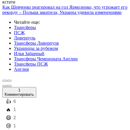
кстати
Как Шевченко реагировал на гол Ярмоленко, что угрожает его
рекорду – Польша закипела, Украина удивила изменениями
Читайте еще
:
Трансферы
ПСЖ
Ливерпуль
Трансферы Ливерпуля
Украинцы за рубежом
Илья Забарный
Трансферы Чемпионата Англии
Трансферы ПСЖ
Англия
1
Комментировать
️👍
6
️🔥
1
️😄
2
️😢
1