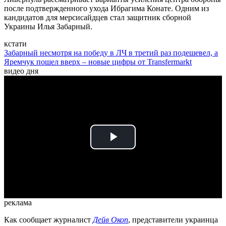
после подтвержденного ухода Ибрагима Конате. Одним из
кандидатов для мерсисайдцев стал защитник сборной
Украины Илья Забарный.
кстати
Забарный несмотря на победу в ЛЧ в третий раз подешевел, а
Яремчук пошел вверх – новые цифры от Transfermarkt
видео дня
Play
Video
реклама
Как сообщает журналист
Дейв Окоп
, представители украинца