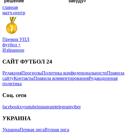
главная
матч-центр
Премия УПЛ
футбол +
Избранное
САЙТ ФУТБОЛ 24
Редакция
Прогнозы
Политика конфиденциальности
Правила
сайту
Контакты
Правила комментирования
Редакционная
политика
Соц. сети
facebook
x
youtube
instagram
telegram
viber
УКРАИНА
Украина
Первая лига
Вторая лига