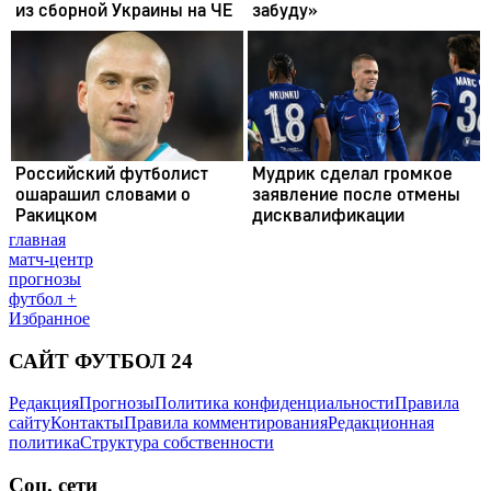
главная
матч-центр
прогнозы
футбол +
Избранное
САЙТ ФУТБОЛ 24
Редакция
Прогнозы
Политика конфиденциальности
Правила
сайту
Контакты
Правила комментирования
Редакционная
политика
Структура собственности
Соц. сети