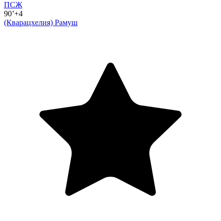
ПСЖ
90’+4
(Кварацхелия)
Рамуш