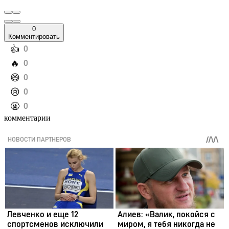
0
Комментировать
️👍
0
️🔥
0
️😄
0
️😢
0
️🤬
0
комментарии