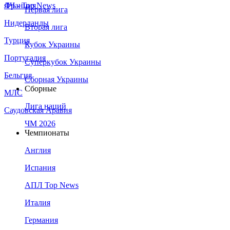
Франция
ЛЧ - Top News
Первая лига
Нидерланды
Вторая лига
Турция
Кубок Украины
Португалия
Суперкубок Украины
Бельгия
Сборная Украины
Сборные
МЛС
Лига наций
Саудовская Аравия
ЧМ 2026
Чемпионаты
Англия
Испания
АПЛ Top News
Италия
Германия