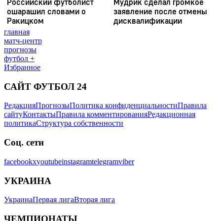
главная
матч-центр
прогнозы
футбол +
Избранное
САЙТ ФУТБОЛ 24
Редакция
Прогнозы
Политика конфиденциальности
Правила
сайту
Контакты
Правила комментирования
Редакционная
политика
Структура собственности
Соц. сети
facebook
x
youtube
instagram
telegram
viber
УКРАИНА
Украина
Первая лига
Вторая лига
ЧЕМПИОНАТЫ