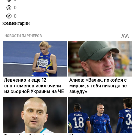
️😢
0
️🤬
0
комментарии