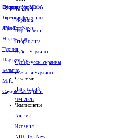
Сборная Украины
Италия
Суперкубок УЕФА
Украина
Германия
Лига конференций
Украина
Франция
ЛЧ - Top News
Первая лига
Нидерланды
Вторая лига
Турция
Кубок Украины
Португалия
Суперкубок Украины
Бельгия
Сборная Украины
Сборные
МЛС
Лига наций
Саудовская Аравия
ЧМ 2026
Чемпионаты
Англия
Испания
АПЛ Top News