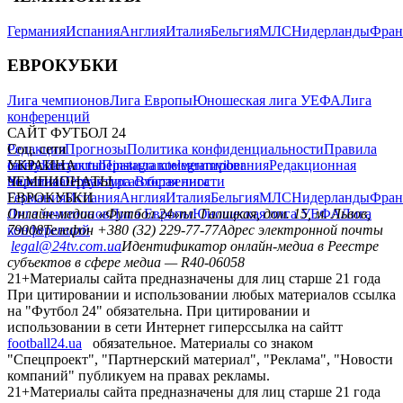
Германия
Испания
Англия
Италия
Бельгия
МЛС
Нидерланды
Фран
ЕВРОКУБКИ
Лига чемпионов
Лига Европы
Юношеская лига УЕФА
Лига
конференций
САЙТ ФУТБОЛ 24
Редакция
Соц. сети
Прогнозы
Политика конфиденциальности
Правила
сайту
facebook
УКРАИНА
Контакты
x
youtube
Правила комментирования
instagram
telegram
viber
Редакционная
политика
Украина
ЧЕМПИОНАТЫ
Первая лига
Структура собственности
Вторая лига
Германия
ЕВРОКУБКИ
Испания
Англия
Италия
Бельгия
МЛС
Нидерланды
Фран
Лига чемпионов
Онлайн-медиа «Футбол 24»
Лига Европы
пл. Галицкая, дом. 15, м. Львов,
Юношеская лига УЕФА
Лига
конференций
79008
Телефон +380 (32) 229-77-77
Адрес электронной почты
legal@24tv.com.ua
Идентификатор онлайн-медиа в Реестре
субъектов в сфере медиа — R40-06058
21+
Материалы сайта предназначены для лиц старше 21 года
При цитировании и использовании любых материалов ссылка
на "Футбол 24" обязательна. При цитировании и
использовании в сети Интернет гиперссылка на сайтт
football24.ua
обязательное. Материалы со знаком
"Спецпроект", "Партнерский материал", "Реклама", "Новости
компаний" публикуем на правах рекламы.
21+
Материалы сайта предназначены для лиц старше 21 года