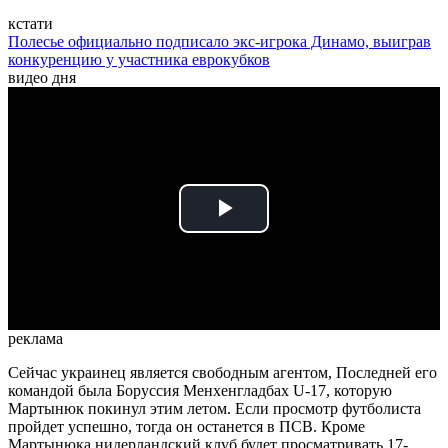
кстати
Полесье официально подписало экс-игрока Динамо, выиграв
конкуренцию у участника еврокубков
видео дня
Play
Video
реклама
Сейчас украинец является свободным агентом, Последней его
командой была Боруссия Менхенгладбах U-17, которую
Мартынюк покинул этим летом. Если просмотр футболиста
пройдет успешно, тогда он останется в ПСВ. Кроме
Мартынюка нидерландский клуб будет просматривать 17-