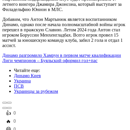
летнего вингера Джамира Джонсона, который выступает за
Филадельфию Юнион в МЛС.
Добавим, что Антон Мартынюк является воспитанником
Динамо, однако после начала полномасштабной войны игрок
перешел в пражскую Славию. Летом 2024 года Антон стал
игроком Боруссии Менхенгладбах. Всего игрок провел 15
матчей за юношескую команду клуба, забил 2 гола и отдал 1
ассист.
Динамо разгромило Хамрун в первом матче квалификации
Лиги чемпионов – Буяльский оформил гол+пас
Читайте еще
:
Динамо Киев
Украина
ПСВ
Украинцы за рубежом
️👍
0
️🔥
0
️😄
0