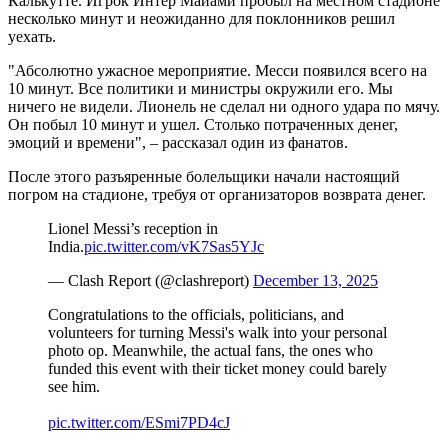
Калькутте. Игрок Интер Майами пробыл на местном стадионе
несколько минут и неожиданно для поклонников решил
уехать.
"Абсолютно ужасное мероприятие. Месси появился всего на
10 минут. Все политики и министры окружили его. Мы
ничего не видели. Лионель не сделал ни одного удара по мячу.
Он побыл 10 минут и ушел. Столько потраченных денег,
эмоций и времени", – рассказал один из фанатов.
После этого разъяренные болельщики начали настоящий
погром на стадионе, требуя от организаторов возврата денег.
Lionel Messi’s reception in
India.
pic.twitter.com/vK7Sas5YJc
— Clash Report (@clashreport)
December 13, 2025
Congratulations to the officials, politicians, and
volunteers for turning Messi's walk into your personal
photo op. Meanwhile, the actual fans, the ones who
funded this event with their ticket money could barely
see him.
pic.twitter.com/ESmi7PD4cJ