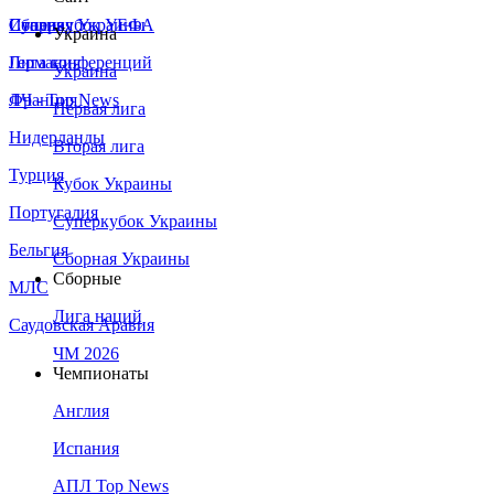
Сборная Украины
Италия
Суперкубок УЕФА
Украина
Германия
Лига конференций
Украина
Франция
ЛЧ - Top News
Первая лига
Нидерланды
Вторая лига
Турция
Кубок Украины
Португалия
Суперкубок Украины
Бельгия
Сборная Украины
Сборные
МЛС
Лига наций
Саудовская Аравия
ЧМ 2026
Чемпионаты
Англия
Испания
АПЛ Top News