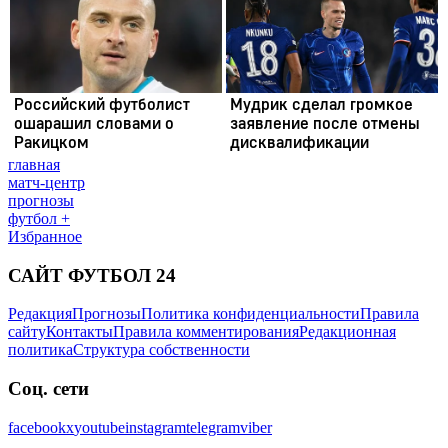
главная
матч-центр
прогнозы
футбол +
Избранное
САЙТ ФУТБОЛ 24
Редакция
Прогнозы
Политика конфиденциальности
Правила
сайту
Контакты
Правила комментирования
Редакционная
политика
Структура собственности
Соц. сети
facebook
x
youtube
instagram
telegram
viber