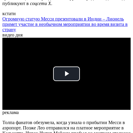
публикуют в
соцсети X
.
кстати
Огромную статую Месси презентовали в Индии – Лионель
примет участие в необычном мероприятии во время визита в
страну
видео дня
Play
Video
реклама
Толпа фанатов обезумела, когда узнала о прибытии Месси в
аэропорт. Позже Лео отправился на платное мероприятие в