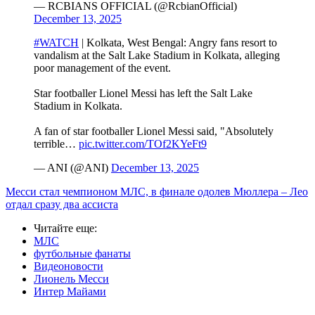
— RCBIANS OFFICIAL (@RcbianOfficial)
December 13, 2025
#WATCH
| Kolkata, West Bengal: Angry fans resort to
vandalism at the Salt Lake Stadium in Kolkata, alleging
poor management of the event.
Star footballer Lionel Messi has left the Salt Lake
Stadium in Kolkata.
A fan of star footballer Lionel Messi said, "Absolutely
terrible…
pic.twitter.com/TOf2KYeFt9
— ANI (@ANI)
December 13, 2025
Месси стал чемпионом МЛС, в финале одолев Мюллера – Лео
отдал сразу два ассиста
Читайте еще
:
МЛС
футбольные фанаты
Видеоновости
Лионель Месси
Интер Майами