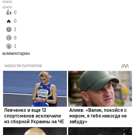
️👍
0
️🔥
0
️😄
1
️😢
0
️🤬
1
комментарии