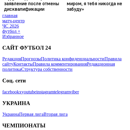
главная
матч-центр
ЧС 2026
футбол +
Избранное
САЙТ ФУТБОЛ 24
Редакция
Прогнозы
Политика конфиденциальности
Правила
сайту
Контакты
Правила комментирования
Редакционная
политика
Структура собственности
Соц. сети
facebook
x
youtube
instagram
telegram
viber
УКРАИНА
Украина
Первая лига
Вторая лига
ЧЕМПИОНАТЫ