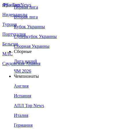
Франция
ЛЧ - Top News
Первая лига
Нидерланды
Вторая лига
Турция
Кубок Украины
Португалия
Суперкубок Украины
Бельгия
Сборная Украины
Сборные
МЛС
Лига наций
Саудовская Аравия
ЧМ 2026
Чемпионаты
Англия
Испания
АПЛ Top News
Италия
Германия