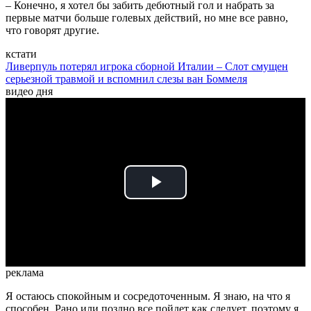
– Конечно, я хотел бы забить дебютный гол и набрать за
первые матчи больше голевых действий, но мне все равно,
что говорят другие.
кстати
Ливерпуль потерял игрока сборной Италии – Слот смущен
серьезной травмой и вспомнил слезы ван Боммеля
видео дня
Play
Video
реклама
Я остаюсь спокойным и сосредоточенным. Я знаю, на что я
способен. Рано или поздно все пойдет как следует, поэтому я