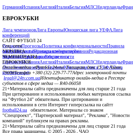
Германия
Испания
Англия
Италия
Бельгия
МЛС
Нидерланды
Фран
ЕВРОКУБКИ
Лига чемпионов
Лига Европы
Юношеская лига УЕФА
Лига
конференций
САЙТ ФУТБОЛ 24
Редакция
Соц. сети
Прогнозы
Политика конфиденциальности
Правила
сайту
facebook
УКРАИНА
Контакты
x
youtube
Правила комментирования
instagram
telegram
viber
Редакционная
политика
Украина
ЧЕМПИОНАТЫ
Первая лига
Структура собственности
Вторая лига
Германия
ЕВРОКУБКИ
Испания
Англия
Италия
Бельгия
МЛС
Нидерланды
Фран
Лига чемпионов
Онлайн-медиа «Футбол 24»
Лига Европы
пл. Галицкая, дом. 15, м. Львов,
Юношеская лига УЕФА
Лига
конференций
79008
Телефон +380 (32) 229-77-77
Адрес электронной почты
legal@24tv.com.ua
Идентификатор онлайн-медиа в Реестре
субъектов в сфере медиа — R40-06058
21+
Материалы сайта предназначены для лиц старше 21 года
При цитировании и использовании любых материалов ссылка
на "Футбол 24" обязательна. При цитировании и
использовании в сети Интернет гиперссылка на сайтт
football24.ua
обязательное. Материалы со знаком
"Спецпроект", "Партнерский материал", "Реклама", "Новости
компаний" публикуем на правах рекламы.
21+
Материалы сайта предназначены для лиц старше 21 года
Все права защищены. © 2005 -
2026
, ЧАО