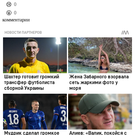
️😢
0
️🤬
0
комментарии