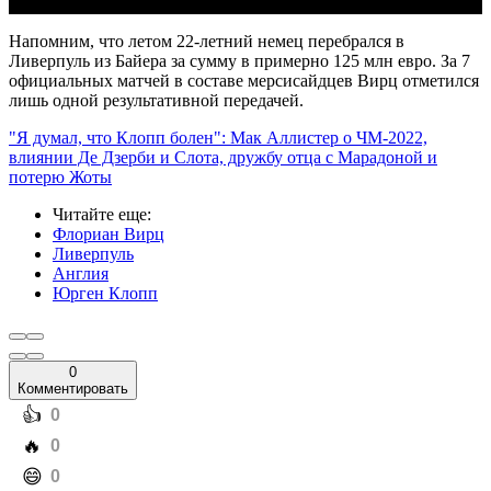
Напомним, что летом 22-летний немец перебрался в
Ливерпуль из Байера за сумму в примерно 125 млн евро. За 7
официальных матчей в составе мерсисайдцев Вирц отметился
лишь одной результативной передачей.
"Я думал, что Клопп болен": Мак Аллистер о ЧМ-2022,
влиянии Де Дзерби и Слота, дружбу отца с Марадоной и
потерю Жоты
Читайте еще
:
Флориан Вирц
Ливерпуль
Англия
Юрген Клопп
0
Комментировать
️👍
0
️🔥
0
️😄
0