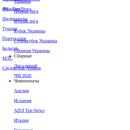
Украина
Франция
ЛЧ - Top News
Первая лига
Нидерланды
Вторая лига
Турция
Кубок Украины
Португалия
Суперкубок Украины
Бельгия
Сборная Украины
Сборные
МЛС
Лига наций
Саудовская Аравия
ЧМ 2026
Чемпионаты
Англия
Испания
АПЛ Top News
Италия