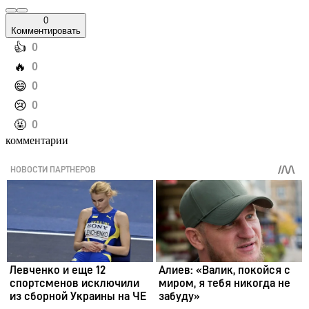
0
Комментировать
️👍
0
️🔥
0
️😄
0
️😢
0
️🤬
0
комментарии