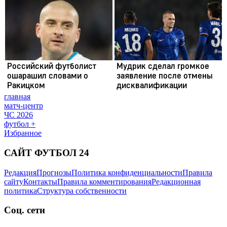
главная
матч-центр
ЧС 2026
футбол +
Избранное
САЙТ ФУТБОЛ 24
Редакция
Прогнозы
Политика конфиденциальности
Правила
сайту
Контакты
Правила комментирования
Редакционная
политика
Структура собственности
Соц. сети