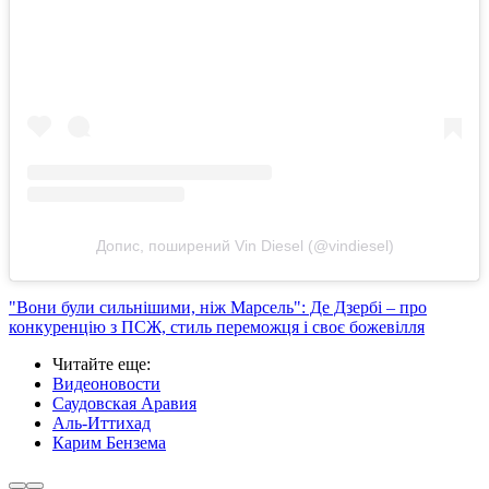
Допис, поширений Vin Diesel (@vindiesel)
"Вони були сильнішими, ніж Марсель": Де Дзербі – про
конкуренцію з ПСЖ, стиль переможця і своє божевілля
Читайте еще
:
Видеоновости
Саудовская Аравия
Аль-Иттихад
Карим Бензема