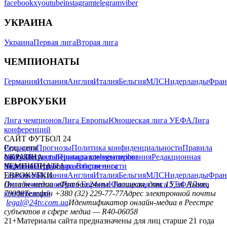
facebook
x
youtube
instagram
telegram
viber
УКРАИНА
Украина
Первая лига
Вторая лига
ЧЕМПИОНАТЫ
Германия
Испания
Англия
Италия
Бельгия
МЛС
Нидерланды
Фран
ЕВРОКУБКИ
Лига чемпионов
Лига Европы
Юношеская лига УЕФА
Лига
конференций
САЙТ ФУТБОЛ 24
Редакция
Соц. сети
Прогнозы
Политика конфиденциальности
Правила
сайту
facebook
УКРАИНА
Контакты
x
youtube
Правила комментирования
instagram
telegram
viber
Редакционная
политика
Украина
ЧЕМПИОНАТЫ
Первая лига
Структура собственности
Вторая лига
Германия
ЕВРОКУБКИ
Испания
Англия
Италия
Бельгия
МЛС
Нидерланды
Фран
Лига чемпионов
Онлайн-медиа «Футбол 24»
Лига Европы
пл. Галицкая, дом. 15, м. Львов,
Юношеская лига УЕФА
Лига
конференций
79008
Телефон +380 (32) 229-77-77
Адрес электронной почты
legal@24tv.com.ua
Идентификатор онлайн-медиа в Реестре
субъектов в сфере медиа — R40-06058
21+
Материалы сайта предназначены для лиц старше 21 года