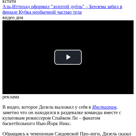
кстати
Аль-Иттихад оформил "золотой дубль" – Бензема забил в
финале Кубка необычной частью тела
видео дня
Play
Video
реклама
В видео, которое Дизель выложил у себя в
Инстаграм
,
заметно что он находился в раздевалке команды вместе с
культовым режиссером Спайком Ли – фанатом
баскетбольного Нью-Йорк Никс.
Обращаясь к чемпионам Саудовской Про-лиги, Дизель сказал