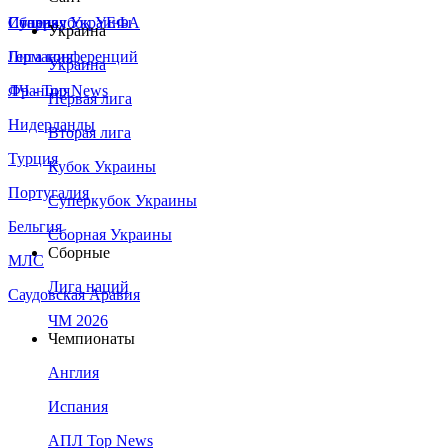
Сборная Украины
Италия
Суперкубок УЕФА
Украина
Германия
Лига конференций
Украина
Франция
ЛЧ - Top News
Первая лига
Нидерланды
Вторая лига
Турция
Кубок Украины
Португалия
Суперкубок Украины
Бельгия
Сборная Украины
Сборные
МЛС
Лига наций
Саудовская Аравия
ЧМ 2026
Чемпионаты
Англия
Испания
АПЛ Top News