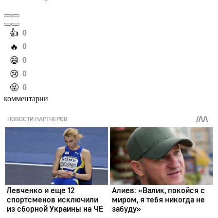
️👍
0
️🔥
0
️😄
0
️😢
0
️🤬
0
комментарии