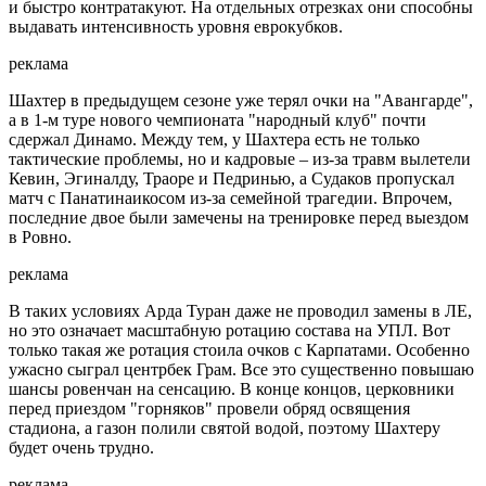
и быстро контратакуют. На отдельных отрезках они способны
выдавать интенсивность уровня еврокубков.
реклама
Шахтер в предыдущем сезоне уже терял очки на "Авангарде",
а в 1-м туре нового чемпионата "народный клуб" почти
сдержал Динамо. Между тем, у Шахтера есть не только
тактические проблемы, но и кадровые – из-за травм вылетели
Кевин, Эгиналду, Траоре и Педринью, а Судаков пропускал
матч с Панатинаикосом из-за семейной трагедии. Впрочем,
последние двое были замечены на тренировке перед выездом
в Ровно.
реклама
В таких условиях Арда Туран даже не проводил замены в ЛЕ,
но это означает масштабную ротацию состава на УПЛ. Вот
только такая же ротация стоила очков с Карпатами. Особенно
ужасно сыграл центрбек Грам. Все это существенно повышаю
шансы ровенчан на сенсацию. В конце концов, церковники
перед приездом "горняков" провели обряд освящения
стадиона, а газон полили святой водой, поэтому Шахтеру
будет очень трудно.
реклама