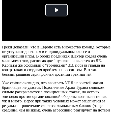
Play
Video
Греки доказали, что в Европе есть множество команд, которые
не уступают дончанам в индивидуальном классе и
организации игры. В обоих поединках Шахтер создал очень
мало моментов, расписав две "нулевки" и вылетев из ЛЕ.
Карпаты же оформили с "горняками" 3:3, порвав гранда на
контратаках и создавая проблемы прессингом. Вот так
безвыигрышная серия дончан достигла трех матчей.
Уже сейчас очевидно, что выиграть УПЛ на чистой магии
бразильцев не удастся. Подопечные Арды Турана слишком
сильно раскрываются в позиционных атаках, но острых
эпизодов против организованной обороны возникает не так
уж и много. Верес при таких условиях может зацепиться за
результат – ровенчане славятся компактным блоком (чаще
средним, чем низким), очень агрессивно реагируют на потери