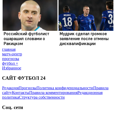
главная
матч-центр
прогнозы
футбол +
Избранное
САЙТ ФУТБОЛ 24
Редакция
Прогнозы
Политика конфиденциальности
Правила
сайту
Контакты
Правила комментирования
Редакционная
политика
Структура собственности
Соц. сети