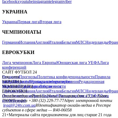
facebook
x
youtube
instagram
telegram
viber
УКРАИНА
Украина
Первая лига
Вторая лига
ЧЕМПИОНАТЫ
Германия
Испания
Англия
Италия
Бельгия
МЛС
Нидерланды
Фран
ЕВРОКУБКИ
Лига чемпионов
Лига Европы
Юношеская лига УЕФА
Лига
конференций
САЙТ ФУТБОЛ 24
Редакция
Соц. сети
Прогнозы
Политика конфиденциальности
Правила
сайту
facebook
УКРАИНА
Контакты
x
youtube
Правила комментирования
instagram
telegram
viber
Редакционная
политика
Украина
ЧЕМПИОНАТЫ
Первая лига
Структура собственности
Вторая лига
Германия
ЕВРОКУБКИ
Испания
Англия
Италия
Бельгия
МЛС
Нидерланды
Фран
Лига чемпионов
Онлайн-медиа «Футбол 24»
Лига Европы
пл. Галицкая, дом. 15, м. Львов,
Юношеская лига УЕФА
Лига
конференций
79008
Телефон +380 (32) 229-77-77
Адрес электронной почты
legal@24tv.com.ua
Идентификатор онлайн-медиа в Реестре
субъектов в сфере медиа — R40-06058
21+
Материалы сайта предназначены для лиц старше 21 года