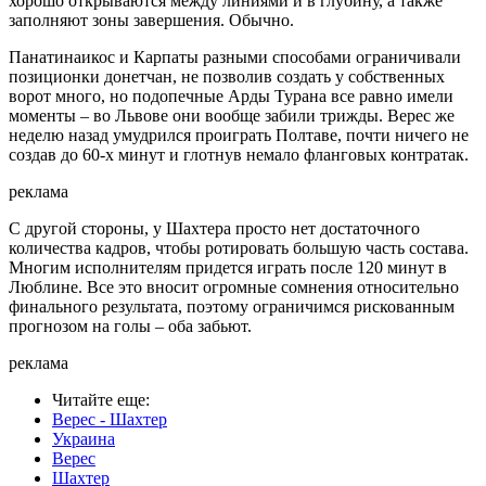
хорошо открываются между линиями и в глубину, а также
заполняют зоны завершения. Обычно.
Панатинаикос и Карпаты разными способами ограничивали
позиционки донетчан, не позволив создать у собственных
ворот много, но подопечные Арды Турана все равно имели
моменты – во Львове они вообще забили трижды. Верес же
неделю назад умудрился проиграть Полтаве, почти ничего не
создав до 60-х минут и глотнув немало фланговых контратак.
реклама
С другой стороны, у Шахтера просто нет достаточного
количества кадров, чтобы ротировать большую часть состава.
Многим исполнителям придется играть после 120 минут в
Люблине. Все это вносит огромные сомнения относительно
финального результата, поэтому ограничимся рискованным
прогнозом на голы – оба забьют.
реклама
Читайте еще
:
Верес - Шахтер
Украина
Верес
Шахтер