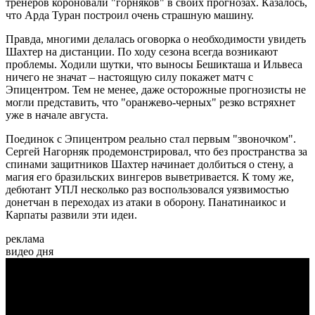
тренеров короновали "горняков" в своих прогнозах. Казалось,
что Арда Туран построил очень страшную машину.
Правда, многими делалась оговорка о необходимости увидеть
Шахтер на дистанции. По ходу сезона всегда возникают
проблемы. Ходили шутки, что выносы Бешикташа и Ильвеса
ничего не значат – настоящую силу покажет матч с
Эпицентром. Тем не менее, даже осторожные прогнозисты не
могли представить, что "оранжево-черных" резко встряхнет
уже в начале августа.
Поединок с Эпицентром реально стал первым "звоночком".
Сергей Нагорняк продемонстрировал, что без пространства за
спинами защитников Шахтер начинает долбиться о стену, а
магия его бразильских вингеров выветривается. К тому же,
дебютант УПЛ несколько раз воспользовался уязвимостью
донетчан в переходах из атаки в оборону. Панатинаикос и
Карпаты развили эти идеи.
реклама
видео дня