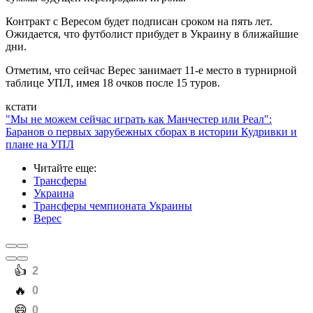
Контракт с Вересом будет подписан сроком на пять лет.
Ожидается, что футболист прибудет в Украину в ближайшие
дни.
Отметим, что сейчас Верес занимает 11-е место в турнирной
таблице УПЛ, имея 18 очков после 15 туров.
кстати
"Мы не можем сейчас играть как Манчестер или Реал":
Баранов о первых зарубежных сборах в истории Кудривки и
плане на УПЛ
Читайте еще
:
Трансферы
Украина
Трансферы чемпионата Украины
Верес
️👍
2
️🔥
0
️😄
0