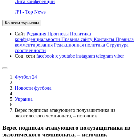
Лига конференций
ЛЧ - Top News
Ко всем турнирам
Сайт
Редакция
Прогнозы
Политика
конфиденциальности
Правила сайту
Контакты
Правила
комментирования
Редакционная политика
Структура
собственности
Соц. сети
facebook
x
youtube
instagram
telegram
viber
Футбол 24
Новости футбола
Украина
Верес подписал атакующего полузащитника из
экзотического чемпионата, – источник
Верес подписал атакующего полузащитника из
экзотического чемпионата, – источник