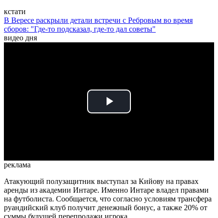
кстати
В Вересе раскрыли детали встречи с Ребровым во время
сборов: "Где-то подсказал, где-то дал советы"
видео дня
Play
Video
реклама
Атакующий полузащитник выступал за Кийову на правах
аренды из академии Интаре. Именно Интаре владел правами
на футболиста. Сообщается, что согласно условиям трансфера
руандийский клуб получит денежный бонус, а также 20% от
суммы будущей перепродажи игрока.