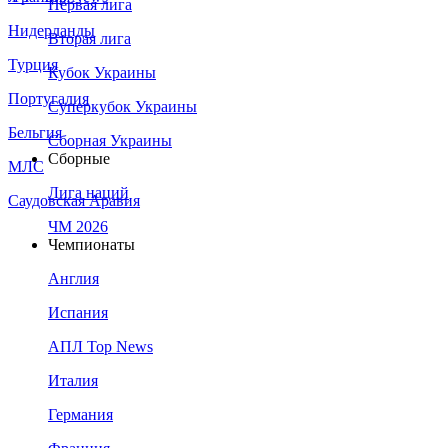
Первая лига
Нидерланды
Вторая лига
Турция
Кубок Украины
Португалия
Суперкубок Украины
Бельгия
Сборная Украины
Сборные
МЛС
Лига наций
Саудовская Аравия
ЧМ 2026
Чемпионаты
Англия
Испания
АПЛ Top News
Италия
Германия