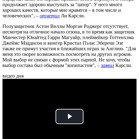
продолжает здорово выступать за "шпор". У него много
хороших качеств, которые мне нравятся – в том числе и
человеческих", –
отметил
Ли Карсли.
Полузащитник Астон Виллы Морган Роджерс отсутствует,
несмотря на отличное начало сезона, в то время как защитник
Манчестер Юнайтед Гарри Магуайр, плеймейкер Тоттенхэма
Джеймс Мэддисон и вингер Кристал Пэлас Эберечи Эзе
также не примут участия в ближайших играх за Англию. "Для
меня это скорее возможность посмотреть на других игроков.
Мой выбор не связан с формой этих парней. Не хочу, чтобы
выбор состава был обычным "копипастом", –
заявил
Карсли.
видео дня
Play
Video