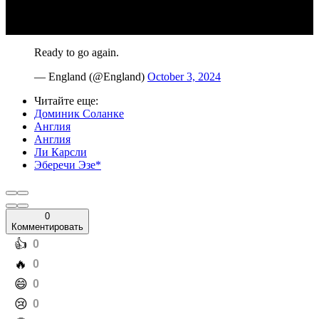
Ready to go again.
— England (@England)
October 3, 2024
Читайте еще
:
Доминик Соланке
Англия
Англия
Ли Карсли
Эберечи Эзе*
0
Комментировать
️👍
0
️🔥
0
️😄
0
️😢
0