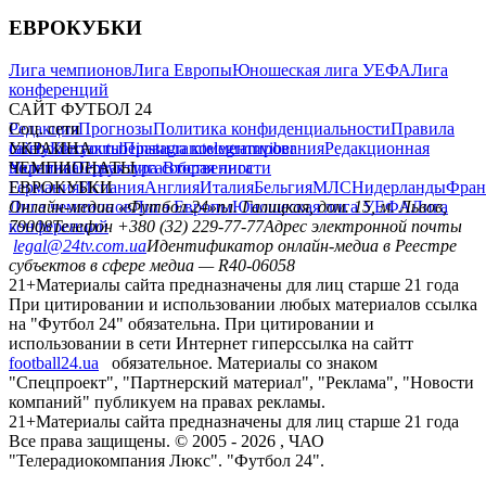
ЕВРОКУБКИ
Лига чемпионов
Лига Европы
Юношеская лига УЕФА
Лига
конференций
САЙТ ФУТБОЛ 24
Редакция
Соц. сети
Прогнозы
Политика конфиденциальности
Правила
сайту
facebook
УКРАИНА
Контакты
x
youtube
Правила комментирования
instagram
telegram
viber
Редакционная
политика
Украина
ЧЕМПИОНАТЫ
Первая лига
Структура собственности
Вторая лига
Германия
ЕВРОКУБКИ
Испания
Англия
Италия
Бельгия
МЛС
Нидерланды
Фран
Лига чемпионов
Онлайн-медиа «Футбол 24»
Лига Европы
пл. Галицкая, дом. 15, м. Львов,
Юношеская лига УЕФА
Лига
конференций
79008
Телефон +380 (32) 229-77-77
Адрес электронной почты
legal@24tv.com.ua
Идентификатор онлайн-медиа в Реестре
субъектов в сфере медиа — R40-06058
21+
Материалы сайта предназначены для лиц старше 21 года
При цитировании и использовании любых материалов ссылка
на "Футбол 24" обязательна. При цитировании и
использовании в сети Интернет гиперссылка на сайтт
football24.ua
обязательное. Материалы со знаком
"Спецпроект", "Партнерский материал", "Реклама", "Новости
компаний" публикуем на правах рекламы.
21+
Материалы сайта предназначены для лиц старше 21 года
Все права защищены. © 2005 -
2026
, ЧАО
"Телерадиокомпания Люкс". "Футбол 24".