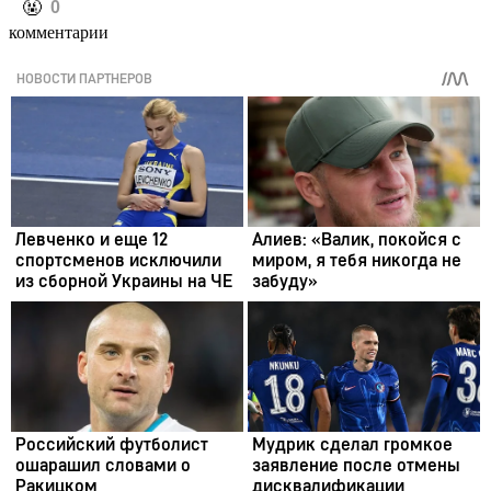
️🤬
0
комментарии