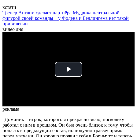
кстати
Тренер Англии сделает партнёра Мудрика центральной
фигурой своей команды – у Фодена и Беллингема нет такой
привилегии
видео дня
Play
Video
реклама
"Доминик – игрок, которого я прекрасно знаю, поскольку
работал с ним в прошлом. Он был очень близок к тому, чтобы
попасть в предыдущий состав, но получил травму прямо
перед матчами. Он хорошо проявил себя в Борнмуте и теперь