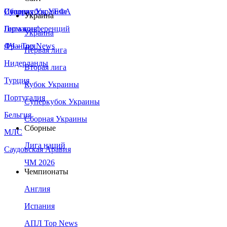
Сборная Украины
Италия
Суперкубок УЕФА
Украина
Германия
Лига конференций
Украина
Франция
ЛЧ - Top News
Первая лига
Нидерланды
Вторая лига
Турция
Кубок Украины
Португалия
Суперкубок Украины
Бельгия
Сборная Украины
Сборные
МЛС
Лига наций
Саудовская Аравия
ЧМ 2026
Чемпионаты
Англия
Испания
АПЛ Top News