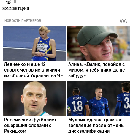
️🤬
0
комментарии