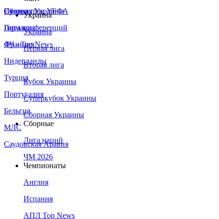
Сборная Украины
Италия
Суперкубок УЕФА
Украина
Германия
Лига конференций
Украина
Франция
ЛЧ - Top News
Первая лига
Нидерланды
Вторая лига
Турция
Кубок Украины
Португалия
Суперкубок Украины
Бельгия
Сборная Украины
Сборные
МЛС
Лига наций
Саудовская Аравия
ЧМ 2026
Чемпионаты
Англия
Испания
АПЛ Top News