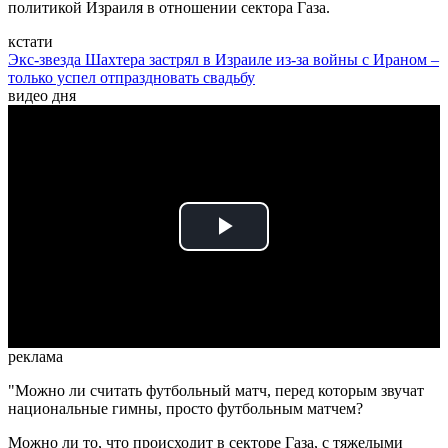
политикой Израиля в отношении сектора Газа.
кстати
Экс-звезда Шахтера застрял в Израиле из-за войны с Ираном –
только успел отпраздновать свадьбу
видео дня
Play
Video
реклама
"Можно ли считать футбольный матч, перед которым звучат
национальные гимны, просто футбольным матчем?
Можно ли то, что происходит в секторе Газа, с тяжелыми