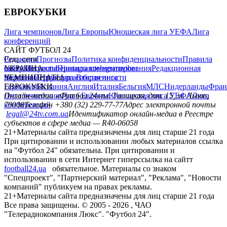
ЕВРОКУБКИ
Лига чемпионов
Лига Европы
Юношеская лига УЕФА
Лига
конференций
САЙТ ФУТБОЛ 24
Редакция
Соц. сети
Прогнозы
Политика конфиденциальности
Правила
сайту
facebook
УКРАИНА
Контакты
x
youtube
Правила комментирования
instagram
telegram
viber
Редакционная
политика
Украина
ЧЕМПИОНАТЫ
Первая лига
Структура собственности
Вторая лига
Германия
ЕВРОКУБКИ
Испания
Англия
Италия
Бельгия
МЛС
Нидерланды
Фран
Лига чемпионов
Онлайн-медиа «Футбол 24»
Лига Европы
пл. Галицкая, дом. 15, м. Львов,
Юношеская лига УЕФА
Лига
конференций
79008
Телефон +380 (32) 229-77-77
Адрес электронной почты
legal@24tv.com.ua
Идентификатор онлайн-медиа в Реестре
субъектов в сфере медиа — R40-06058
21+
Материалы сайта предназначены для лиц старше 21 года
При цитировании и использовании любых материалов ссылка
на "Футбол 24" обязательна. При цитировании и
использовании в сети Интернет гиперссылка на сайтт
football24.ua
обязательное. Материалы со знаком
"Спецпроект", "Партнерский материал", "Реклама", "Новости
компаний" публикуем на правах рекламы.
21+
Материалы сайта предназначены для лиц старше 21 года
Все права защищены. © 2005 -
2026
, ЧАО
"Телерадиокомпания Люкс". "Футбол 24".