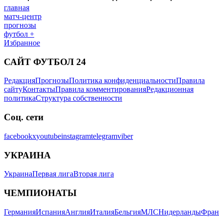
главная
матч-центр
прогнозы
футбол +
Избранное
САЙТ ФУТБОЛ 24
Редакция
Прогнозы
Политика конфиденциальности
Правила
сайту
Контакты
Правила комментирования
Редакционная
политика
Структура собственности
Соц. сети
facebook
x
youtube
instagram
telegram
viber
УКРАИНА
Украина
Первая лига
Вторая лига
ЧЕМПИОНАТЫ
Германия
Испания
Англия
Италия
Бельгия
МЛС
Нидерланды
Фран