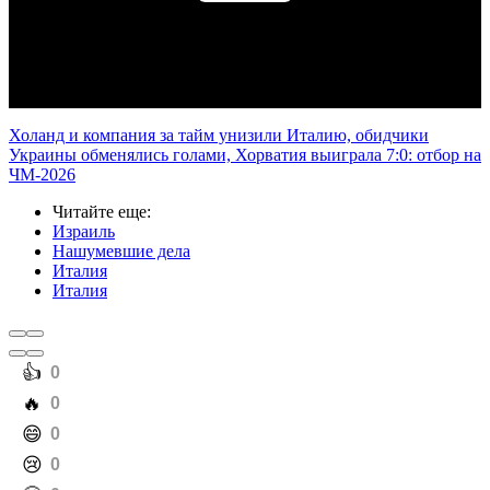
Play
Video
Холанд и компания за тайм унизили Италию, обидчики
Украины обменялись голами, Хорватия выиграла 7:0: отбор на
ЧМ-2026
Читайте еще
:
Израиль
Нашумевшие дела
Италия
Италия
️👍
0
️🔥
0
️😄
0
️😢
0