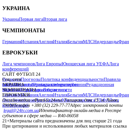
УКРАИНА
Украина
Первая лига
Вторая лига
ЧЕМПИОНАТЫ
Германия
Испания
Англия
Италия
Бельгия
МЛС
Нидерланды
Фран
ЕВРОКУБКИ
Лига чемпионов
Лига Европы
Юношеская лига УЕФА
Лига
конференций
САЙТ ФУТБОЛ 24
Редакция
Соц. сети
Прогнозы
Политика конфиденциальности
Правила
сайту
facebook
УКРАИНА
Контакты
x
youtube
Правила комментирования
instagram
telegram
viber
Редакционная
политика
Украина
ЧЕМПИОНАТЫ
Первая лига
Структура собственности
Вторая лига
Германия
ЕВРОКУБКИ
Испания
Англия
Италия
Бельгия
МЛС
Нидерланды
Фран
Лига чемпионов
Онлайн-медиа «Футбол 24»
Лига Европы
пл. Галицкая, дом. 15, м. Львов,
Юношеская лига УЕФА
Лига
конференций
79008
Телефон +380 (32) 229-77-77
Адрес электронной почты
legal@24tv.com.ua
Идентификатор онлайн-медиа в Реестре
субъектов в сфере медиа — R40-06058
21+
Материалы сайта предназначены для лиц старше 21 года
При цитировании и использовании любых материалов ссылка