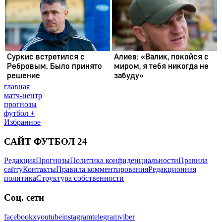
главная
матч-центр
прогнозы
футбол +
Избранное
САЙТ ФУТБОЛ 24
Редакция
Прогнозы
Политика конфиденциальности
Правила
сайту
Контакты
Правила комментирования
Редакционная
политика
Структура собственности
Соц. сети
facebook
x
youtube
instagram
telegram
viber