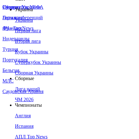
Сборная Украины
Италия
Суперкубок УЕФА
Украина
Германия
Лига конференций
Украина
Франция
ЛЧ - Top News
Первая лига
Нидерланды
Вторая лига
Турция
Кубок Украины
Португалия
Суперкубок Украины
Бельгия
Сборная Украины
Сборные
МЛС
Лига наций
Саудовская Аравия
ЧМ 2026
Чемпионаты
Англия
Испания
АПЛ Top News