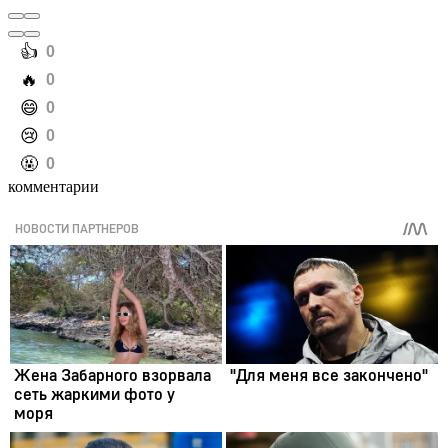
️👍
0
️🔥
0
️😄
0
️😢
0
️🤬
0
комментарии