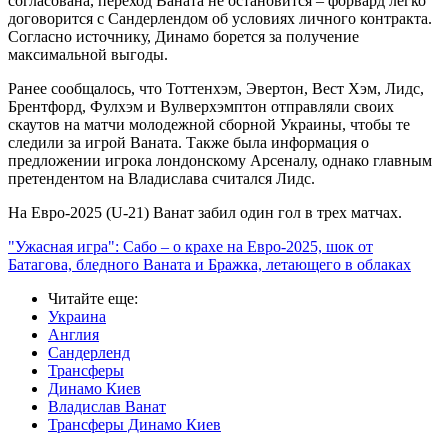
согласована, переход Ваната не остановится – форвард легко
договорится с Сандерлендом об условиях личного контракта.
Согласно источнику, Динамо борется за получение
максимальной выгоды.
Ранее сообщалось, что Тоттенхэм, Эвертон, Вест Хэм, Лидс,
Брентфорд, Фулхэм и Вулверхэмптон отправляли своих
скаутов на матчи молодежной сборной Украины, чтобы те
следили за игрой Ваната. Также была информация о
предложении игрока лондонскому Арсеналу, однако главным
претендентом на Владислава считался Лидс.
На Евро-2025 (U-21) Ванат забил один гол в трех матчах.
"Ужасная игра": Сабо – о крахе на Евро-2025, шок от
Батагова, бледного Ваната и Бражка, летающего в облаках
Читайте еще
:
Украина
Англия
Сандерленд
Трансферы
Динамо Киев
Владислав Ванат
Трансферы Динамо Киев