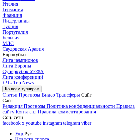
Италия
Германия
Франция
Нидерланды
Турция
Португалия
Бельгия
МЛС
Саудовская Аравия
Еврокубки
Лига чемпионов
Лига Европы
Суперкубок УЕФА
Лига конференций
ЛЧ - Top News
Ко всем турнирам
Статьи
Прогнозы
Видео
Трансферы
Сайт
Сайт
Редакция
Прогнозы
Политика конфиденциальности
Правила
сайту
Контакты
Правила комментирования
Соц. сети
facebook
x
youtube
instagram
telegram
viber
Укр
Рус
Новости спорта