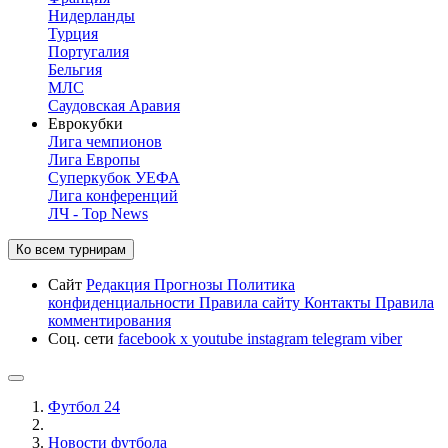
Нидерланды
Турция
Португалия
Бельгия
МЛС
Саудовская Аравия
Еврокубки
Лига чемпионов
Лига Европы
Суперкубок УЕФА
Лига конференций
ЛЧ - Top News
Ко всем турнирам
Сайт
Редакция
Прогнозы
Политика
конфиденциальности
Правила сайту
Контакты
Правила
комментирования
Соц. сети
facebook
x
youtube
instagram
telegram
viber
Футбол 24
Новости футбола