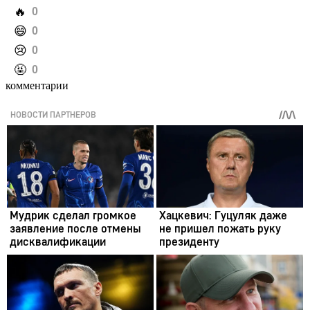
️🔥
0
️😄
0
️😢
0
️🤬
0
комментарии