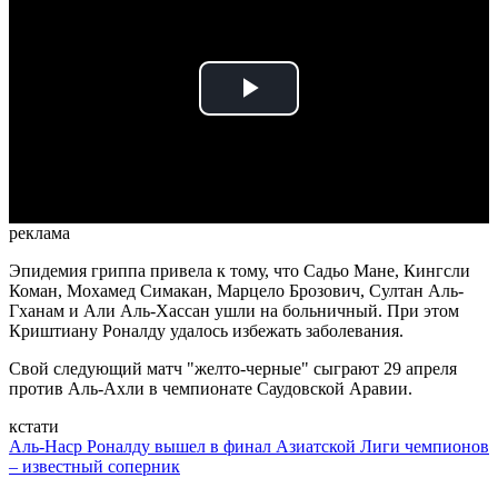
Play
Video
реклама
Эпидемия гриппа привела к тому, что Садьо Мане, Кингсли
Коман, Мохамед Симакан, Марцело Брозович, Султан Аль-
Гханам и Али Аль-Хассан ушли на больничный. При этом
Криштиану Роналду удалось избежать заболевания.
Свой следующий матч "желто-черные" сыграют 29 апреля
против Аль-Ахли в чемпионате Саудовской Аравии.
кстати
Аль-Наср Роналду вышел в финал Азиатской Лиги чемпионов
– известный соперник