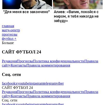
главная
матч-центр
прогнозы
футбол +
Больше
САЙТ ФУТБОЛ 24
Редакция
Прогнозы
Политика конфиденциальности
Правила
сайту
Контакты
Правила комментирования
Соц. сети
facebook
x
youtube
instagram
telegram
viber
САЙТ ФУТБОЛ 24
Редакция
Прогнозы
Политика конфиденциальности
Правила
сайту
Контакты
Правила комментирования
Соц. сети
facebook
x
youtube
instagram
telegram
viber