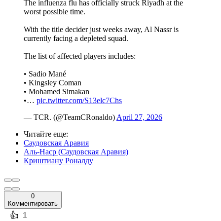
The influenza flu has officially struck Riyadh at the
worst possible time.
​With the title decider just weeks away, Al Nassr is
currently facing a depleted squad.
The list of affected players includes:
•​ Sadio Mané
•​ Kingsley Coman
•​ Mohamed Simakan
•…
pic.twitter.com/S13elc7Chs
— TCR. (@TeamCRonaldo)
April 27, 2026
Читайте еще
:
Саудовская Аравия
Аль-Наср (Саудовская Аравия)
Криштиану Роналду
0
Комментировать
️👍
1