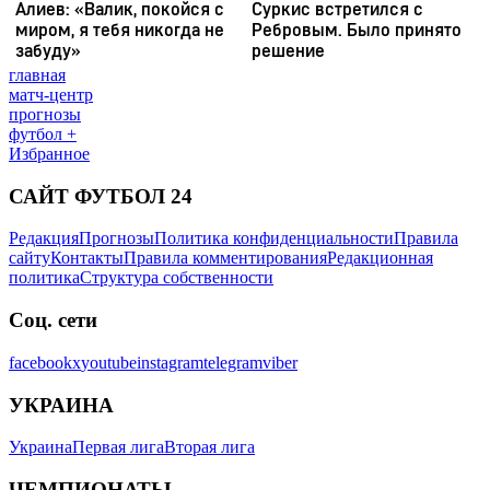
главная
матч-центр
прогнозы
футбол +
Избранное
САЙТ ФУТБОЛ 24
Редакция
Прогнозы
Политика конфиденциальности
Правила
сайту
Контакты
Правила комментирования
Редакционная
политика
Структура собственности
Соц. сети
facebook
x
youtube
instagram
telegram
viber
УКРАИНА
Украина
Первая лига
Вторая лига
ЧЕМПИОНАТЫ