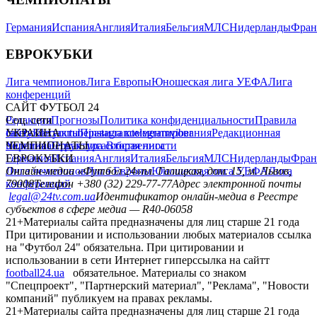
Германия
Испания
Англия
Италия
Бельгия
МЛС
Нидерланды
Фран
ЕВРОКУБКИ
Лига чемпионов
Лига Европы
Юношеская лига УЕФА
Лига
конференций
САЙТ ФУТБОЛ 24
Редакция
Соц. сети
Прогнозы
Политика конфиденциальности
Правила
сайту
facebook
УКРАИНА
Контакты
x
youtube
Правила комментирования
instagram
telegram
viber
Редакционная
политика
Украина
ЧЕМПИОНАТЫ
Первая лига
Структура собственности
Вторая лига
Германия
ЕВРОКУБКИ
Испания
Англия
Италия
Бельгия
МЛС
Нидерланды
Фран
Лига чемпионов
Онлайн-медиа «Футбол 24»
Лига Европы
пл. Галицкая, дом. 15, м. Львов,
Юношеская лига УЕФА
Лига
конференций
79008
Телефон +380 (32) 229-77-77
Адрес электронной почты
legal@24tv.com.ua
Идентификатор онлайн-медиа в Реестре
субъектов в сфере медиа — R40-06058
21+
Материалы сайта предназначены для лиц старше 21 года
При цитировании и использовании любых материалов ссылка
на "Футбол 24" обязательна. При цитировании и
использовании в сети Интернет гиперссылка на сайтт
football24.ua
обязательное. Материалы со знаком
"Спецпроект", "Партнерский материал", "Реклама", "Новости
компаний" публикуем на правах рекламы.
21+
Материалы сайта предназначены для лиц старше 21 года