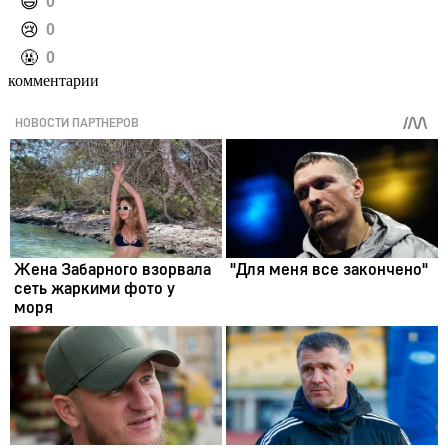
️😄
0
️😢
0
️🤬
0
комментарии