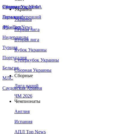
Сборная Украины
Италия
Суперкубок УЕФА
Украина
Германия
Лига конференций
Украина
Франция
ЛЧ - Top News
Первая лига
Нидерланды
Вторая лига
Турция
Кубок Украины
Португалия
Суперкубок Украины
Бельгия
Сборная Украины
Сборные
МЛС
Лига наций
Саудовская Аравия
ЧМ 2026
Чемпионаты
Англия
Испания
АПЛ Top News