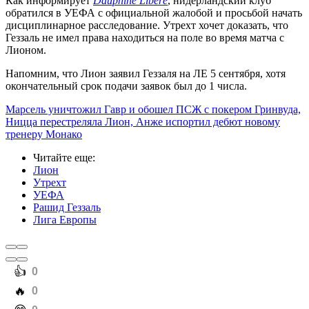
Как информирует
Dauphiné Libéré
, нидерландский клуб
обратился в УЕФА с официальной жалобой и просьбой начать
дисциплинарное расследование. Утрехт хочет доказать, что
Геззаль не имел права находиться на поле во время матча с
Лионом.
Напомним, что Лион заявил Геззаля на ЛЕ 5 сентября, хотя
окончательный срок подачи заявок был до 1 числа.
Марсель уничтожил Гавр и обошел ПСЖ с покером Гринвуда,
Ницца перестреляла Лион, Анже испортил дебют новому
тренеру Монако
Читайте еще
:
Лион
Утрехт
УЕФА
Рашид Геззаль
Лига Европы
️👍
0
️🔥
0