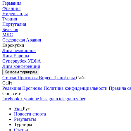
Германия
Франция
Нидерланды
Турция
Португалия
Бельгия
МЛС
Саудовская Аравия
Еврокубки
Лига чемпионов
Лига Европы
Суперкубок УЕФА
Лига конференций
Ко всем турнирам
Статьи
Прогнозы
Видео
Трансферы
Сайт
Сайт
Редакция
Прогнозы
Политика конфиденциальности
Правила с
Соц. сети
facebook
x
youtube
instagram
telegram
viber
Укр
Рус
Новости спорта
Результаты
Турниры
Статьи