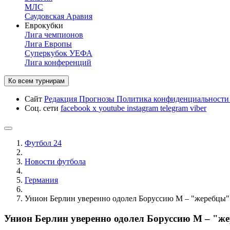
МЛС
Саудовская Аравия
Еврокубки
Лига чемпионов
Лига Европы
Суперкубок УЕФА
Лига конференций
Ко всем турнирам
Сайт
Редакция
Прогнозы
Политика конфиденциальност
Соц. сети
facebook
x
youtube
instagram
telegram
viber
Футбол 24
Новости футбола
Германия
Унион Берлин уверенно одолел Боруссию М – "жеребцы"
Унион Берлин уверенно одолел Боруссию М – "ж