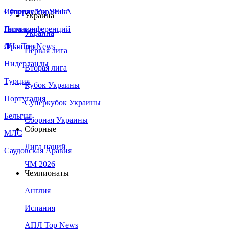
Сборная Украины
Италия
Суперкубок УЕФА
Украина
Германия
Лига конференций
Украина
Франция
ЛЧ - Top News
Первая лига
Нидерланды
Вторая лига
Турция
Кубок Украины
Португалия
Суперкубок Украины
Бельгия
Сборная Украины
Сборные
МЛС
Лига наций
Саудовская Аравия
ЧМ 2026
Чемпионаты
Англия
Испания
АПЛ Top News