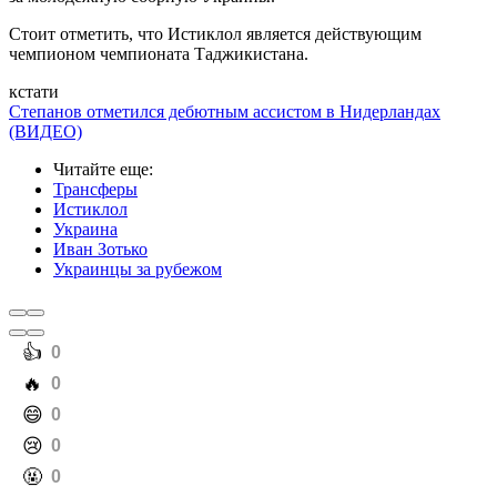
Стоит отметить, что Истиклол является действующим
чемпионом чемпионата Таджикистана.
кстати
Степанов отметился дебютным ассистом в Нидерландах
(ВИДЕО)
Читайте еще
:
Трансферы
Истиклол
Украина
Иван Зотько
Украинцы за рубежом
️👍
0
️🔥
0
️😄
0
️😢
0
️🤬
0