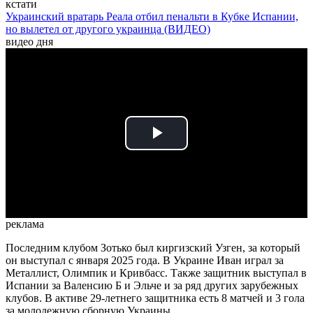
кстати
Украинский вратарь Реала отбил пенальти в Кубке Испании,
но вылетел от другого украинца (ВИДЕО)
видео дня
Play
Video
реклама
Последним клубом Зотько был киргизский Узген, за который
он выступал с января 2025 года. В Украине Иван играл за
Металлист, Олимпик и Кривбасс. Также защитник выступал в
Испании за Валенсию Б и Эльче и за ряд других зарубежных
клубов. В активе 29-летнего защитника есть 8 матчей и 3 гола
за молодежную сборную Украины.