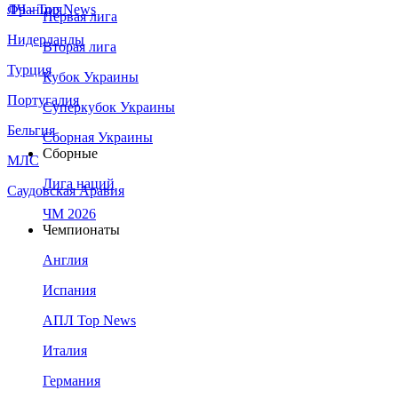
Франция
ЛЧ - Top News
Первая лига
Нидерланды
Вторая лига
Турция
Кубок Украины
Португалия
Суперкубок Украины
Бельгия
Сборная Украины
Сборные
МЛС
Лига наций
Саудовская Аравия
ЧМ 2026
Чемпионаты
Англия
Испания
АПЛ Top News
Италия
Германия