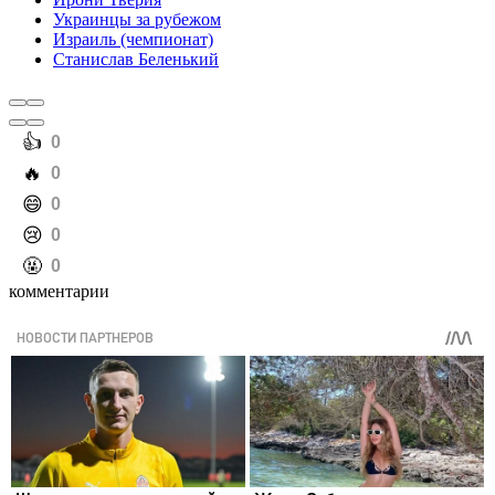
Украинцы за рубежом
Израиль (чемпионат)
Станислав Беленький
️👍
0
️🔥
0
️😄
0
️😢
0
️🤬
0
комментарии