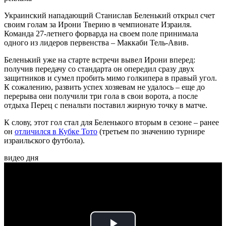
Украинский нападающий Станислав Беленький открыл счет
своим голам за Ирони Тверию в чемпионате Израиля.
Команда 27-летнего форварда на своем поле принимала
одного из лидеров первенства – Маккаби Тель-Авив.
Беленький уже на старте встречи вывел Ирони вперед:
получив передачу со стандарта он опередил сразу двух
защитников и сумел пробить мимо голкипера в правый угол.
К сожалению, развить успех хозяевам не удалось – еще до
перерыва они получили три гола в свои ворота, а после
отдыха Перец с пенальти поставил жирную точку в матче.
К слову, этот гол стал для Беленького вторым в сезоне – ранее
он
отличился в Кубке Тото
(третьем по значению турнире
израильского футбола).
видео дня