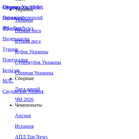
Сборная Украины
Италия
Суперкубок УЕФА
Украина
Германия
Лига конференций
Украина
Франция
ЛЧ - Top News
Первая лига
Нидерланды
Вторая лига
Турция
Кубок Украины
Португалия
Суперкубок Украины
Бельгия
Сборная Украины
Сборные
МЛС
Лига наций
Саудовская Аравия
ЧМ 2026
Чемпионаты
Англия
Испания
АПЛ Top News