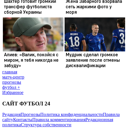
главная
матч-центр
прогнозы
футбол +
Избранное
САЙТ ФУТБОЛ 24
Редакция
Прогнозы
Политика конфиденциальности
Правила
сайту
Контакты
Правила комментирования
Редакционная
политика
Структура собственности