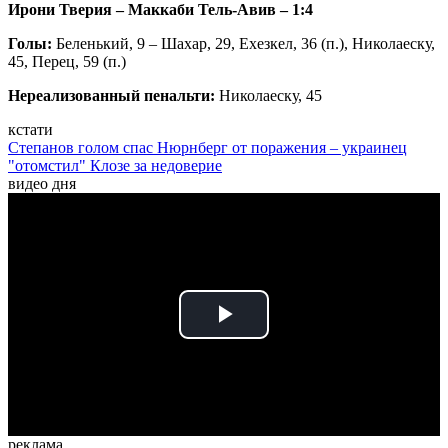
Ирони Тверия – Маккаби Тель-Авив – 1:4
Голы:
Беленький, 9 – Шахар, 29, Ехезкел, 36 (п.), Николаеску,
45, Перец, 59 (п.)
Нереализованный пенальти:
Николаеску, 45
кстати
Степанов голом спас Нюрнберг от поражения – украинец
"отомстил" Клозе за недоверие
видео дня
Play
Video
реклама