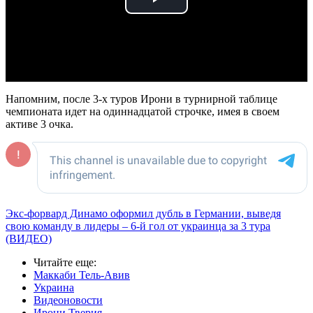
Play
Video
Напомним, после 3-х туров Ирони в турнирной таблице
чемпионата идет на одиннадцатой строчке, имея в своем
активе 3 очка.
Экс-форвард Динамо оформил дубль в Германии, выведя
свою команду в лидеры – 6-й гол от украинца за 3 тура
(ВИДЕО)
Читайте еще
:
Маккаби Тель-Авив
Украина
Видеоновости
Ирони Тверия