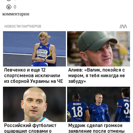
️🤬
0
комментарии