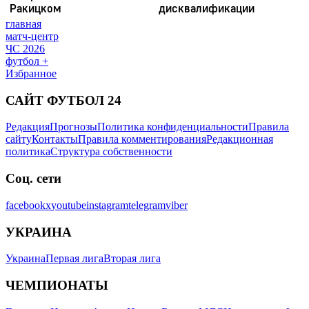
главная
матч-центр
ЧС 2026
футбол +
Избранное
САЙТ ФУТБОЛ 24
Редакция
Прогнозы
Политика конфиденциальности
Правила
сайту
Контакты
Правила комментирования
Редакционная
политика
Структура собственности
Соц. сети
facebook
x
youtube
instagram
telegram
viber
УКРАИНА
Украина
Первая лига
Вторая лига
ЧЕМПИОНАТЫ