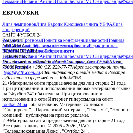
Германия
Испания
Англия
Италия
Бельгия
МЛС
Нидерланды
Фран
ЕВРОКУБКИ
Лига чемпионов
Лига Европы
Юношеская лига УЕФА
Лига
конференций
САЙТ ФУТБОЛ 24
Редакция
Соц. сети
Прогнозы
Политика конфиденциальности
Правила
сайту
facebook
УКРАИНА
Контакты
x
youtube
Правила комментирования
instagram
telegram
viber
Редакционная
политика
Украина
ЧЕМПИОНАТЫ
Первая лига
Структура собственности
Вторая лига
Германия
ЕВРОКУБКИ
Испания
Англия
Италия
Бельгия
МЛС
Нидерланды
Фран
Лига чемпионов
Онлайн-медиа «Футбол 24»
Лига Европы
пл. Галицкая, дом. 15, м. Львов,
Юношеская лига УЕФА
Лига
конференций
79008
Телефон +380 (32) 229-77-77
Адрес электронной почты
legal@24tv.com.ua
Идентификатор онлайн-медиа в Реестре
субъектов в сфере медиа — R40-06058
21+
Материалы сайта предназначены для лиц старше 21 года
При цитировании и использовании любых материалов ссылка
на "Футбол 24" обязательна. При цитировании и
использовании в сети Интернет гиперссылка на сайтт
football24.ua
обязательное. Материалы со знаком
"Спецпроект", "Партнерский материал", "Реклама", "Новости
компаний" публикуем на правах рекламы.
21+
Материалы сайта предназначены для лиц старше 21 года
Все права защищены. © 2005 -
2026
, ЧАО
"Телерадиокомпания Люкс". "Футбол 24".