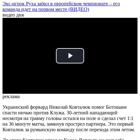
Экс-игрок Руха забил в европейском чемпионате – его
команда идет на первом месте (ВИДЕО)
видео дня
Play
Video
реклама
Украинский форвард Николай Ковталюк помог Ботошане
спасти ничью против Клужа. 30-летний нападающий
несмотря на травму головы остался на поле и сделал счет 1:1
на 36 минуте матча, замкнув прострел партнера. Это первый
Ковталюк за румынскую команду после перехода этим летом.