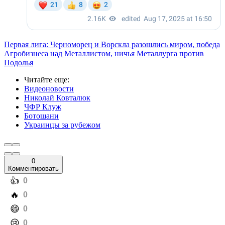
Первая лига: Черноморец и Ворскла разошлись миром, победа
Агробизнеса над Металлистом, ничья Металлурга против
Подолья
Читайте еще
:
Видеоновости
Николай Ковталюк
ЧФР Клуж
Ботошани
Украинцы за рубежом
0
Комментировать
️👍
0
️🔥
0
️😄
0
️😢
0