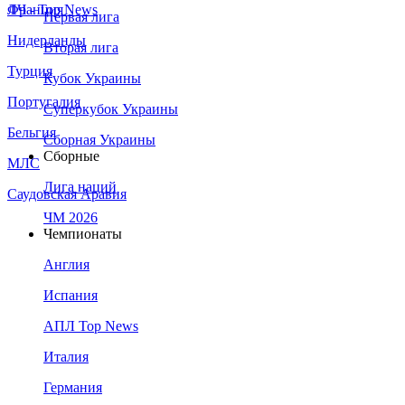
Франция
ЛЧ - Top News
Первая лига
Нидерланды
Вторая лига
Турция
Кубок Украины
Португалия
Суперкубок Украины
Бельгия
Сборная Украины
Сборные
МЛС
Лига наций
Саудовская Аравия
ЧМ 2026
Чемпионаты
Англия
Испания
АПЛ Top News
Италия
Германия