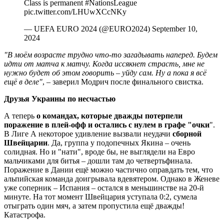
Class is permanent #NationsLeague
pic.twitter.com/LHUwXCcNKy
— UEFA EURO 2024 (@EURO2024) September 10,
2024
"В моём возрасте трудно что-то загадывать наперед. Будем
идти от матча к матчу. Когда иссякнет страсть, мне не
нужно будет об этом говорить – уйду сам. Ну а пока я всё
ещё в деле"
, – заверил Модрич после финального свистка.
Друзья Украины по несчастью
А теперь
о командах, которые дважды потерпели
поражение в плей-офф и остались с нулем в графе "очки
".
В Лиге А некоторое удивление вызвали неудачи
сборной
Швейцарии
. Да, группа у подопечных Якина – очень
солидная. Но и "нати", вроде бы, не выглядели на Евро
мальчиками для битья – дошли там до четвертьфинала.
Поражение в Дании ещё можно частично оправдать тем, что
альпийская команда доигрывала вдевятером. Однако в Женеве
уже соперник – Испания – остался в меньшинстве на 20-й
минуте. На тот момент Швейцария уступала 0:2, сумела
отыграть один мяч, а затем пропустила ещё дважды!
Катастрофа.