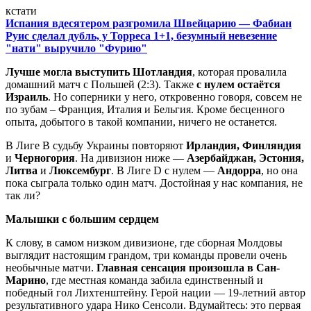
кстати
Испания вдесятером разгромила Швейцарию — Фабиан
Руис сделал дубль, у Торреса 1+1, безумный невезение
"нати" выручило "Фурию"
Лучше могла выступить Шотландия
, которая провалила
домашний матч с Польшей (2:3). Также
с нулем остаётся
Израиль
. Но соперники у него, откровенно говоря, совсем не
по зубам – Франция, Италия и Бельгия. Кроме бесценного
опыта, добытого в такой компании, ничего не останется.
В Лиге В судьбу Украины повторяют
Ирландия, Финляндия
и
Черногория
. На дивизион ниже —
Азербайджан, Эстония,
Литва
и
Люксембург
. В Лиге D с нулем —
Андорра
, но она
пока сыграла только один матч. Достойная у нас компания, не
так ли?
Малышки с большим сердцем
К слову, в самом низком дивизионе, где сборная Молдовы
выглядит настоящим грандом, три команды провели очень
необычные матчи.
Главная сенсация произошла в Сан-
Марино
, где местная команда забила единственный и
победный гол Лихтенштейну. Герой нации — 19-летний автор
результативного удара Нико Сенсоли. Вдумайтесь: это первая