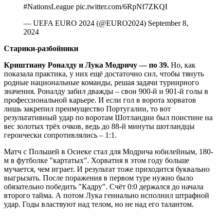
#NationsLeague pic.twitter.com/6RpNf7ZKQI
— UEFA EURO 2024 (@EURO2024) September 8,
2024
Старики-разбойники
Криштиану Роналду и Лука Модричу — по 39.
Но, как
показала практика, у них ещё достаточно сил, чтобы тянуть
родные национальные команды, решая задачи турнирного
значения. Роналду забил дважды – свои 900-й и 901-й голы в
профессиональной карьере. И если гол в ворота хорватов
лишь закрепил преимущество Португалии, то вот
результативный удар по воротам Шотландии был поистине на
вес золотых трёх очков, ведь до 88-й минуты шотландцы
героически сопротивлялись – 1:1.
Матч с Польшей в Осиеке стал для Модрича юбилейным, 180-
м в футболке "картатых". Хорватия в этом году больше
мучается, чем играет. И результат тоже приходится буквально
выгрызать. После поражения в первом туре нужно было
обязательно победить "Кадру". Счёт 0:0 держался до начала
второго тайма. А потом Лука гениально исполнил штрафной
удар. Годы властвуют над телом, но не над его талантом.