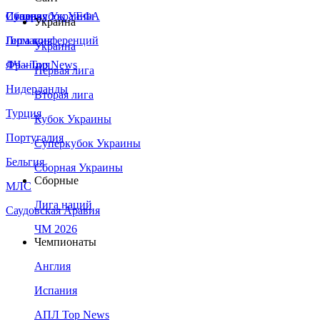
Сборная Украины
Италия
Суперкубок УЕФА
Украина
Германия
Лига конференций
Украина
Франция
ЛЧ - Top News
Первая лига
Нидерланды
Вторая лига
Турция
Кубок Украины
Португалия
Суперкубок Украины
Бельгия
Сборная Украины
Сборные
МЛС
Лига наций
Саудовская Аравия
ЧМ 2026
Чемпионаты
Англия
Испания
АПЛ Top News