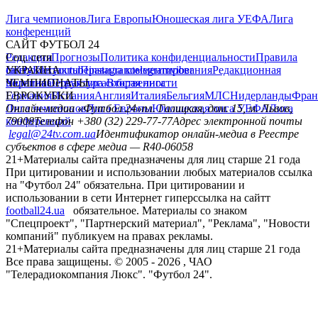
Лига чемпионов
Лига Европы
Юношеская лига УЕФА
Лига
конференций
САЙТ ФУТБОЛ 24
Редакция
Соц. сети
Прогнозы
Политика конфиденциальности
Правила
сайту
facebook
УКРАИНА
Контакты
x
youtube
Правила комментирования
instagram
telegram
viber
Редакционная
политика
Украина
ЧЕМПИОНАТЫ
Первая лига
Структура собственности
Вторая лига
Германия
ЕВРОКУБКИ
Испания
Англия
Италия
Бельгия
МЛС
Нидерланды
Фран
Лига чемпионов
Онлайн-медиа «Футбол 24»
Лига Европы
пл. Галицкая, дом. 15, м. Львов,
Юношеская лига УЕФА
Лига
конференций
79008
Телефон +380 (32) 229-77-77
Адрес электронной почты
legal@24tv.com.ua
Идентификатор онлайн-медиа в Реестре
субъектов в сфере медиа — R40-06058
21+
Материалы сайта предназначены для лиц старше 21 года
При цитировании и использовании любых материалов ссылка
на "Футбол 24" обязательна. При цитировании и
использовании в сети Интернет гиперссылка на сайтт
football24.ua
обязательное. Материалы со знаком
"Спецпроект", "Партнерский материал", "Реклама", "Новости
компаний" публикуем на правах рекламы.
21+
Материалы сайта предназначены для лиц старше 21 года
Все права защищены. © 2005 -
2026
, ЧАО
"Телерадиокомпания Люкс". "Футбол 24".