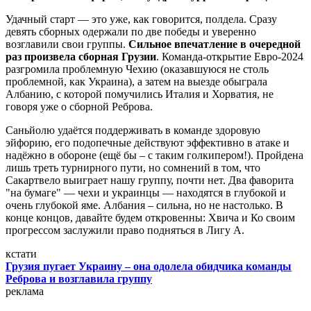
Удачный старт — это уже, как говорится, полдела. Сразу
девять сборных одержали по две победы и уверенно
возглавили свои группы.
Сильное впечатление в очередной
раз произвела
сборная Грузии
. Команда-открытие Евро-2024
разгромила проблемную Чехию (оказавшуюся не столь
проблемной, как Украина), а затем на выезде обыграла
Албанию, с которой помучились Италия и Хорватия, не
говоря уже о сборной Реброва.
Саньйолю удаётся поддерживать в команде здоровую
эйфорию, его подопечные действуют эффективно в атаке и
надёжно в обороне (ещё бы – с таким голкипером!). Пройдена
лишь треть турнирного пути, но сомнений в том, что
Сакартвело выиграет нашу группу, почти нет. Два фаворита
"на бумаге" — чехи и украинцы — находятся в глубокой и
очень глубокой яме. Албания – сильна, но не настолько. В
конце концов, давайте будем откровенны: Хвича и Ко своим
прогрессом заслужили право подняться в Лигу А.
кстати
Грузия пугает Украину – она одолела обидчика команды
Реброва и возглавила группу
реклама