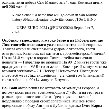
официальная победа Сан-Марино за 34 года. Команда шла к
ней 206 матчей.
Nicko Sensoli: a name that will go down in San Marino
history #NationsLeague pic.twitter.com/JgT0wOHfN0
— UEFA EURO 2024 (@EURO2024) September 7,
2024
Особенно атмосферно и жарко было и на Гибралтаре, где
Лихтенштейн отличился уже с положительной стороны.
Хозяева открыли счёт прямым ударом с углового, гости
отыгрались. Казалось, всё катится к гроссмейстерской ничьей.
Но на 81-й минуте в ворота Лихтенштейна назначили
пенальти — Гибралтар не забивает! На 90+2 минуте гости уже
празднуют гол – VAR его отменяет. Еще через 5 минут хозяева
все-таки забивают – 2:1. Победа? Нет-ет-ет-ет. Последнее
слово всё же за Лихтенштейном – 2:2. Свой гол (с пенальти!)
гости забили на 90+14 минуте. Безумие.
P.S. Ваш
автор решил не отставать от команды Реброва, а
потому проигрывает всем желающим :))) Вот и на этот раз в
рамках прогнозистского батла "редакция – читатели"
поздравляю с победой своих соперников. Мы все точно
предсказали победу Англии в Дублине, однако
Олег Барна