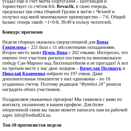
угадал ещё и счёт матча Португалия – Шотландия и
торжествует со счётом 8:6.
Revas1k
, в свою очередь,
предсказал три очка сборной Грузии в матче с Чехией и
получил над мной минимальное преимущество – 7:6. Общий
баланс теперь такой: +1=0-8, 39:49 в пользу читателей.
Конкурс прогнозов
Неделя сборных оказалась сверхуспешной для
Вовы
Гаврилюка
– 221 балл с 11 абсолютными попаданиями.
Второе место занял
Игорь Янко
с 202 очками. Интересно, что
именно этот участник рискнул поставить на минимальную
победу Сан-Марино над Лихтенштейном и не прогадал! А вот
на третьем месте у нас двое лидеров –
Вячеслав Полищук
и
Николай Кравченко
набрали по 197 очков. Даже
дополнительные показатели у них одинаковы – по 10
угаданных счетов. Поэтому редакция
"Футбол 24"
решила
наградить обоих участников.
Поздравляем уважаемых призеров! Мы свяжемся с вами по
контакту, указанному в вашем профиле. Для более
оперативной связи вы также можете написать нам на рабочий
адрес info@football24.ua.
Топ-10 прогнозистов недели