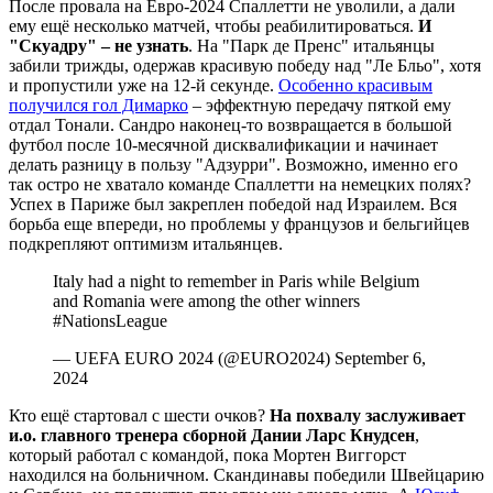
После провала на Евро-2024 Спаллетти не уволили, а дали
ему ещё несколько матчей, чтобы реабилитироваться.
И
"Скуадру" – не узнать
. На "Парк де Пренс" итальянцы
забили трижды, одержав красивую победу над "Ле Бльо", хотя
и пропустили уже на 12-й секунде.
Особенно красивым
получился гол Димарко
– эффектную передачу пяткой ему
отдал Тонали. Сандро наконец-то возвращается в большой
футбол после 10-месячной дисквалификации и начинает
делать разницу в пользу "Адзурри". Возможно, именно его
так остро не хватало команде Спаллетти на немецких полях?
Успех в Париже был закреплен победой над Израилем. Вся
борьба еще впереди, но проблемы у французов и бельгийцев
подкрепляют оптимизм итальянцев.
Italy had a night to remember in Paris while Belgium
and Romania were among the other winners
️#NationsLeague
— UEFA EURO 2024 (@EURO2024) September 6,
2024
Кто ещё стартовал с шести очков?
На похвалу заслуживает
и.о. главного тренера сборной Дании Ларс Кнудсен
,
который работал с командой, пока Мортен Виггорст
находился на больничном. Скандинавы победили Швейцарию