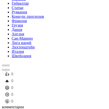
Гибралтар
Статьи
Румыния
Конкурс прогнозов
Франция
Грузия
Дания
Англия
Сан-Марино
Лига наций
Лихтенштейн
Италия
Швейцария
️👍
0
️🔥
0
️😄
0
️😢
0
️🤬
0
комментарии