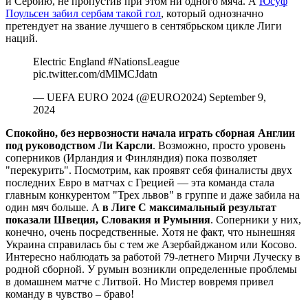
и Сербию, не пропустив при этом ни одного мяча. А
Юсуф
Поульсен забил сербам такой гол
, который однозначно
претендует на звание лучшего в сентябрьском цикле Лиги
наций.
Electric England ️#NationsLeague
pic.twitter.com/dMlMCJdatn
— UEFA EURO 2024 (@EURO2024) September 9,
2024
Спокойно, без нервозности начала играть сборная Англии
под руководством Ли Карсли
. Возможно, просто уровень
соперников (Ирландия и Финляндия) пока позволяет
"перекурить". Посмотрим, как проявят себя финалисты двух
последних Евро в матчах с Грецией — эта команда стала
главным конкурентом "Трех львов" в группе и даже забила на
один мяч больше. А
в Лиге С максимальный результат
показали Швеция, Словакия и Румыния
. Соперники у них,
конечно, очень посредственные. Хотя не факт, что нынешняя
Украина справилась бы с тем же Азербайджаном или Косово.
Интересно наблюдать за работой 79-летнего Мирчи Луческу в
родной сборной. У румын возникли определенные проблемы
в домашнем матче с Литвой. Но Мистер вовремя привел
команду в чувство – браво!