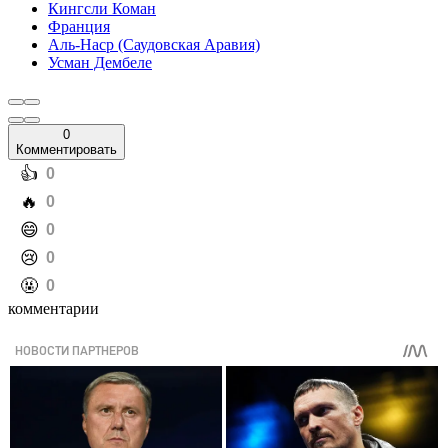
Кингсли Коман
Франция
Аль-Наср (Саудовская Аравия)
Усман Дембеле
0
Комментировать
️👍
0
️🔥
0
️😄
0
️😢
0
️🤬
0
комментарии