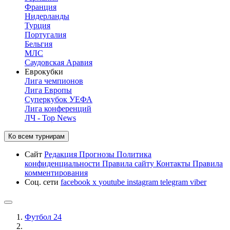
Франция
Нидерланды
Турция
Португалия
Бельгия
МЛС
Саудовская Аравия
Еврокубки
Лига чемпионов
Лига Европы
Суперкубок УЕФА
Лига конференций
ЛЧ - Top News
Ко всем турнирам
Сайт
Редакция
Прогнозы
Политика
конфиденциальности
Правила сайту
Контакты
Правила
комментирования
Соц. сети
facebook
x
youtube
instagram
telegram
viber
Футбол 24