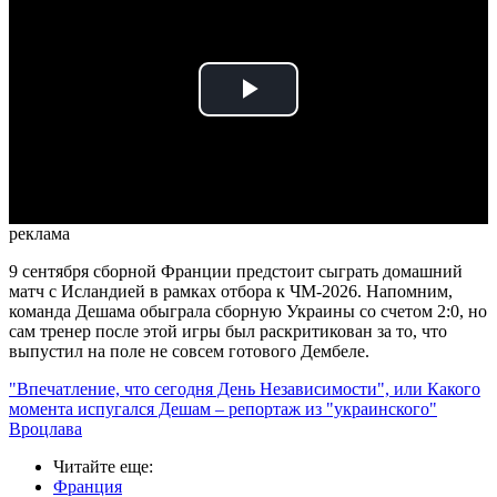
Play
Video
реклама
9 сентября сборной Франции предстоит сыграть домашний
матч с Исландией в рамках отбора к ЧМ-2026. Напомним,
команда Дешама обыграла сборную Украины со счетом 2:0, но
сам тренер после этой игры был раскритикован за то, что
выпустил на поле не совсем готового Дембеле.
"Впечатление, что сегодня День Независимости", или Какого
момента испугался Дешам – репортаж из "украинского"
Вроцлава
Читайте еще
:
Франция