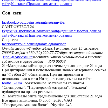
сайту
Контакты
Правила комментирования
Соц. сети
facebook
x
youtube
instagram
telegram
viber
САЙТ ФУТБОЛ 24
Редакция
Прогнозы
Политика конфиденциальности
Правила
сайту
Контакты
Правила комментирования
Соц. сети
facebook
x
youtube
instagram
telegram
viber
Онлайн-медиа «Футбол 24»
пл. Галицкая, дом. 15, м. Львов,
79008
Телефон +380 (32) 229-77-77
Адрес электронной почты
legal@24tv.com.ua
Идентификатор онлайн-медиа в Реестре
субъектов в сфере медиа — R40-06058
21+
Материалы сайта предназначены для лиц старше 21 года
При цитировании и использовании любых материалов ссылка
на "Футбол 24" обязательна. При цитировании и
использовании в сети Интернет гиперссылка на сайтт
football24.ua
обязательное. Материалы со знаком
"Спецпроект", "Партнерский материал", "Реклама"
публикуем на правах рекламы.
21+
Материалы сайта предназначены для лиц старше 21 года
Все права защищены. © 2005 -
2026
, ЧАО
"Телерадиокомпания Люкс". "Футбол 24".