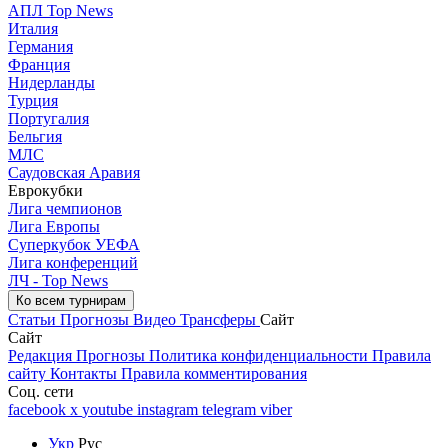
АПЛ Top News
Италия
Германия
Франция
Нидерланды
Турция
Португалия
Бельгия
МЛС
Саудовская Аравия
Еврокубки
Лига чемпионов
Лига Европы
Суперкубок УЕФА
Лига конференций
ЛЧ - Top News
Ко всем турнирам
Статьи
Прогнозы
Видео
Трансферы
Сайт
Сайт
Редакция
Прогнозы
Политика конфиденциальности
Правила
сайту
Контакты
Правила комментирования
Соц. сети
facebook
x
youtube
instagram
telegram
viber
Укр
Рус