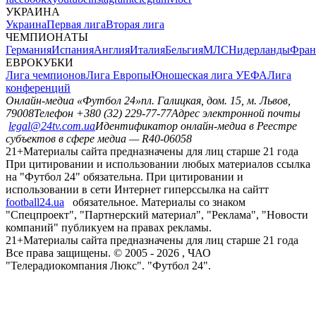
УКРАИНА
Украина
Первая лига
Вторая лига
ЧЕМПИОНАТЫ
Германия
Испания
Англия
Италия
Бельгия
МЛС
Нидерланды
Фран
ЕВРОКУБКИ
Лига чемпионов
Лига Европы
Юношеская лига УЕФА
Лига
конференций
Онлайн-медиа «Футбол 24»
пл. Галицкая, дом. 15, м. Львов,
79008
Телефон +380 (32) 229-77-77
Адрес электронной почты
legal@24tv.com.ua
Идентификатор онлайн-медиа в Реестре
субъектов в сфере медиа — R40-06058
21+
Материалы сайта предназначены для лиц старше 21 года
При цитировании и использовании любых материалов ссылка
на "Футбол 24" обязательна. При цитировании и
использовании в сети Интернет гиперссылка на сайтт
football24.ua
обязательное. Материалы со знаком
"Спецпроект", "Партнерский материал", "Реклама", "Новости
компаний" публикуем на правах рекламы.
21+
Материалы сайта предназначены для лиц старше 21 года
Все права защищены. © 2005 -
2026
, ЧАО
"Телерадиокомпания Люкс". "Футбол 24".