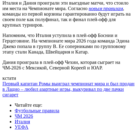
Италия и Дания проиграли эти выездные матчи, что стоило
им места на Чемпионате мира. Согласно
новым правилам
,
команды из первой корзины гарантированно будут играть на
своем поле как полуфинал, так и финал плей-офф для
крупных турниров.
Напомним, что Италия уступила в плей-офф Боснии и
Герцеговине. На чемпионате мира 2026 года команда Эдина
Джеко попала в группу B. Ее соперниками по групповому
этапу стали Канада, Швейцария и Катар.
Дания проиграла в плей-офф Чехии, которая сыграет на
ЧМ-2026 с Мексикой, Северной Кореей и ЮАР.
кстати
Первый капитан Ромы выиграл чемпионат мира и был продан
в Лацио – любил азартные игры, выкуривал по две пачки
сигарет
Читайте еще
:
Футбольные правила
ЧМ 2026
Италия
УЕФА