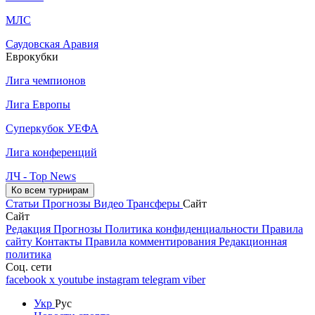
МЛС
Саудовская Аравия
Еврокубки
Лига чемпионов
Лига Европы
Суперкубок УЕФА
Лига конференций
ЛЧ - Top News
Ко всем турнирам
Статьи
Прогнозы
Видео
Трансферы
Сайт
Сайт
Редакция
Прогнозы
Политика конфиденциальности
Правила
сайту
Контакты
Правила комментирования
Редакционная
политика
Соц. сети
facebook
x
youtube
instagram
telegram
viber
Укр
Рус