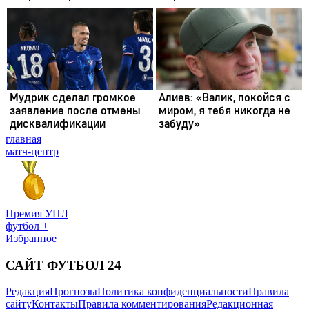
главная
матч-центр
Премия УПЛ
футбол +
Избранное
САЙТ ФУТБОЛ 24
Редакция
Прогнозы
Политика конфиденциальности
Правила
сайту
Контакты
Правила комментирования
Редакционная