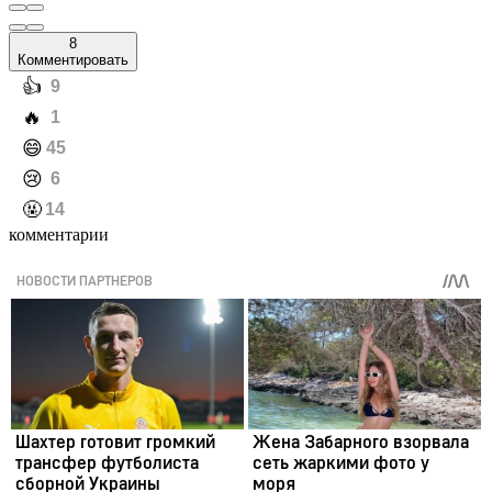
8
Комментировать
️👍
9
️🔥
1
️😄
45
️😢
6
️🤬
14
комментарии