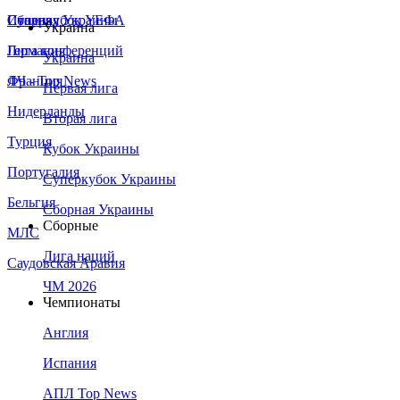
Сборная Украины
Италия
Суперкубок УЕФА
Украина
Германия
Лига конференций
Украина
Франция
ЛЧ - Top News
Первая лига
Нидерланды
Вторая лига
Турция
Кубок Украины
Португалия
Суперкубок Украины
Бельгия
Сборная Украины
Сборные
МЛС
Лига наций
Саудовская Аравия
ЧМ 2026
Чемпионаты
Англия
Испания
АПЛ Top News