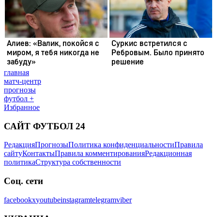
главная
матч-центр
прогнозы
футбол +
Избранное
САЙТ ФУТБОЛ 24
Редакция
Прогнозы
Политика конфиденциальности
Правила
сайту
Контакты
Правила комментирования
Редакционная
политика
Структура собственности
Соц. сети
facebook
x
youtube
instagram
telegram
viber