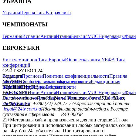
УКРАИНА
Украина
Первая лига
Вторая лига
ЧЕМПИОНАТЫ
Германия
Испания
Англия
Италия
Бельгия
МЛС
Нидерланды
Фран
ЕВРОКУБКИ
Лига чемпионов
Лига Европы
Юношеская лига УЕФА
Лига
конференций
САЙТ ФУТБОЛ 24
Редакция
Соц. сети
Прогнозы
Политика конфиденциальности
Правила
сайту
facebook
УКРАИНА
Контакты
x
youtube
Правила комментирования
instagram
telegram
viber
Редакционная
политика
Украина
ЧЕМПИОНАТЫ
Первая лига
Структура собственности
Вторая лига
Германия
ЕВРОКУБКИ
Испания
Англия
Италия
Бельгия
МЛС
Нидерланды
Фран
Лига чемпионов
Онлайн-медиа «Футбол 24»
Лига Европы
пл. Галицкая, дом. 15, м. Львов,
Юношеская лига УЕФА
Лига
конференций
79008
Телефон +380 (32) 229-77-77
Адрес электронной почты
legal@24tv.com.ua
Идентификатор онлайн-медиа в Реестре
субъектов в сфере медиа — R40-06058
21+
Материалы сайта предназначены для лиц старше 21 года
При цитировании и использовании любых материалов ссылка
на "Футбол 24" обязательна. При цитировании и