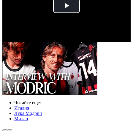
Play
Video
Читайте еще
:
Италия
Лука Модрич
Милан