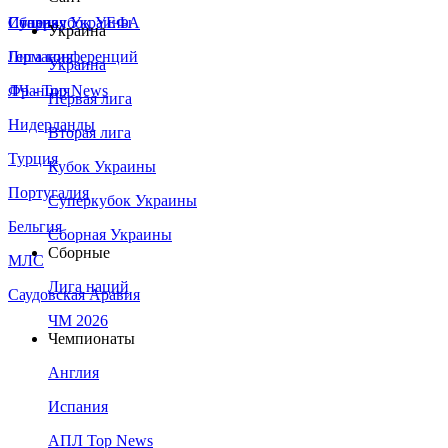
Сборная Украины
Италия
Суперкубок УЕФА
Украина
Германия
Лига конференций
Украина
Франция
ЛЧ - Top News
Первая лига
Нидерланды
Вторая лига
Турция
Кубок Украины
Португалия
Суперкубок Украины
Бельгия
Сборная Украины
Сборные
МЛС
Лига наций
Саудовская Аравия
ЧМ 2026
Чемпионаты
Англия
Испания
АПЛ Top News