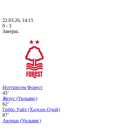
22.03.26, 14:15
0 - 3
Заверш.
Ноттингем Форест
45’
Жезус
(Уильямс)
62’
Гиббс-Уайт
(Хадсон-Одой)
87’
Авоньи
(Уильямс)