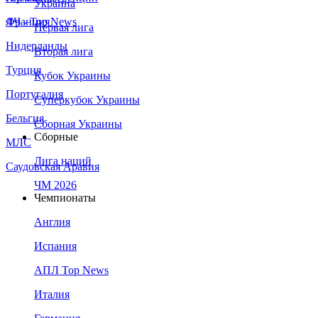
Украина
Франция
ЛЧ - Top News
Первая лига
Нидерланды
Вторая лига
Турция
Кубок Украины
Португалия
Суперкубок Украины
Бельгия
Сборная Украины
Сборные
МЛС
Лига наций
Саудовская Аравия
ЧМ 2026
Чемпионаты
Англия
Испания
АПЛ Top News
Италия