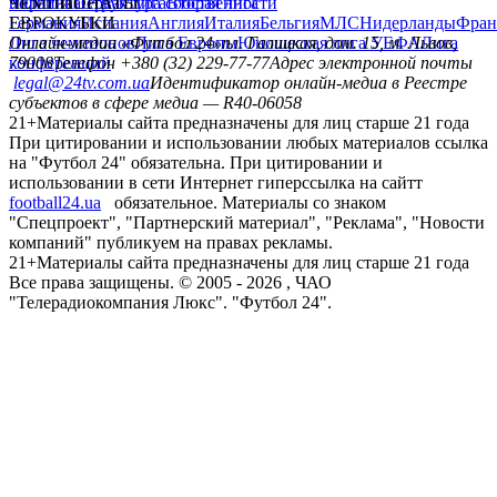
политика
Украина
ЧЕМПИОНАТЫ
Первая лига
Структура собственности
Вторая лига
Германия
ЕВРОКУБКИ
Испания
Англия
Италия
Бельгия
МЛС
Нидерланды
Фран
Лига чемпионов
Онлайн-медиа «Футбол 24»
Лига Европы
пл. Галицкая, дом. 15, м. Львов,
Юношеская лига УЕФА
Лига
конференций
79008
Телефон +380 (32) 229-77-77
Адрес электронной почты
legal@24tv.com.ua
Идентификатор онлайн-медиа в Реестре
субъектов в сфере медиа — R40-06058
21+
Материалы сайта предназначены для лиц старше 21 года
При цитировании и использовании любых материалов ссылка
на "Футбол 24" обязательна. При цитировании и
использовании в сети Интернет гиперссылка на сайтт
football24.ua
обязательное. Материалы со знаком
"Спецпроект", "Партнерский материал", "Реклама", "Новости
компаний" публикуем на правах рекламы.
21+
Материалы сайта предназначены для лиц старше 21 года
Все права защищены. © 2005 -
2026
, ЧАО
"Телерадиокомпания Люкс". "Футбол 24".