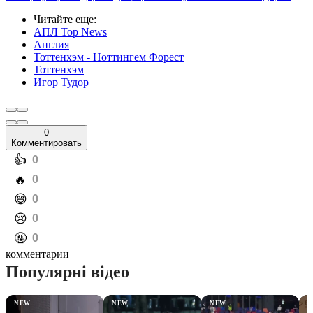
Читайте еще
:
АПЛ Top News
Англия
Тоттенхэм - Ноттингем Форест
Тоттенхэм
Игор Тудор
0
Комментировать
️👍
0
️🔥
0
️😄
0
️😢
0
️🤬
0
комментарии