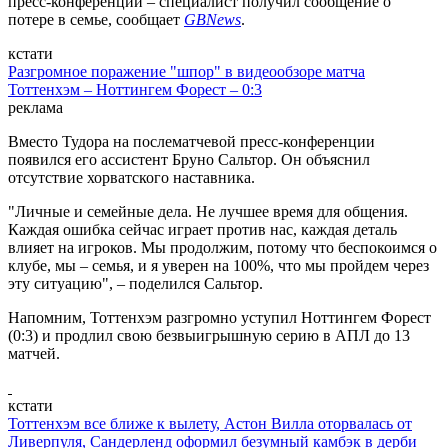
пресс-конференции – специалист получил сообщение о
потере в семье, сообщает
GBNews
.
кстати
Разгромное поражение "шпор" в видеообзоре матча
Тоттенхэм – Ноттингем Форест – 0:3
реклама
Вместо Тудора на послематчевой пресс-конференции
появился его ассистент Бруно Сальтор. Он объяснил
отсутствие хорватского наставника.
"Личные и семейные дела. Не лучшее время для общения.
Каждая ошибка сейчас играет против нас, каждая деталь
влияет на игроков. Мы продолжим, потому что беспокоимся о
клубе, мы – семья, и я уверен на 100%, что мы пройдем через
эту ситуацию", – поделился Сальтор.
Напомним, Тоттенхэм разгромно уступил Ноттингем Форест
(0:3) и продлил свою безвыигрышную серию в АПЛ до 13
матчей.
кстати
Тоттенхэм все ближе к вылету, Астон Вилла оторвалась от
Ливерпуля, Сандерленд оформил безумный камбэк в дерби