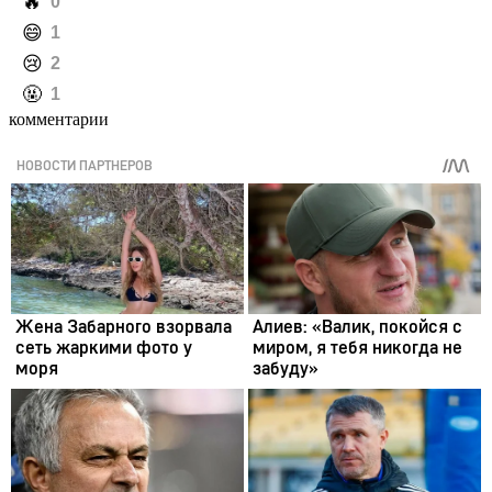
️🔥
0
️😄
1
️😢
2
️🤬
1
комментарии