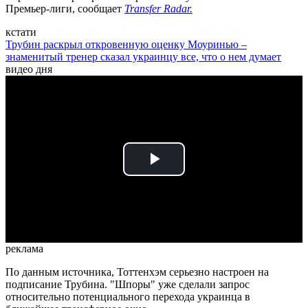
Премьер-лиги, сообщает
Transfer Radar.
кстати
Трубин раскрыл откровенную оценку Моуринью –
знаменитый тренер сказал украинцу все, что о нем думает
видео дня
Play
Video
реклама
По данным источника, Тоттенхэм серьезно настроен на
подписание Трубина. "Шпоры" уже сделали запрос
относительно потенциального перехода украинца в