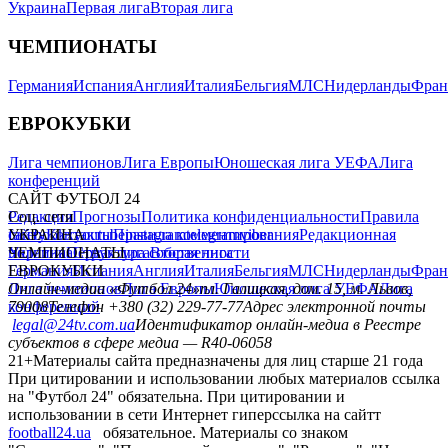
Украина
Первая лига
Вторая лига
ЧЕМПИОНАТЫ
Германия
Испания
Англия
Италия
Бельгия
МЛС
Нидерланды
Фран
ЕВРОКУБКИ
Лига чемпионов
Лига Европы
Юношеская лига УЕФА
Лига
конференций
САЙТ ФУТБОЛ 24
Редакция
Соц. сети
Прогнозы
Политика конфиденциальности
Правила
сайту
facebook
УКРАИНА
Контакты
x
youtube
Правила комментирования
instagram
telegram
viber
Редакционная
политика
Украина
ЧЕМПИОНАТЫ
Первая лига
Структура собственности
Вторая лига
Германия
ЕВРОКУБКИ
Испания
Англия
Италия
Бельгия
МЛС
Нидерланды
Фран
Лига чемпионов
Онлайн-медиа «Футбол 24»
Лига Европы
пл. Галицкая, дом. 15, м. Львов,
Юношеская лига УЕФА
Лига
конференций
79008
Телефон +380 (32) 229-77-77
Адрес электронной почты
legal@24tv.com.ua
Идентификатор онлайн-медиа в Реестре
субъектов в сфере медиа — R40-06058
21+
Материалы сайта предназначены для лиц старше 21 года
При цитировании и использовании любых материалов ссылка
на "Футбол 24" обязательна. При цитировании и
использовании в сети Интернет гиперссылка на сайтт
football24.ua
обязательное. Материалы со знаком