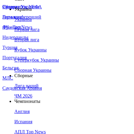
Сборная Украины
Италия
Суперкубок УЕФА
Украина
Германия
Лига конференций
Украина
Франция
ЛЧ - Top News
Первая лига
Нидерланды
Вторая лига
Турция
Кубок Украины
Португалия
Суперкубок Украины
Бельгия
Сборная Украины
Сборные
МЛС
Лига наций
Саудовская Аравия
ЧМ 2026
Чемпионаты
Англия
Испания
АПЛ Top News