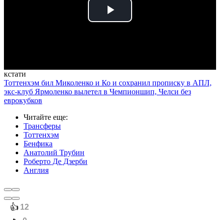
Play
Video
кстати
Тоттенхэм бил Миколенко и Ко и сохранил прописку в АПЛ,
экс-клуб Ярмоленко вылетел в Чемпионшип, Челси без
еврокубков
Читайте еще
:
Трансферы
Тоттенхэм
Бенфика
Анатолий Трубин
Роберто Де Дзерби
Англия
️👍
12