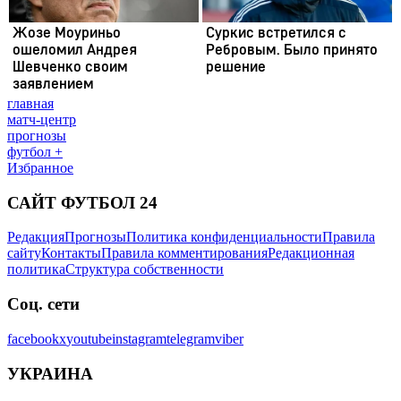
главная
матч-центр
прогнозы
футбол +
Избранное
САЙТ ФУТБОЛ 24
Редакция
Прогнозы
Политика конфиденциальности
Правила
сайту
Контакты
Правила комментирования
Редакционная
политика
Структура собственности
Соц. сети
facebook
x
youtube
instagram
telegram
viber
УКРАИНА