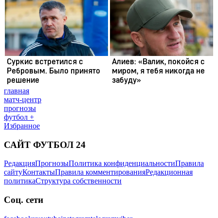
главная
матч-центр
прогнозы
футбол +
Избранное
САЙТ ФУТБОЛ 24
Редакция
Прогнозы
Политика конфиденциальности
Правила
сайту
Контакты
Правила комментирования
Редакционная
политика
Структура собственности
Соц. сети