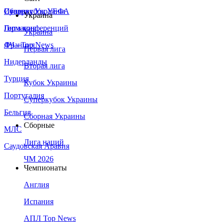
Сборная Украины
Италия
Суперкубок УЕФА
Украина
Германия
Лига конференций
Украина
Франция
ЛЧ - Top News
Первая лига
Нидерланды
Вторая лига
Турция
Кубок Украины
Португалия
Суперкубок Украины
Бельгия
Сборная Украины
Сборные
МЛС
Лига наций
Саудовская Аравия
ЧМ 2026
Чемпионаты
Англия
Испания
АПЛ Top News