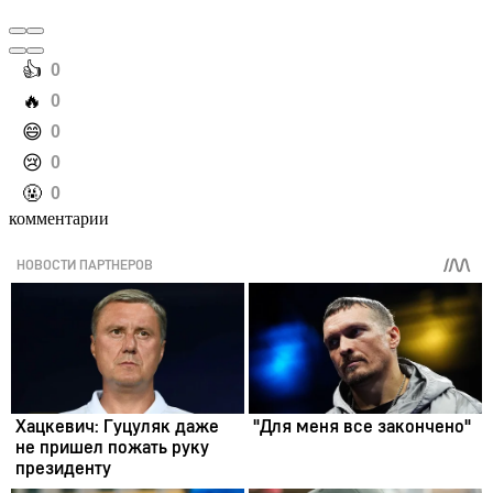
️👍
0
️🔥
0
️😄
0
️😢
0
️🤬
0
комментарии