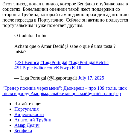
Этот эпизод попал в видео, которое Бенфика опубликовала в
соцсетях. Болельщики оценили такой жест поддержки со
стороны Трубина, который сам недавно проходил адаптацию
после переезда в Португалию. Сейчас он активно пользуется
португальским и уже помогает другим.
O tradutor Trubin ️
Acham que o Amar Dedić já sabe o que é uma tosta ?
mista?
@SLBenfica
#LigaPortugal
#LigaPortugalBetclic
#SLB
pic.twitter.com/KFtwpxKiUh
— Liga Portugal (@ligaportugal)
July 17, 2025
"Тренер посивів через мене": Дьокереш – про 109 голів, шок
після відходу Аморіма, слабке місце і майбутній трансфер
Читайте еще
:
Португалия
Видеоновости
Анатолий Трубин
Амар Дедич
Бенфика