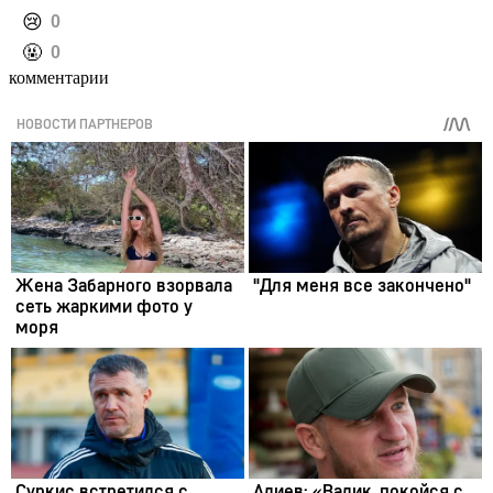
️😢
0
️🤬
0
комментарии