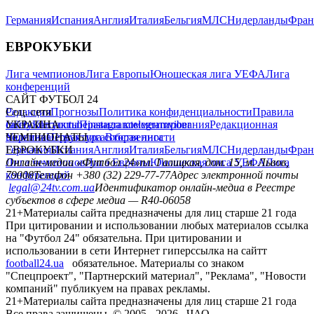
Германия
Испания
Англия
Италия
Бельгия
МЛС
Нидерланды
Фран
ЕВРОКУБКИ
Лига чемпионов
Лига Европы
Юношеская лига УЕФА
Лига
конференций
САЙТ ФУТБОЛ 24
Редакция
Соц. сети
Прогнозы
Политика конфиденциальности
Правила
сайту
facebook
УКРАИНА
Контакты
x
youtube
Правила комментирования
instagram
telegram
viber
Редакционная
политика
Украина
ЧЕМПИОНАТЫ
Первая лига
Структура собственности
Вторая лига
Германия
ЕВРОКУБКИ
Испания
Англия
Италия
Бельгия
МЛС
Нидерланды
Фран
Лига чемпионов
Онлайн-медиа «Футбол 24»
Лига Европы
пл. Галицкая, дом. 15, м. Львов,
Юношеская лига УЕФА
Лига
конференций
79008
Телефон +380 (32) 229-77-77
Адрес электронной почты
legal@24tv.com.ua
Идентификатор онлайн-медиа в Реестре
субъектов в сфере медиа — R40-06058
21+
Материалы сайта предназначены для лиц старше 21 года
При цитировании и использовании любых материалов ссылка
на "Футбол 24" обязательна. При цитировании и
использовании в сети Интернет гиперссылка на сайтт
football24.ua
обязательное. Материалы со знаком
"Спецпроект", "Партнерский материал", "Реклама", "Новости
компаний" публикуем на правах рекламы.
21+
Материалы сайта предназначены для лиц старше 21 года
Все права защищены. © 2005 -
2026
, ЧАО