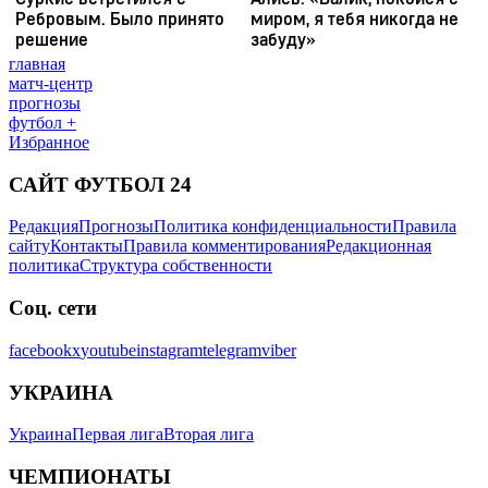
главная
матч-центр
прогнозы
футбол +
Избранное
САЙТ ФУТБОЛ 24
Редакция
Прогнозы
Политика конфиденциальности
Правила
сайту
Контакты
Правила комментирования
Редакционная
политика
Структура собственности
Соц. сети
facebook
x
youtube
instagram
telegram
viber
УКРАИНА
Украина
Первая лига
Вторая лига
ЧЕМПИОНАТЫ