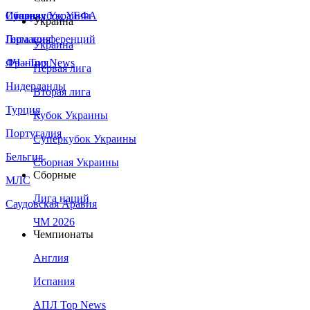
Сборная Украины
Италия
Суперкубок УЕФА
Украина
Германия
Лига конференций
Украина
Франция
ЛЧ - Top News
Первая лига
Нидерланды
Вторая лига
Турция
Кубок Украины
Португалия
Суперкубок Украины
Бельгия
Сборная Украины
Сборные
МЛС
Лига наций
Саудовская Аравия
ЧМ 2026
Чемпионаты
Англия
Испания
АПЛ Top News