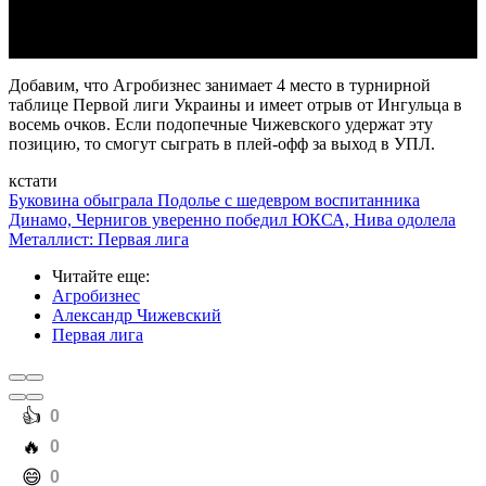
Video
Добавим, что Агробизнес занимает 4 место в турнирной
таблице Первой лиги Украины и имеет отрыв от Ингульца в
восемь очков. Если подопечные Чижевского удержат эту
позицию, то смогут сыграть в плей-офф за выход в УПЛ.
кстати
Буковина обыграла Подолье с шедевром воспитанника
Динамо, Чернигов уверенно победил ЮКСА, Нива одолела
Металлист: Первая лига
Читайте еще
:
Агробизнес
Александр Чижевский
Первая лига
️👍
0
️🔥
0
️😄
0