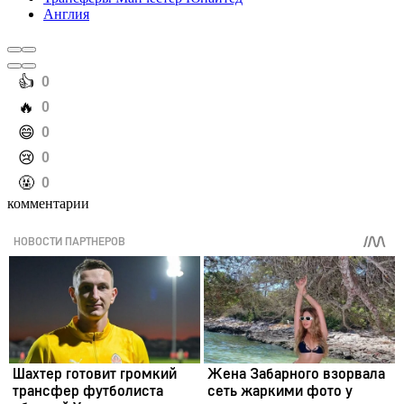
Англия
️👍
0
️🔥
0
️😄
0
️😢
0
️🤬
0
комментарии