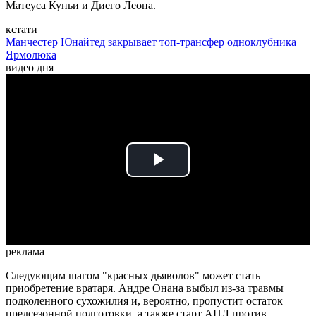
Матеуса Куньи и Диего Леона.
кстати
Манчестер Юнайтед закрывает топ-трансфер одноклубника
Ярмолюка
видео дня
Play
Video
реклама
Следующим шагом "красных дьяволов" может стать
приобретение вратаря. Андре Онана выбыл из-за травмы
подколенного сухожилия и, вероятно, пропустит остаток
предсезонной подготовки, а также старт АПЛ против