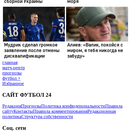
главная
матч-центр
прогнозы
футбол +
Избранное
САЙТ ФУТБОЛ 24
Редакция
Прогнозы
Политика конфиденциальности
Правила
сайту
Контакты
Правила комментирования
Редакционная
политика
Структура собственности
Соц. сети