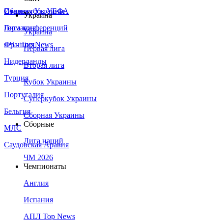
Сборная Украины
Италия
Суперкубок УЕФА
Украина
Германия
Лига конференций
Украина
Франция
ЛЧ - Top News
Первая лига
Нидерланды
Вторая лига
Турция
Кубок Украины
Португалия
Суперкубок Украины
Бельгия
Сборная Украины
Сборные
МЛС
Лига наций
Саудовская Аравия
ЧМ 2026
Чемпионаты
Англия
Испания
АПЛ Top News