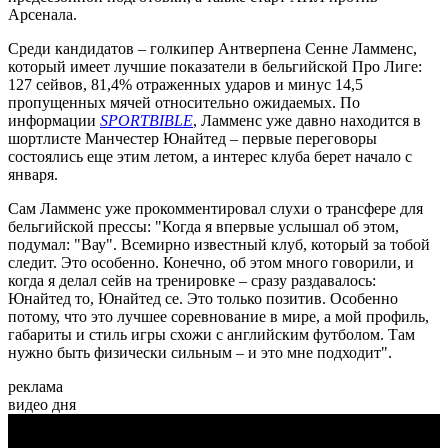
Арсенала.
Среди кандидатов – голкипер Антверпена Сенне Ламменс,
который имеет лучшие показатели в бельгийской Про Лиге:
127 сейвов, 81,4% отраженных ударов и минус 14,5
пропущенных мячей относительно ожидаемых. По
информации
SPORTBIBLE
, Ламменс уже давно находится в
шортлисте Манчестер Юнайтед – первые переговоры
состоялись еще этим летом, а интерес клуба берет начало с
января.
Сам Ламменс уже прокомментировал слухи о трансфере для
бельгийской прессы: "Когда я впервые услышал об этом,
подумал: "Вау". Всемирно известный клуб, который за тобой
следит. Это особенно. Конечно, об этом много говорили, и
когда я делал сейв на тренировке – сразу раздавалось:
Юнайтед то, Юнайтед се. Это только позитив. Особенно
потому, что это лучшее соревнование в мире, а мой профиль,
габариты и стиль игры схожи с английским футболом. Там
нужно быть физически сильным – и это мне подходит".
реклама
видео дня