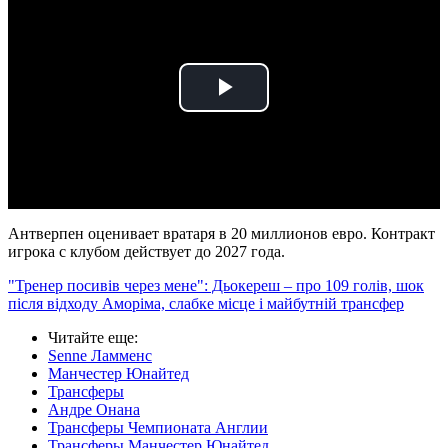
Play
Video
Антверпен оценивает вратаря в 20 миллионов евро. Контракт
игрока с клубом действует до 2027 года.
"Тренер посивів через мене": Дьокереш – про 109 голів, шок
після відходу Аморіма, слабке місце і майбутній трансфер
Читайте еще
:
Senne Ламменс
Манчестер Юнайтед
Трансферы
Андре Онана
Трансферы Чемпионата Англии
Трансферы Манчестер Юнайтед