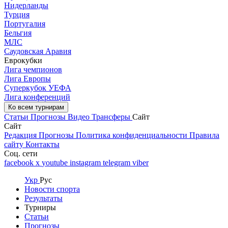
Нидерланды
Турция
Португалия
Бельгия
МЛС
Саудовская Аравия
Еврокубки
Лига чемпионов
Лига Европы
Суперкубок УЕФА
Лига конференций
Ко всем турнирам
Статьи
Прогнозы
Видео
Трансферы
Сайт
Сайт
Редакция
Прогнозы
Политика конфиденциальности
Правила
сайту
Контакты
Соц. сети
facebook
x
youtube
instagram
telegram
viber
Укр
Рус
Новости спорта
Результаты
Турниры
Статьи
Прогнозы