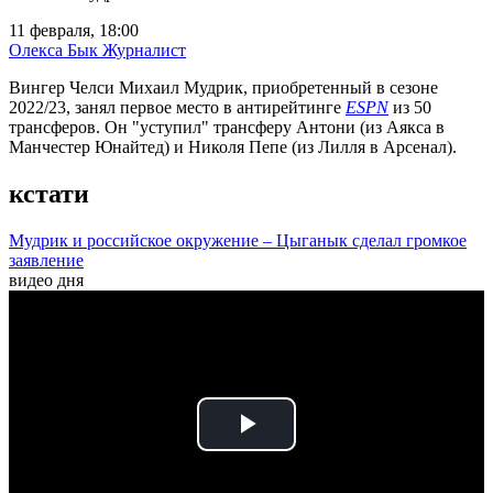
11 февраля, 18:00
Олекса Бык
Журналист
Вингер Челси Михаил Мудрик, приобретенный в сезоне
2022/23, занял первое место в антирейтинге
ESPN
из 50
трансферов. Он "уступил" трансферу Антони (из Аякса в
Манчестер Юнайтед) и Николя Пепе (из Лилля в Арсенал).
кстати
Мудрик и российское окружение – Цыганык сделал громкое
заявление
видео дня
Play