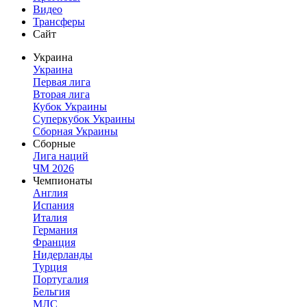
Видео
Трансферы
Сайт
Украина
Украина
Первая лига
Вторая лига
Кубок Украины
Суперкубок Украины
Сборная Украины
Сборные
Лига наций
ЧМ 2026
Чемпионаты
Англия
Испания
Италия
Германия
Франция
Нидерланды
Турция
Португалия
Бельгия
МЛС