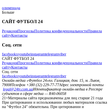
олимпиада
Больше
САЙТ ФУТБОЛ 24
Редакция
Прогнозы
Политика конфиденциальности
Правила
сайту
Контакты
Соц. сети
facebook
x
youtube
instagram
telegram
viber
САЙТ ФУТБОЛ 24
Редакция
Прогнозы
Политика конфиденциальности
Правила
сайту
Контакты
Соц. сети
facebook
x
youtube
instagram
telegram
viber
Онлайн-медиа «Футбол 24»
пл. Галицкая, дом. 15, м. Львов,
79008
Телефон +380 (32) 229-77-77
Адрес электронной почты
legal@24tv.com.ua
Идентификатор онлайн-медиа в Реестре
субъектов в сфере медиа — R40-06058
21+
Материалы сайта предназначены для лиц старше 21 года
При цитировании и использовании любых материалов ссылка
на "Футбол 24" обязательна. При цитировании и