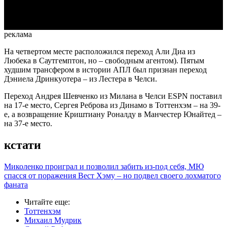
Video
реклама
На четвертом месте расположился переход Али Диа из
Любека в Саутгемптон, но – свободным агентом). Пятым
худшим трансфером в истории АПЛ был признан переход
Дэниела Дринкуотера – из Лестера в Челси.
Переход Андрея Шевченко из Милана в Челси ESPN поставил
на 17-е место, Сергея Реброва из Динамо в Тоттенхэм – на 39-
е, а возвращение Криштиану Роналду в Манчестер Юнайтед –
на 37-е место.
кстати
Миколенко проиграл и позволил забить из-под себя, МЮ
спасся от поражения Вест Хэму – но подвел своего лохматого
фаната
Читайте еще
:
Тоттенхэм
Михаил Мудрик