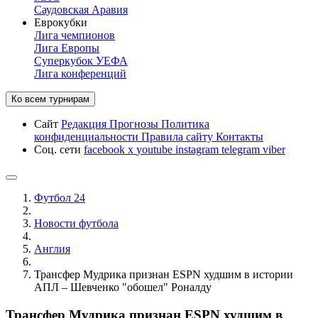
Саудовская Аравия
Еврокубки
Лига чемпионов
Лига Европы
Суперкубок УЕФА
Лига конференций
Ко всем турнирам
Сайт
Редакция
Прогнозы
Политика
конфиденциальности
Правила сайту
Контакты
Соц. сети
facebook
x
youtube
instagram
telegram
viber
Футбол 24
Новости футбола
Англия
Трансфер Мудрика признан ESPN худшим в истории
АПЛ – Шевченко "обошел" Роналду
Трансфер Мудрика признан ESPN худшим в