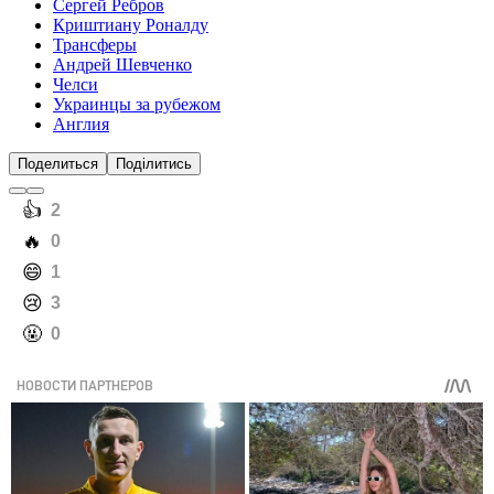
Сергей Ребров
Криштиану Роналду
Трансферы
Андрей Шевченко
Челси
Украинцы за рубежом
Англия
Поделиться
Поділитись
️👍
2
️🔥
0
️😄
1
️😢
3
️🤬
0