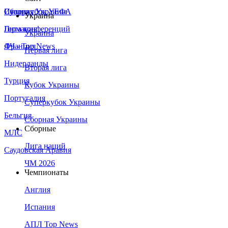
Сборная Украины
Италия
Суперкубок УЕФА
Украина
Германия
Лига конференций
Украина
Франция
ЛЧ - Top News
Первая лига
Нидерланды
Вторая лига
Турция
Кубок Украины
Португалия
Суперкубок Украины
Бельгия
Сборная Украины
Сборные
МЛС
Лига наций
Саудовская Аравия
ЧМ 2026
Чемпионаты
Англия
Испания
АПЛ Top News