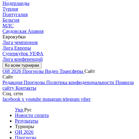
Нидерланды
Турция
Португалия
Бельгия
МЛС
Саудовская Аравия
Еврокубки
Лига чемпионов
Лига Европы
Суперкубок УЕФА
Лига конференций
Ко всем турнирам
ОИ 2026
Прогнозы
Видео
Трансферы
Сайт
Сайт
Редакция
Прогнозы
Политика конфиденциальности
Правила
сайту
Контакты
Соц. сети
facebook
x
youtube
instagram
telegram
viber
Укр
Рус
Новости спорта
Результаты
Турниры
ОИ 2026
Прогнозы