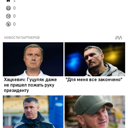
️🔥
1
️😄
0
️😢
0
️🤬
0