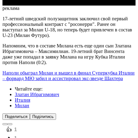
реклама
17-летний шведский полузащитник заключил свой первый
профессиональный контракт с "росонерри". Ранее он
выступал за Милан U-18, но теперь будет привлечен в состав
U-23 (Милан Футуро).
Напомним, что в составе Милана есть еще один сын Златана
Ибрагимовича – Максимилиан. 19-летний брат Винсента
даже уже попадал в заявку Милана на игру Кубка Италии
против Наполи (0:2).
Наполи обыграл Милан и вышел в финал Суперкубка Италии
– форвард МЮ забил и ассистировал экс-звезде Шахтера
Читайте еще
:
Златан Ибрагимович
Италия
Милан
Поделиться
Поділитись
️👍
1