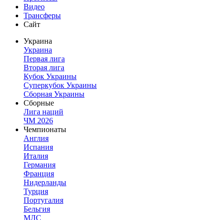
Видео
Трансферы
Сайт
Украина
Украина
Первая лига
Вторая лига
Кубок Украины
Суперкубок Украины
Сборная Украины
Сборные
Лига наций
ЧМ 2026
Чемпионаты
Англия
Испания
Италия
Германия
Франция
Нидерланды
Турция
Португалия
Бельгия
МЛС