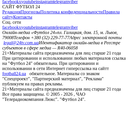
facebook
x
youtube
instagram
telegram
viber
САЙТ ФУТБОЛ 24
Редакция
Прогнозы
Политика конфиденциальности
Правила
сайту
Контакты
Соц. сети
facebook
x
youtube
instagram
telegram
viber
Онлайн-медиа «Футбол 24»
пл. Галицкая, дом. 15, м. Львов,
79008
Телефон +380 (32) 229-77-77
Адрес электронной почты
legal@24tv.com.ua
Идентификатор онлайн-медиа в Реестре
субъектов в сфере медиа — R40-06058
21+
Материалы сайта предназначены для лиц старше 21 года
При цитировании и использовании любых материалов ссылка
на "Футбол 24" обязательна. При цитировании и
использовании в сети Интернет гиперссылка на сайтт
football24.ua
обязательное. Материалы со знаком
"Спецпроект", "Партнерский материал", "Реклама"
публикуем на правах рекламы.
21+
Материалы сайта предназначены для лиц старше 21 года
Все права защищены. © 2005 -
2026
, ЧАО
"Телерадиокомпания Люкс". "Футбол 24".