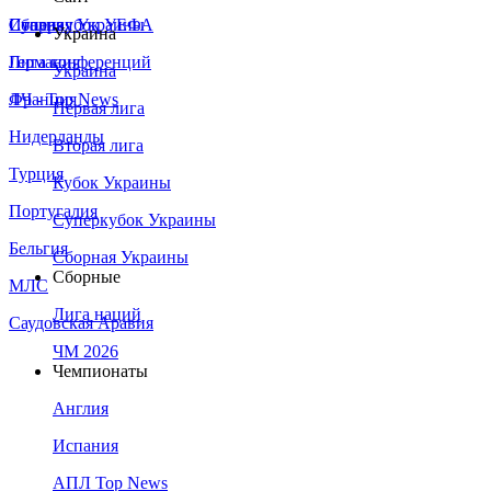
Сборная Украины
Италия
Суперкубок УЕФА
Украина
Германия
Лига конференций
Украина
Франция
ЛЧ - Top News
Первая лига
Нидерланды
Вторая лига
Турция
Кубок Украины
Португалия
Суперкубок Украины
Бельгия
Сборная Украины
Сборные
МЛС
Лига наций
Саудовская Аравия
ЧМ 2026
Чемпионаты
Англия
Испания
АПЛ Top News