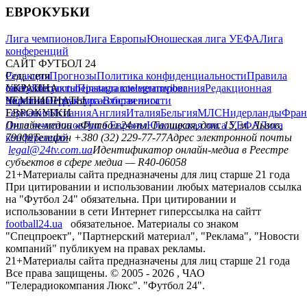
ЕВРОКУБКИ
Лига чемпионов
Лига Европы
Юношеская лига УЕФА
Лига
конференций
САЙТ ФУТБОЛ 24
Редакция
Соц. сети
Прогнозы
Политика конфиденциальности
Правила
сайту
facebook
УКРАИНА
Контакты
x
youtube
Правила комментирования
instagram
telegram
viber
Редакционная
политика
Украина
ЧЕМПИОНАТЫ
Первая лига
Структура собственности
Вторая лига
Германия
ЕВРОКУБКИ
Испания
Англия
Италия
Бельгия
МЛС
Нидерланды
Фран
Лига чемпионов
Онлайн-медиа «Футбол 24»
Лига Европы
пл. Галицкая, дом. 15, м. Львов,
Юношеская лига УЕФА
Лига
конференций
79008
Телефон +380 (32) 229-77-77
Адрес электронной почты
legal@24tv.com.ua
Идентификатор онлайн-медиа в Реестре
субъектов в сфере медиа — R40-06058
21+
Материалы сайта предназначены для лиц старше 21 года
При цитировании и использовании любых материалов ссылка
на "Футбол 24" обязательна. При цитировании и
использовании в сети Интернет гиперссылка на сайтт
football24.ua
обязательное. Материалы со знаком
"Спецпроект", "Партнерский материал", "Реклама", "Новости
компаний" публикуем на правах рекламы.
21+
Материалы сайта предназначены для лиц старше 21 года
Все права защищены. © 2005 -
2026
, ЧАО
"Телерадиокомпания Люкс". "Футбол 24".