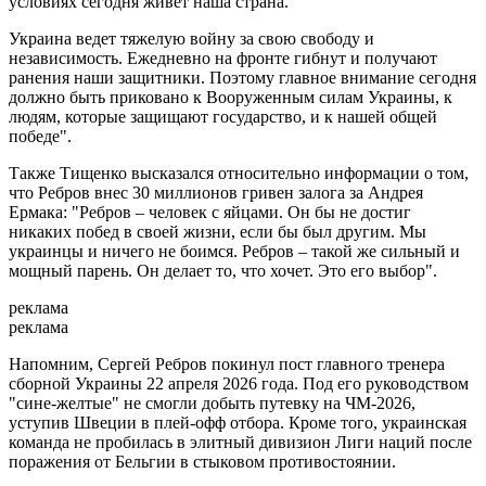
условиях сегодня живет наша страна.
Украина ведет тяжелую войну за свою свободу и
независимость. Ежедневно на фронте гибнут и получают
ранения наши защитники. Поэтому главное внимание сегодня
должно быть приковано к Вооруженным силам Украины, к
людям, которые защищают государство, и к нашей общей
победе".
Также Тищенко высказался относительно информации о том,
что Ребров внес 30 миллионов гривен залога за Андрея
Ермака: "Ребров – человек с яйцами. Он бы не достиг
никаких побед в своей жизни, если бы был другим. Мы
украинцы и ничего не боимся. Ребров – такой же сильный и
мощный парень. Он делает то, что хочет. Это его выбор".
реклама
реклама
Напомним, Сергей Ребров покинул пост главного тренера
сборной Украины 22 апреля 2026 года. Под его руководством
"сине-желтые" не смогли добыть путевку на ЧМ-2026,
уступив Швеции в плей-офф отбора. Кроме того, украинская
команда не пробилась в элитный дивизион Лиги наций после
поражения от Бельгии в стыковом противостоянии.