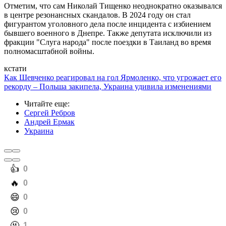
Отметим, что сам Николай Тищенко неоднократно оказывался
в центре резонансных скандалов. В 2024 году он стал
фигурантом уголовного дела после инцидента с избиением
бывшего военного в Днепре. Также депутата исключили из
фракции "Слуга народа" после поездки в Таиланд во время
полномасштабной войны.
кстати
Как Шевченко реагировал на гол Ярмоленко, что угрожает его
рекорду – Польша закипела, Украина удивила изменениями
Читайте еще
:
Сергей Ребров
Андрей Ермак
Украина
️👍
0
️🔥
0
️😄
0
️😢
0
️🤬
1