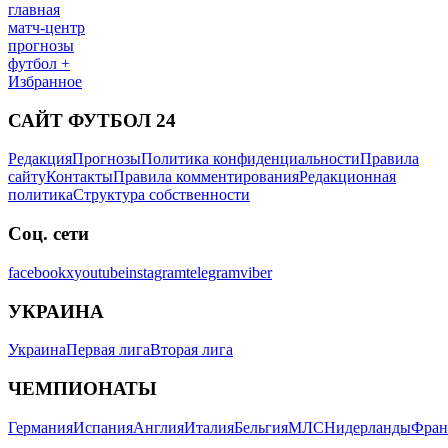
главная
матч-центр
прогнозы
футбол +
Избранное
САЙТ ФУТБОЛ 24
Редакция
Прогнозы
Политика конфиденциальности
Правила
сайту
Контакты
Правила комментирования
Редакционная
политика
Структура собственности
Соц. сети
facebook
x
youtube
instagram
telegram
viber
УКРАИНА
Украина
Первая лига
Вторая лига
ЧЕМПИОНАТЫ
Германия
Испания
Англия
Италия
Бельгия
МЛС
Нидерланды
Фран