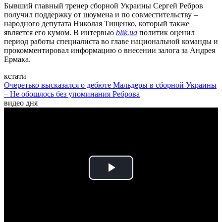
Бывший главный тренер сборной Украины Сергей Ребров
получил поддержку от шоумена и по совместительству –
народного депутата Николая Тищенко, который также
является его кумом. В интервью
blik.ua
политик оценил
период работы специалиста во главе национальной команды и
прокомментировал информацию о внесении залога за Андрея
Ермака.
кстати
Очеретько высказался о дебюте Мальдеры в сборной Украины
– Не обошлось без упоминания Реброва
видео дня
Play
Video