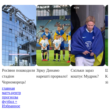
главная
матч-центр
прогнозы
футбол +
Избранное