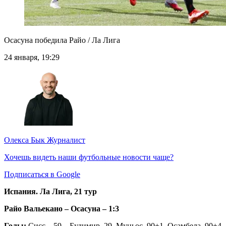
Осасуна победила Райо / Ла Лига
24 января, 19:29
Олекса Бык
Журналист
Хочешь видеть наши футбольные новости чаще?
Подписаться в Google
Испания. Ла Лига, 21 тур
Райо Вальекано – Осасуна – 1:3
Голы:
Сисс – 59 –
Будимир, 29, Муньос, 90+1, Осамбела, 90+4