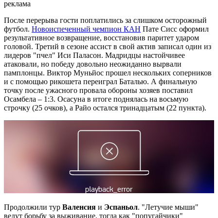
реклама
После перерыва гости поплатились за слишком осторожный
футбол.
Новоиспеченный чемпион КАН
Пате Сисс оформил
результативное возвращение, восстановив паритет ударом
головой. Третий в сезоне ассист в свой актив записал один из
лидеров "пчел" Иси Паласон. Мадридцы настойчивее
атаковали, но победу довольно неожиданно вырвали
памплонцы. Виктор Муньйос прошел нескольких соперников
и с помощью рикошета переиграл Баталью. А финальную
точку после ужасного провала обороны хозяев поставил
Осамбела – 1:3. Осасуна в итоге поднялась на восьмую
строчку (25 очков), а Райо остался тринадцатым (22 пункта).
Продолжили тур
Валенсия
и
Эспаньол
. "Летучие мыши"
ведут борьбу за выживание, тогда как "попугайчики"