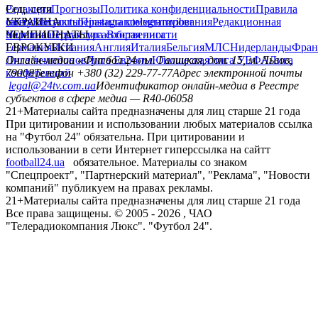
Редакция
Соц. сети
Прогнозы
Политика конфиденциальности
Правила
сайту
facebook
УКРАИНА
Контакты
x
youtube
Правила комментирования
instagram
telegram
viber
Редакционная
политика
Украина
ЧЕМПИОНАТЫ
Первая лига
Структура собственности
Вторая лига
Германия
ЕВРОКУБКИ
Испания
Англия
Италия
Бельгия
МЛС
Нидерланды
Фран
Лига чемпионов
Онлайн-медиа «Футбол 24»
Лига Европы
пл. Галицкая, дом. 15, м. Львов,
Юношеская лига УЕФА
Лига
конференций
79008
Телефон +380 (32) 229-77-77
Адрес электронной почты
legal@24tv.com.ua
Идентификатор онлайн-медиа в Реестре
субъектов в сфере медиа — R40-06058
21+
Материалы сайта предназначены для лиц старше 21 года
При цитировании и использовании любых материалов ссылка
на "Футбол 24" обязательна. При цитировании и
использовании в сети Интернет гиперссылка на сайтт
football24.ua
обязательное. Материалы со знаком
"Спецпроект", "Партнерский материал", "Реклама", "Новости
компаний" публикуем на правах рекламы.
21+
Материалы сайта предназначены для лиц старше 21 года
Все права защищены. © 2005 -
2026
, ЧАО
"Телерадиокомпания Люкс". "Футбол 24".