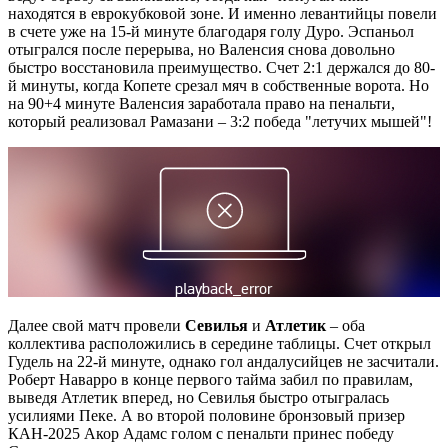
находятся в еврокубковой зоне. И именно левантийцы повели
в счете уже на 15-й минуте благодаря голу Дуро. Эспаньол
отыгрался после перерыва, но Валенсия снова довольно
быстро восстановила преимущество. Счет 2:1 держался до 80-
й минуты, когда Копете срезал мяч в собственные ворота. Но
на 90+4 минуте Валенсия заработала право на пенальти,
который реализовал Рамазани – 3:2 победа "летучих мышей"!
Далее свой матч провели
Севилья
и
Атлетик
– оба
коллектива расположились в середине таблицы. Счет открыл
Гудель на 22-й минуте, однако гол андалусийцев не засчитали.
Роберт Наварро в конце первого тайма забил по правилам,
выведя Атлетик вперед, но Севилья быстро отыгралась
усилиями Пеке. А во второй половине бронзовый призер
КАН-2025 Акор Адамс голом с пенальти принес победу