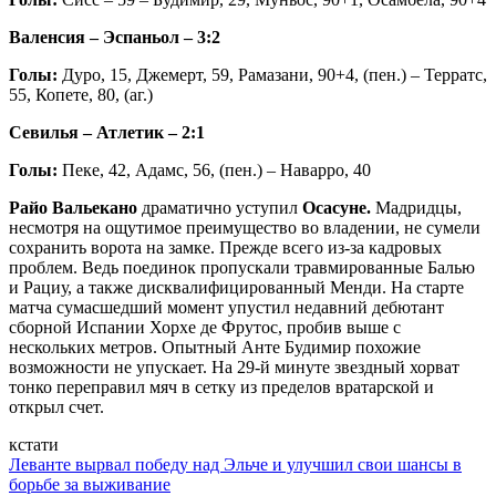
Валенсия – Эспаньол – 3:2
Голы:
Дуро, 15, Джемерт, 59, Рамазани, 90+4, (пен.) – Терратс,
55, Копете, 80, (аг.)
Севилья – Атлетик – 2:1
Голы:
Пеке, 42, Адамс, 56, (пен.) – Наварро, 40
Райо Вальекано
драматично уступил
Осасуне.
Мадридцы,
несмотря на ощутимое преимущество во владении, не сумели
сохранить ворота на замке. Прежде всего из-за кадровых
проблем. Ведь поединок пропускали травмированные Балью
и Рациу, а также дисквалифицированный Менди. На старте
матча сумасшедший момент упустил недавний дебютант
сборной Испании Хорхе де Фрутос, пробив выше с
нескольких метров. Опытный Анте Будимир похожие
возможности не упускает. На 29-й минуте звездный хорват
тонко переправил мяч в сетку из пределов вратарской и
открыл счет.
кстати
Леванте вырвал победу над Эльче и улучшил свои шансы в
борьбе за выживание