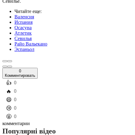
Севилье.
Читайте еще
:
Валенсия
Испания
Осасуна
Атлетик
Севилья
Райо Вальекано
Эспаньол
0
Комментировать
️👍
0
️🔥
0
️😄
0
️😢
0
️🤬
0
комментарии