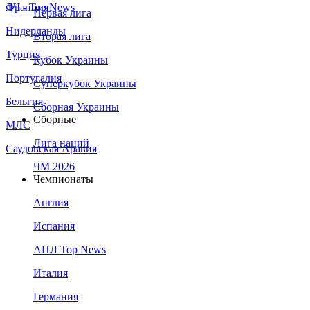
Франция
ЛЧ - Top News
Первая лига
Нидерланды
Вторая лига
Турция
Кубок Украины
Португалия
Суперкубок Украины
Бельгия
Сборная Украины
Сборные
МЛС
Лига наций
Саудовская Аравия
ЧМ 2026
Чемпионаты
Англия
Испания
АПЛ Top News
Италия
Германия