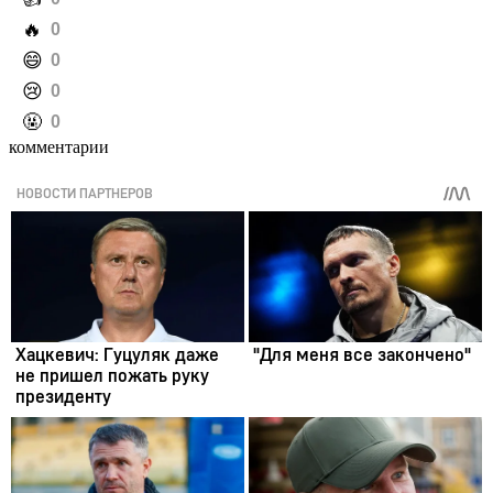
️🔥
0
️😄
0
️😢
0
️🤬
0
комментарии