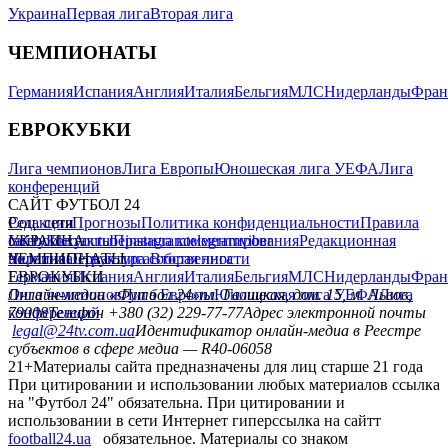
Украина
Первая лига
Вторая лига
ЧЕМПИОНАТЫ
Германия
Испания
Англия
Италия
Бельгия
МЛС
Нидерланды
Фран
ЕВРОКУБКИ
Лига чемпионов
Лига Европы
Юношеская лига УЕФА
Лига
конференций
САЙТ ФУТБОЛ 24
Редакция
Соц. сети
Прогнозы
Политика конфиденциальности
Правила
сайту
facebook
УКРАИНА
Контакты
x
youtube
Правила комментирования
instagram
telegram
viber
Редакционная
политика
Украина
ЧЕМПИОНАТЫ
Первая лига
Структура собственности
Вторая лига
Германия
ЕВРОКУБКИ
Испания
Англия
Италия
Бельгия
МЛС
Нидерланды
Фран
Лига чемпионов
Онлайн-медиа «Футбол 24»
Лига Европы
пл. Галицкая, дом. 15, м. Львов,
Юношеская лига УЕФА
Лига
конференций
79008
Телефон +380 (32) 229-77-77
Адрес электронной почты
legal@24tv.com.ua
Идентификатор онлайн-медиа в Реестре
субъектов в сфере медиа — R40-06058
21+
Материалы сайта предназначены для лиц старше 21 года
При цитировании и использовании любых материалов ссылка
на "Футбол 24" обязательна. При цитировании и
использовании в сети Интернет гиперссылка на сайтт
football24.ua
обязательное. Материалы со знаком