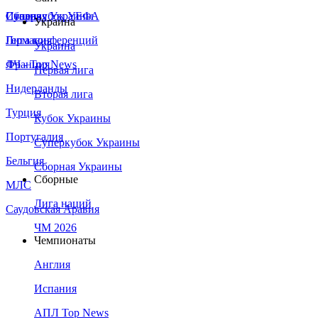
Сборная Украины
Италия
Суперкубок УЕФА
Украина
Германия
Лига конференций
Украина
Франция
ЛЧ - Top News
Первая лига
Нидерланды
Вторая лига
Турция
Кубок Украины
Португалия
Суперкубок Украины
Бельгия
Сборная Украины
Сборные
МЛС
Лига наций
Саудовская Аравия
ЧМ 2026
Чемпионаты
Англия
Испания
АПЛ Top News