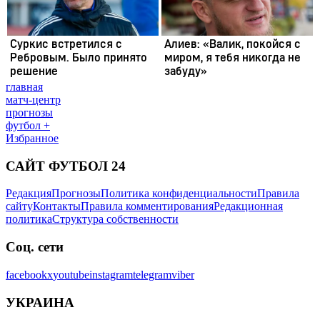
главная
матч-центр
прогнозы
футбол +
Избранное
САЙТ ФУТБОЛ 24
Редакция
Прогнозы
Политика конфиденциальности
Правила
сайту
Контакты
Правила комментирования
Редакционная
политика
Структура собственности
Соц. сети
facebook
x
youtube
instagram
telegram
viber
УКРАИНА