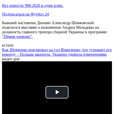
Все новости ЧМ-2026 в один клик.
Подписаться на Футбол 24
Бывший наставник Динамо Александр Шовковский
поделился мыслями о назначении Андреа Мальдеры на
должность главного тренера сборной Украины в программе
"Пряма червона".
кстати
Как Шевченко реагировал на гол Ярмоленко, что угрожает его
рекорду – Польша закипела, Украина удивила изменениями
видео дня
Play
Video