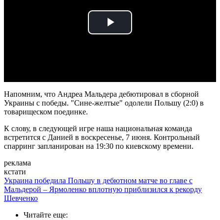
Play
Video
Напомним, что Андреа Мальдера дебютировал в сборной
Украины с победы. "Сине-желтые" одолели Польшу (2:0) в
товарищеском поединке.
К слову, в следующей игре наша национальная команда
встретится с Данией в воскресенье, 7 июня. Контрольный
спарринг запланирован на 19:30 по киевскому времени.
реклама
кстати
Украина победила Польшу в дебютном матче во главе с
Мальдерой – Ярмоленко вплотную приблизился к рекорду
Шевченко
Читайте еще
: