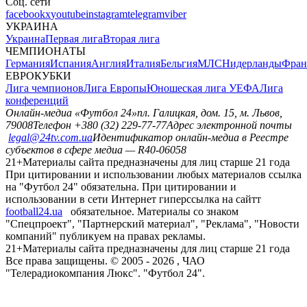
Соц. сети
facebook
x
youtube
instagram
telegram
viber
УКРАИНА
Украина
Первая лига
Вторая лига
ЧЕМПИОНАТЫ
Германия
Испания
Англия
Италия
Бельгия
МЛС
Нидерланды
Фран
ЕВРОКУБКИ
Лига чемпионов
Лига Европы
Юношеская лига УЕФА
Лига
конференций
Онлайн-медиа «Футбол 24»
пл. Галицкая, дом. 15, м. Львов,
79008
Телефон +380 (32) 229-77-77
Адрес электронной почты
legal@24tv.com.ua
Идентификатор онлайн-медиа в Реестре
субъектов в сфере медиа — R40-06058
21+
Материалы сайта предназначены для лиц старше 21 года
При цитировании и использовании любых материалов ссылка
на "Футбол 24" обязательна. При цитировании и
использовании в сети Интернет гиперссылка на сайтт
football24.ua
обязательное. Материалы со знаком
"Спецпроект", "Партнерский материал", "Реклама", "Новости
компаний" публикуем на правах рекламы.
21+
Материалы сайта предназначены для лиц старше 21 года
Все права защищены. © 2005 -
2026
, ЧАО
"Телерадиокомпания Люкс". "Футбол 24".