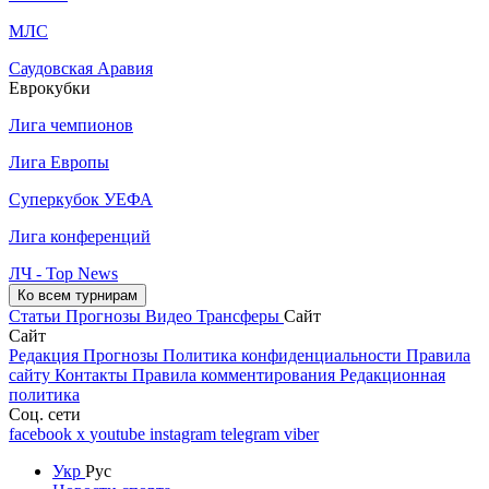
МЛС
Саудовская Аравия
Еврокубки
Лига чемпионов
Лига Европы
Суперкубок УЕФА
Лига конференций
ЛЧ - Top News
Ко всем турнирам
Статьи
Прогнозы
Видео
Трансферы
Сайт
Сайт
Редакция
Прогнозы
Политика конфиденциальности
Правила
сайту
Контакты
Правила комментирования
Редакционная
политика
Соц. сети
facebook
x
youtube
instagram
telegram
viber
Укр
Рус