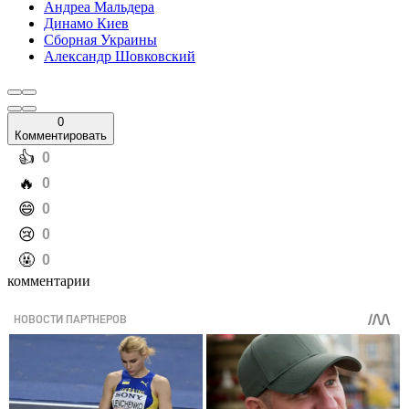
Андреа Мальдера
Динамо Киев
Сборная Украины
Александр Шовковский
0
Комментировать
️👍
0
️🔥
0
️😄
0
️😢
0
️🤬
0
комментарии