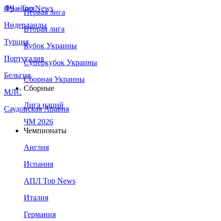
Франция
ЛЧ - Top News
Первая лига
Нидерланды
Вторая лига
Турция
Кубок Украины
Португалия
Суперкубок Украины
Бельгия
Сборная Украины
Сборные
МЛС
Лига наций
Саудовская Аравия
ЧМ 2026
Чемпионаты
Англия
Испания
АПЛ Top News
Италия
Германия