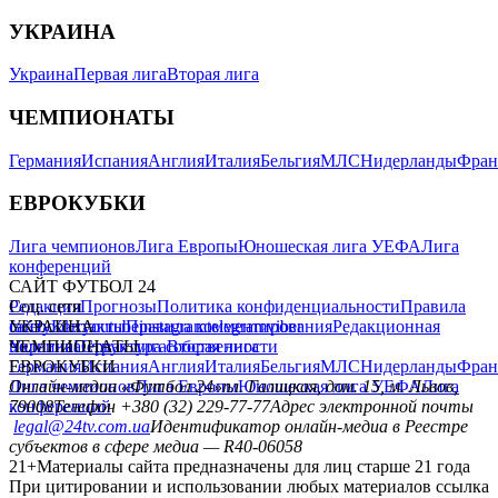
УКРАИНА
Украина
Первая лига
Вторая лига
ЧЕМПИОНАТЫ
Германия
Испания
Англия
Италия
Бельгия
МЛС
Нидерланды
Фран
ЕВРОКУБКИ
Лига чемпионов
Лига Европы
Юношеская лига УЕФА
Лига
конференций
САЙТ ФУТБОЛ 24
Редакция
Соц. сети
Прогнозы
Политика конфиденциальности
Правила
сайту
facebook
УКРАИНА
Контакты
x
youtube
Правила комментирования
instagram
telegram
viber
Редакционная
политика
Украина
ЧЕМПИОНАТЫ
Первая лига
Структура собственности
Вторая лига
Германия
ЕВРОКУБКИ
Испания
Англия
Италия
Бельгия
МЛС
Нидерланды
Фран
Лига чемпионов
Онлайн-медиа «Футбол 24»
Лига Европы
пл. Галицкая, дом. 15, м. Львов,
Юношеская лига УЕФА
Лига
конференций
79008
Телефон +380 (32) 229-77-77
Адрес электронной почты
legal@24tv.com.ua
Идентификатор онлайн-медиа в Реестре
субъектов в сфере медиа — R40-06058
21+
Материалы сайта предназначены для лиц старше 21 года
При цитировании и использовании любых материалов ссылка