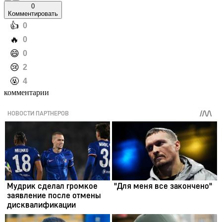
0
Комментировать
️👍
0
️🔥
0
️😄
0
️😢
2
️🤬
4
комментарии