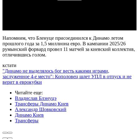
Video
Напомним, что Бленуце присоединился к Динамо летом
прошлого года за 1,5 миллиона евро. В кампании 2025/26
румынский форвард провел 11 матчей за киевский коллектив,
отличившись голом.
кстати
"Динамо не выделялось бог весть какими играми,
заслуженное 4-е место": Кополовец шлет УПЛ в отпуск и не
верит в еврокубки
Читайте еще
:
Владислав Блэнуцэ
Трансферы Динамо Киев
Александр Шовковский
Динамо Киев
Трансферы