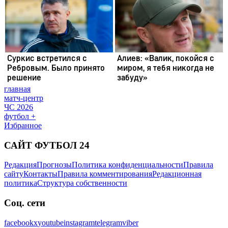
главная
матч-центр
ЧС 2026
футбол +
Избранное
САЙТ ФУТБОЛ 24
Редакция
Прогнозы
Политика конфиденциальности
Правила
сайту
Контакты
Правила комментирования
Редакционная
политика
Структура собственности
Соц. сети
facebook
x
youtube
instagram
telegram
viber