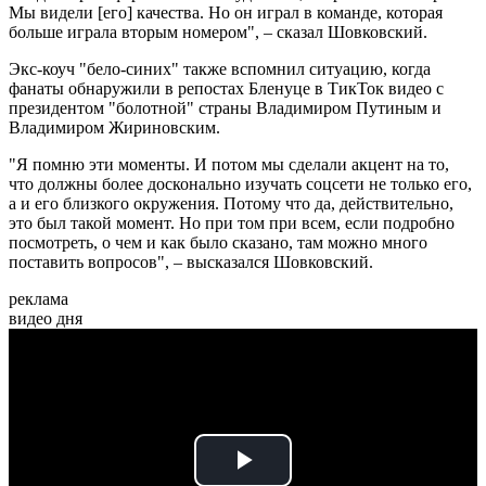
Мы видели [его] качества. Но он играл в команде, которая
больше играла вторым номером", – сказал Шовковский.
Экс-коуч "бело-синих" также вспомнил ситуацию, когда
фанаты обнаружили в репостах Бленуце в ТикТок видео с
президентом "болотной" страны Владимиром Путиным и
Владимиром Жириновским.
"Я помню эти моменты. И потом мы сделали акцент на то,
что должны более досконально изучать соцсети не только его,
а и его близкого окружения. Потому что да, действительно,
это был такой момент. Но при том при всем, если подробно
посмотреть, о чем и как было сказано, там можно много
поставить вопросов", – высказался Шовковский.
реклама
видео дня
Play