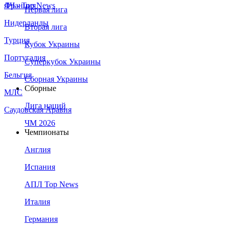
Франция
ЛЧ - Top News
Первая лига
Нидерланды
Вторая лига
Турция
Кубок Украины
Португалия
Суперкубок Украины
Бельгия
Сборная Украины
Сборные
МЛС
Лига наций
Саудовская Аравия
ЧМ 2026
Чемпионаты
Англия
Испания
АПЛ Top News
Италия
Германия