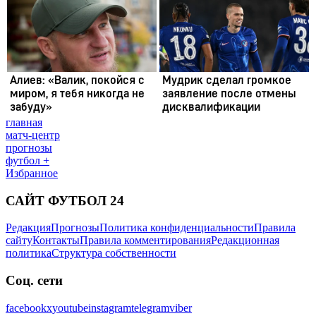
главная
матч-центр
прогнозы
футбол +
Избранное
САЙТ ФУТБОЛ 24
Редакция
Прогнозы
Политика конфиденциальности
Правила
сайту
Контакты
Правила комментирования
Редакционная
политика
Структура собственности
Соц. сети
facebook
x
youtube
instagram
telegram
viber