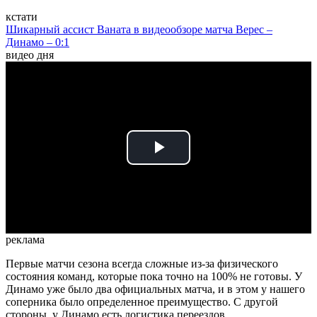
кстати
Шикарный ассист Ваната в видеообзоре матча Верес –
Динамо – 0:1
видео дня
Play
Video
реклама
Первые матчи сезона всегда сложные из-за физического
состояния команд, которые пока точно на 100% не готовы. У
Динамо уже было два официальных матча, и в этом у нашего
соперника было определенное преимущество. С другой
стороны, у Динамо есть логистика переездов.