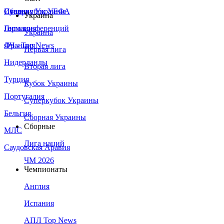
Сборная Украины
Италия
Суперкубок УЕФА
Украина
Германия
Лига конференций
Украина
Франция
ЛЧ - Top News
Первая лига
Нидерланды
Вторая лига
Турция
Кубок Украины
Португалия
Суперкубок Украины
Бельгия
Сборная Украины
Сборные
МЛС
Лига наций
Саудовская Аравия
ЧМ 2026
Чемпионаты
Англия
Испания
АПЛ Top News