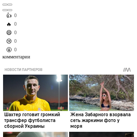
️👍
0
️🔥
0
️😄
0
️😢
0
️🤬
0
комментарии