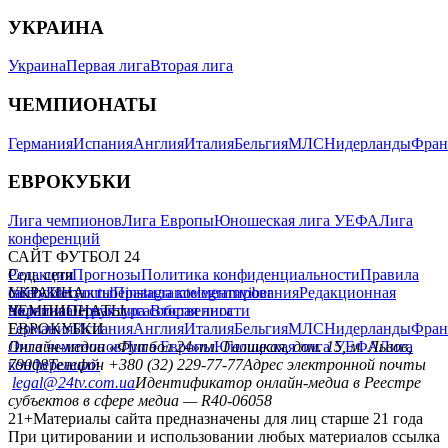
УКРАИНА
Украина
Первая лига
Вторая лига
ЧЕМПИОНАТЫ
Германия
Испания
Англия
Италия
Бельгия
МЛС
Нидерланды
Фран
ЕВРОКУБКИ
Лига чемпионов
Лига Европы
Юношеская лига УЕФА
Лига
конференций
САЙТ ФУТБОЛ 24
Редакция
Соц. сети
Прогнозы
Политика конфиденциальности
Правила
сайту
facebook
УКРАИНА
Контакты
x
youtube
Правила комментирования
instagram
telegram
viber
Редакционная
политика
Украина
ЧЕМПИОНАТЫ
Первая лига
Структура собственности
Вторая лига
Германия
ЕВРОКУБКИ
Испания
Англия
Италия
Бельгия
МЛС
Нидерланды
Фран
Лига чемпионов
Онлайн-медиа «Футбол 24»
Лига Европы
пл. Галицкая, дом. 15, м. Львов,
Юношеская лига УЕФА
Лига
конференций
79008
Телефон +380 (32) 229-77-77
Адрес электронной почты
legal@24tv.com.ua
Идентификатор онлайн-медиа в Реестре
субъектов в сфере медиа — R40-06058
21+
Материалы сайта предназначены для лиц старше 21 года
При цитировании и использовании любых материалов ссылка