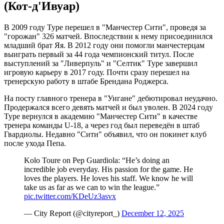
(Кот-д'Ивуар)
В 2009 году Туре перешел в "Манчестер Сити", проведя за
"горожан" 326 матчей. Впоследствии к нему присоединился
младший брат Яя. В 2012 году они помогли манчестерцам
выиграть первый за 44 года чемпионский титул. После
выступлений за "Ливерпуль" и "Селтик" Туре завершил
игровую карьеру в 2017 году. Почти сразу перешел на
тренерскую работу в штабе Брендана Роджерса.
На посту главного тренера в "Уигане" дебютировал неудачно.
Продержался всего девять матчей и был уволен. В 2024 году
Туре вернулся в академию "Манчестер Сити" в качестве
тренера команды U-18, а через год был переведён в штаб
Гвардиолы. Недавно "Сити" объявил, что он покинет клуб
после ухода Пепа.
Kolo Toure on Pep Guardiola: “He’s doing an
incredible job everyday. His passion for the game. He
loves the players. He loves his staff. We know he will
take us as far as we can to win the league.”
pic.twitter.com/KDeUz3asvx
— City Report (@cityreport_)
December 12, 2025