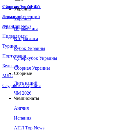
Сборная Украины
Италия
Суперкубок УЕФА
Украина
Германия
Лига конференций
Украина
Франция
ЛЧ - Top News
Первая лига
Нидерланды
Вторая лига
Турция
Кубок Украины
Португалия
Суперкубок Украины
Бельгия
Сборная Украины
Сборные
МЛС
Лига наций
Саудовская Аравия
ЧМ 2026
Чемпионаты
Англия
Испания
АПЛ Top News