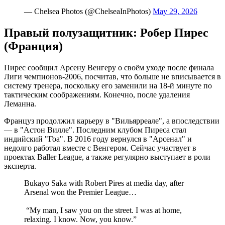
— Chelsea Photos (@ChelseaInPhotos)
May 29, 2026
Правый полузащитник: Робер Пирес
(Франция)
Пирес сообщил Арсену Венгеру о своём уходе после финала
Лиги чемпионов-2006, посчитав, что больше не вписывается в
систему тренера, поскольку его заменили на 18-й минуте по
тактическим соображениям. Конечно, после удаления
Леманна.
Француз продолжил карьеру в "Вильярреале", а впоследствии
— в "Астон Вилле". Последним клубом Пиреса стал
индийский "Гоа". В 2016 году вернулся в "Арсенал" и
недолго работал вместе с Венгером. Сейчас участвует в
проектах Baller League, а также регулярно выступает в роли
эксперта.
Bukayo Saka with Robert Pires at media day, after
Arsenal won the Premier League… ️
️ “My man, I saw you on the street. I was at home,
relaxing. I know. Now, you know.” ‍