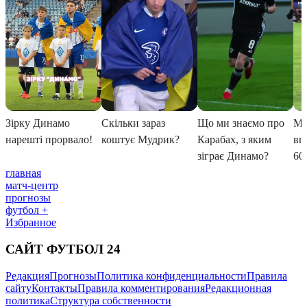
главная
матч-центр
прогнозы
футбол +
Избранное
САЙТ ФУТБОЛ 24
Редакция
Прогнозы
Политика конфиденциальности
Правила
сайту
Контакты
Правила комментирования
Редакционная
политика
Структура собственности