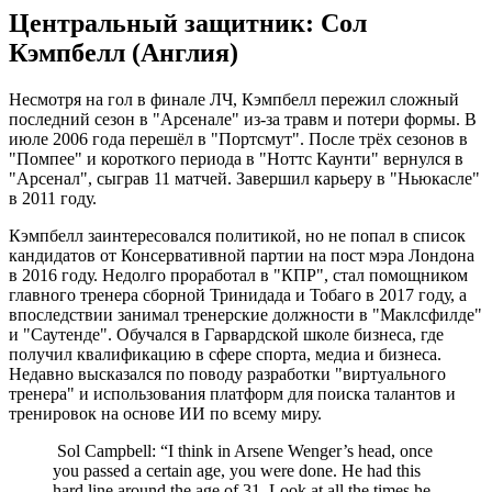
Центральный защитник: Сол
Кэмпбелл (Англия)
Несмотря на гол в финале ЛЧ, Кэмпбелл пережил сложный
последний сезон в "Арсенале" из-за травм и потери формы. В
июле 2006 года перешёл в "Портсмут". После трёх сезонов в
"Помпее" и короткого периода в "Ноттс Каунти" вернулся в
"Арсенал", сыграв 11 матчей. Завершил карьеру в "Ньюкасле"
в 2011 году.
Кэмпбелл заинтересовался политикой, но не попал в список
кандидатов от Консервативной партии на пост мэра Лондона
в 2016 году. Недолго проработал в "КПР", стал помощником
главного тренера сборной Тринидада и Тобаго в 2017 году, а
впоследствии занимал тренерские должности в "Маклсфилде"
и "Саутенде". Обучался в Гарвардской школе бизнеса, где
получил квалификацию в сфере спорта, медиа и бизнеса.
Недавно высказался по поводу разработки "виртуального
тренера" и использования платформ для поиска талантов и
тренировок на основе ИИ по всему миру.
️ Sol Campbell: “I think in Arsene Wenger’s head, once
you passed a certain age, you were done. He had this
hard line around the age of 31. Look at all the times he