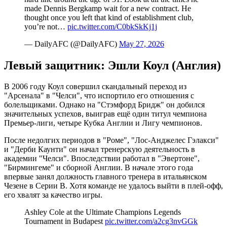
made Dennis Bergkamp wait for a new contract. He
thought once you left that kind of establishment club,
you’re not…
pic.twitter.com/C0bkSkKj1j
— DailyAFC (@DailyAFC)
May 27, 2026
Левый защитник: Эшли Коул (Англия)
В 2006 году Коул совершил скандальный переход из
"Арсенала" в "Челси", что испортило его отношения с
болельщиками. Однако на "Стэмфорд Бридж" он добился
значительных успехов, выиграв ещё один титул чемпиона
Премьер-лиги, четыре Кубка Англии и Лигу чемпионов.
После недолгих периодов в "Роме", "Лос-Анджелес Гэлакси"
и "Дерби Каунти" он начал тренерскую деятельность в
академии "Челси". Впоследствии работал в "Эвертоне",
"Бирмингеме" и сборной Англии. В начале этого года
впервые занял должность главного тренера в итальянском
Чезене в Серии B. Хотя команде не удалось выйти в плей-офф,
его хвалят за качество игры.
Ashley Cole at the Ultimate Champions Legends
Tournament in Budapest
pic.twitter.com/a2cg3nvGGk