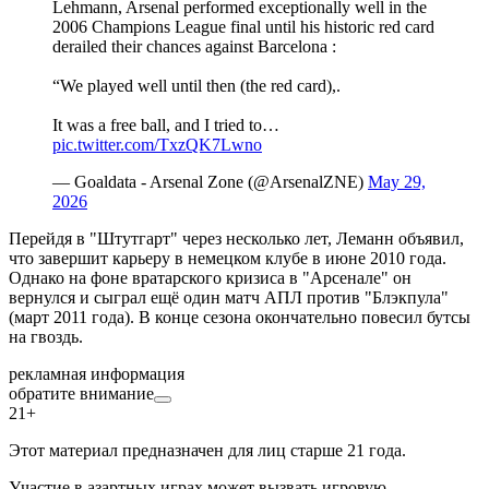
Lehmann, Arsenal performed exceptionally well in the
2006 Champions League final until his historic red card
derailed their chances against Barcelona :
“We played well until then (the red card),.
It was a free ball, and I tried to…
pic.twitter.com/TxzQK7Lwno
— Goaldata - Arsenal Zone (@ArsenalZNE)
May 29,
2026
Перейдя в "Штутгарт" через несколько лет, Леманн объявил,
что завершит карьеру в немецком клубе в июне 2010 года.
Однако на фоне вратарского кризиса в "Арсенале" он
вернулся и сыграл ещё один матч АПЛ против "Блэкпула"
(март 2011 года). В конце сезона окончательно повесил бутсы
на гвоздь.
рекламная информация
обратите внимание
21+
Этот материал предназначен для лиц старше 21 года.
Участие в азартных играх может вызвать игровую