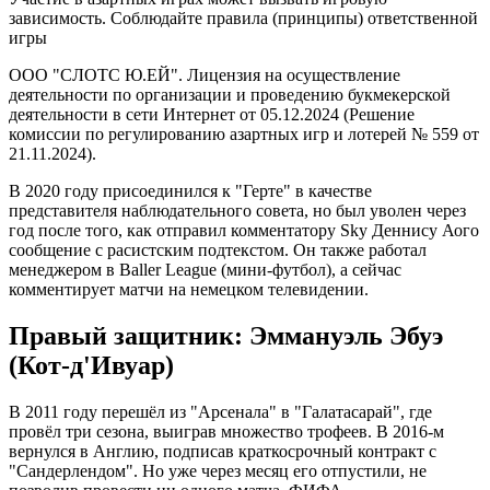
зависимость. Соблюдайте правила (принципы) ответственной
игры
ООО "СЛОТС Ю.ЕЙ". Лицензия на осуществление
деятельности по организации и проведению букмекерской
деятельности в сети Интернет от 05.12.2024 (Решение
комиссии по регулированию азартных игр и лотерей № 559 от
21.11.2024).
В 2020 году присоединился к "Герте" в качестве
представителя наблюдательного совета, но был уволен через
год после того, как отправил комментатору Sky Деннису Аого
сообщение с расистским подтекстом. Он также работал
менеджером в Baller League (мини-футбол), а сейчас
комментирует матчи на немецком телевидении.
Правый защитник: Эммануэль Эбуэ
(Кот-д'Ивуар)
В 2011 году перешёл из "Арсенала" в "Галатасарай", где
провёл три сезона, выиграв множество трофеев. В 2016-м
вернулся в Англию, подписав краткосрочный контракт с
"Сандерлендом". Но уже через месяц его отпустили, не