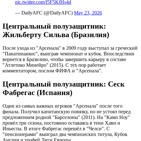
pic.twitter.com/f5F5KfHs4d
— DailyAFC (@DailyAFC)
May 23, 2026
Центральный полузащитник:
Жильберту Сильва (Бразилия)
После ухода из "Арсенала" в 2009 году выступал за греческий
"Панатинаикос", выиграв чемпионат и кубок. Впоследствии
вернется в Бразилию, чтобы завершить карьеру в составе
"Атлетико Минейро" (2015). С тех пор работает
комментатором, послом ФИФА и "Арсенала".
Центральный полузащитник: Сеск
Фабрегас (Испания)
Один из самых важных игроков "Арсенала" после того
финала. Получил капитанскую повязку, но не устоял перед
предложением родной "Барселоны" (2011). На "Камп Ноу"
провёл три сезона, постоянно оставаясь в тени Хави и
Иньесты. В итоге Фабрегас перешёл в "Челси". С
"пенсионерами" выиграл два чемпионских титула, Кубок
Англии и трофей Лиги Европы.