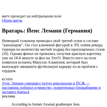
матч проходит на нейтральном поле
Обзор матча
Вратарь: Йенс Леманн (Германия)
Немецкий голкипер проводил свой третий сезон в составе
"канониров". Он стал ключевой фигурой в ЛЧ, побив рекорд
турнира по количеству матчей подряд без пропущенных голов
(10). Однако финал он провалил, получив красную карточку
уже на 18-й минуте за фол на Это'О. Вместо него на поле
появился испанец Мануэль Альмуния, который был
вынужден завершить футбольную карьеру из-за проблем с
сердцем.
кстати
Луис Энрике совершил тихую революцию в ПСЖ —
наставник поборол кумовство, пожертвовал ближайшими и
заставил бояться
реклама
According to former Arsenal goalkeeper Jens