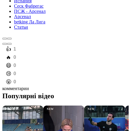
Испания
Сеск Фабрегас
ПСЖ - Арсенал
Арсенал
betking Ла Лига
Статьи
️👍
1
️🔥
0
️😄
0
️😢
0
️🤬
0
комментарии