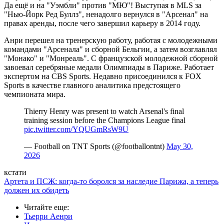
Да ещё и на "Уэмбли" против "МЮ"! Выступая в MLS за
"Нью-Йорк Ред Буллз", ненадолго вернулся в "Арсенал" на
правах аренды, после чего завершил карьеру в 2014 году.
Анри перешел на тренерскую работу, работая с молодежными
командами "Арсенала" и сборной Бельгии, а затем возглавлял
"Монако" и "Монреаль". С французской молодежной сборной
завоевал серебряные медали Олимпиады в Париже. Работает
экспертом на CBS Sports. Недавно присоединился к FOX
Sports в качестве главного аналитика предстоящего
чемпионата мира.
Thierry Henry was present to watch Arsenal's final
training session before the Champions League final ️
pic.twitter.com/YQUGmRsW9U
— Football on TNT Sports (@footballontnt)
May 30,
2026
кстати
Артета и ПСЖ: когда-то боролся за наследие Парижа, а теперь
должен их обидеть
Читайте еще
:
Тьерри Аенри