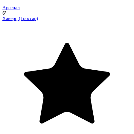
Арсенал
6’
Хаверц
(Троссар)