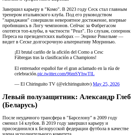
Завершил карьеру в "Комо". В 2023 году Сеск стал главным
тренером итальянского клуба. Под его руководством
"лариджани" совершили невероятное достижение, впервые
пробившись в Лигу чемпионов. Сейчас за Фабрегасом
охотятся топ-клубы, в частности "Реал". По слухам, соперник
Переса на президентских выборах — Энрике Рикельме —
видит в Сеске долгосрочную альтернативу Моуринью.
¡El brutal cariño de la afición del Como a Cesc
Fàbregas tras la clasificación a Champions!
El entrenador español fue el gran aclamado en la rúa de
celebración.
pic.twitter.com/96mSYhwTlL
— El Chiringuito TV (@elchiringuitotv)
May 25, 2026
Левый полузащитник: Александр Глеб
(Беларусь)
После неудачного трансфера в "Барселону" в 2009 году
сменил 14 клубов. В 2019 году завершил карьеру и
присоединился к Белорусской федерации футбола в качестве
члена исполнительного комитета.