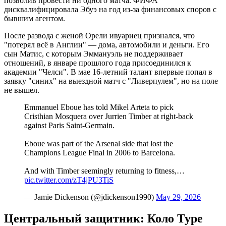
позволив провести ни одного матча. ФИФА
дисквалифицировала Эбуэ на год из-за финансовых споров с
бывшим агентом.
После развода с женой Орели ивуариец признался, что
"потерял всё в Англии" — дома, автомобили и деньги. Его
сын Матис, с которым Эммануэль не поддерживает
отношений, в январе прошлого года присоединился к
академии "Челси". В мае 16-летний талант впервые попал в
заявку "синих" на выездной матч с "Ливерпулем", но на поле
не вышел.
Emmanuel Eboue has told Mikel Arteta to pick
Cristhian Mosquera over Jurrien Timber at right-back
against Paris Saint-Germain.
Eboue was part of the Arsenal side that lost the
Champions League Final in 2006 to Barcelona.
And with Timber seemingly returning to fitness,…
pic.twitter.com/zT4jPU3TiS
— Jamie Dickenson (@jdickenson1990)
May 29, 2026
Центральный защитник: Коло Туре