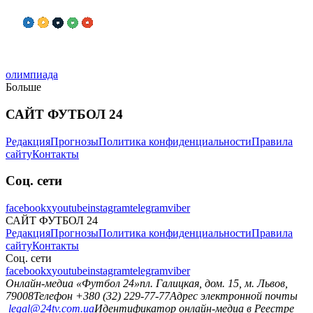
олимпиада
Больше
САЙТ ФУТБОЛ 24
Редакция
Прогнозы
Политика конфиденциальности
Правила
сайту
Контакты
Соц. сети
facebook
x
youtube
instagram
telegram
viber
САЙТ ФУТБОЛ 24
Редакция
Прогнозы
Политика конфиденциальности
Правила
сайту
Контакты
Соц. сети
facebook
x
youtube
instagram
telegram
viber
Онлайн-медиа «Футбол 24»
пл. Галицкая, дом. 15, м. Львов,
79008
Телефон +380 (32) 229-77-77
Адрес электронной почты
legal@24tv.com.ua
Идентификатор онлайн-медиа в Реестре