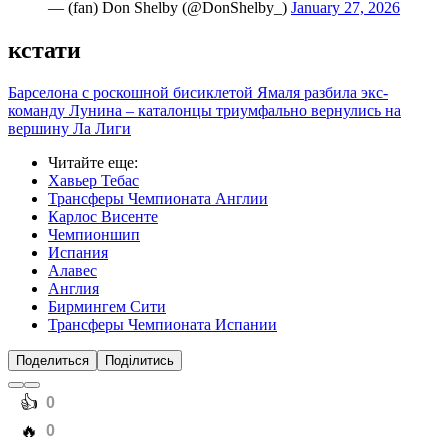
— (fan) Don Shelby (@DonShelby_)
January 27, 2026
кстати
Барселона с роскошной бисиклетой Ямаля разбила экс-
команду Лунина – каталонцы триумфально вернулись на
вершину Ла Лиги
Читайте еще
:
Хавьер Тебас
Трансферы Чемпионата Англии
Карлос Висенте
Чемпионшип
Испания
Алавес
Англия
Бирмингем Сити
Трансферы Чемпионата Испании
Поделиться
Поділитись
️👍
0
️🔥
0