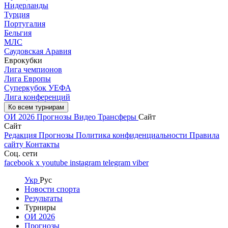
Нидерланды
Турция
Португалия
Бельгия
МЛС
Саудовская Аравия
Еврокубки
Лига чемпионов
Лига Европы
Суперкубок УЕФА
Лига конференций
Ко всем турнирам
ОИ 2026
Прогнозы
Видео
Трансферы
Сайт
Сайт
Редакция
Прогнозы
Политика конфиденциальности
Правила
сайту
Контакты
Соц. сети
facebook
x
youtube
instagram
telegram
viber
Укр
Рус
Новости спорта
Результаты
Турниры
ОИ 2026
Прогнозы