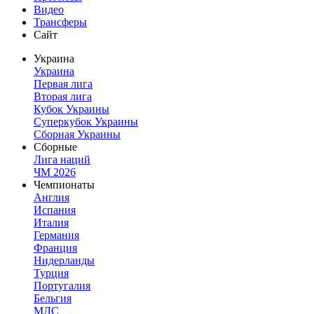
Видео
Трансферы
Сайт
Украина
Украина
Первая лига
Вторая лига
Кубок Украины
Суперкубок Украины
Сборная Украины
Сборные
Лига наций
ЧМ 2026
Чемпионаты
Англия
Испания
Италия
Германия
Франция
Нидерланды
Турция
Португалия
Бельгия
МЛС