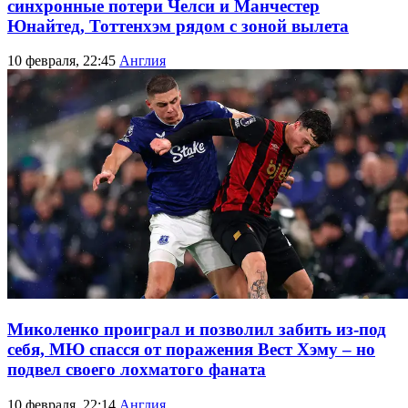
синхронные потери Челси и Манчестер
Юнайтед, Тоттенхэм рядом с зоной вылета
10 февраля, 22:45
Англия
Миколенко проиграл и позволил забить из-под
себя, МЮ спасся от поражения Вест Хэму – но
подвел своего лохматого фаната
10 февраля, 22:14
Англия