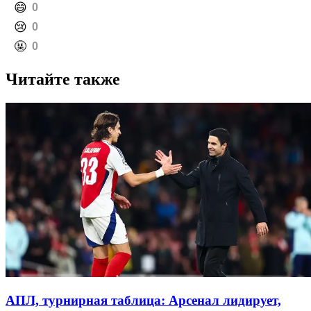
️😄
0
️😢
0
️🤬
0
Читайте также
АПЛ, турнирная таблица: Арсенал лидирует,