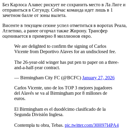
Без Карлоса Алавес рискует не сохранить место в Ла Лиге и
отправиться в Сегунду. Сейчас команда идет лишь в 1
зачетном балле от зоны вылета.
Висенте в текущем сезоне успел отметиться в воротах Реала,
Атлетико, а ранее огорчал также Жирону. Трансфер
оценивается в примерно 8 миллионов евро.
We are delighted to confirm the signing of Carlos
Vicente from Deportivo Alaves for an undisclosed fee. ️
The 26-year-old winger has put pen to paper on a three-
and-a-half-year contract.
— Birmingham City FC (@BCFC)
January 27, 2026
Carlos Vicente, uno de los TOP 3 mejores jugadores
del Alavés se va al Birmingham por 8 millones de
euros.
El Birmingham es el duodécimo clasificado de la
Segunda División Inglesa.
Contempla tu obra, Tebas.
pic.twitter.com/30H97I4PA4