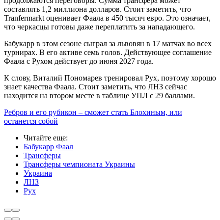
продолжаются переговоры. Сумма трансфера может
составлять 1,2 миллиона долларов. Стоит заметить, что
Tranfermarkt оценивает Фаала в 450 тысяч евро. Это означает,
что черкасцы готовы даже переплатить за нападающего.
Бабукарр в этом сезоне сыграл за львовян в 17 матчах во всех
турнирах. В его активе семь голов. Действующее соглашение
Фаала с Рухом действует до июня 2027 года.
К слову, Виталий Пономарев тренировал Рух, поэтому хорошо
знает качества Фаала. Стоит заметить, что ЛНЗ сейчас
находится на втором месте в таблице УПЛ с 29 баллами.
Ребров и его рубикон – сможет стать Блохиным, или
останется собой
Читайте еще
:
Бабукарр Фаал
Трансферы
Трансферы чемпионата Украины
Украина
ЛНЗ
Рух