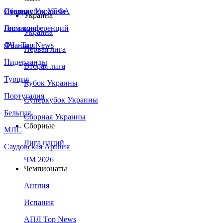
Сборная Украины
Италия
Суперкубок УЕФА
Украина
Германия
Лига конференций
Украина
Франция
ЛЧ - Top News
Первая лига
Нидерланды
Вторая лига
Турция
Кубок Украины
Португалия
Суперкубок Украины
Бельгия
Сборная Украины
Сборные
МЛС
Лига наций
Саудовская Аравия
ЧМ 2026
Чемпионаты
Англия
Испания
АПЛ Top News