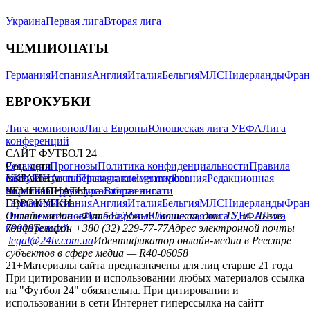
Украина
Первая лига
Вторая лига
ЧЕМПИОНАТЫ
Германия
Испания
Англия
Италия
Бельгия
МЛС
Нидерланды
Фран
ЕВРОКУБКИ
Лига чемпионов
Лига Европы
Юношеская лига УЕФА
Лига
конференций
САЙТ ФУТБОЛ 24
Редакция
Соц. сети
Прогнозы
Политика конфиденциальности
Правила
сайту
facebook
УКРАИНА
Контакты
x
youtube
Правила комментирования
instagram
telegram
viber
Редакционная
политика
Украина
ЧЕМПИОНАТЫ
Первая лига
Структура собственности
Вторая лига
Германия
ЕВРОКУБКИ
Испания
Англия
Италия
Бельгия
МЛС
Нидерланды
Фран
Лига чемпионов
Онлайн-медиа «Футбол 24»
Лига Европы
пл. Галицкая, дом. 15, м. Львов,
Юношеская лига УЕФА
Лига
конференций
79008
Телефон +380 (32) 229-77-77
Адрес электронной почты
legal@24tv.com.ua
Идентификатор онлайн-медиа в Реестре
субъектов в сфере медиа — R40-06058
21+
Материалы сайта предназначены для лиц старше 21 года
При цитировании и использовании любых материалов ссылка
на "Футбол 24" обязательна. При цитировании и
использовании в сети Интернет гиперссылка на сайтт