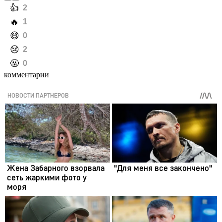
️👍
2
️🔥
1
️😄
0
️😢
2
️🤬
0
комментарии