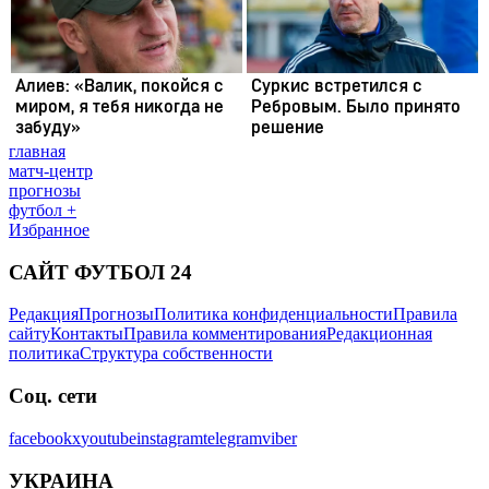
главная
матч-центр
прогнозы
футбол +
Избранное
САЙТ ФУТБОЛ 24
Редакция
Прогнозы
Политика конфиденциальности
Правила
сайту
Контакты
Правила комментирования
Редакционная
политика
Структура собственности
Соц. сети
facebook
x
youtube
instagram
telegram
viber
УКРАИНА