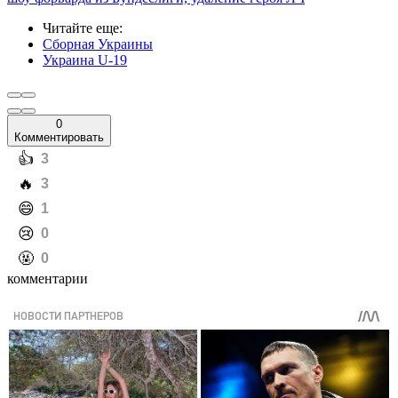
Читайте еще
:
Сборная Украины
Украина U-19
0
Комментировать
️👍
3
️🔥
3
️😄
1
️😢
0
️🤬
0
комментарии