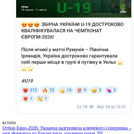
кстати
Отбор Евро-2026: Украина разгромила ключевого соперника –
шоу форварда из Бундеслиги, удаление героя ЛЧ