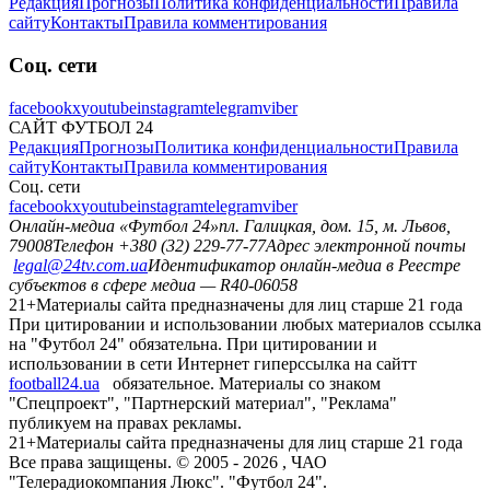
Редакция
Прогнозы
Политика конфиденциальности
Правила
сайту
Контакты
Правила комментирования
Соц. сети
facebook
x
youtube
instagram
telegram
viber
САЙТ ФУТБОЛ 24
Редакция
Прогнозы
Политика конфиденциальности
Правила
сайту
Контакты
Правила комментирования
Соц. сети
facebook
x
youtube
instagram
telegram
viber
Онлайн-медиа «Футбол 24»
пл. Галицкая, дом. 15, м. Львов,
79008
Телефон +380 (32) 229-77-77
Адрес электронной почты
legal@24tv.com.ua
Идентификатор онлайн-медиа в Реестре
субъектов в сфере медиа — R40-06058
21+
Материалы сайта предназначены для лиц старше 21 года
При цитировании и использовании любых материалов ссылка
на "Футбол 24" обязательна. При цитировании и
использовании в сети Интернет гиперссылка на сайтт
football24.ua
обязательное. Материалы со знаком
"Спецпроект", "Партнерский материал", "Реклама"
публикуем на правах рекламы.
21+
Материалы сайта предназначены для лиц старше 21 года
Все права защищены. © 2005 -
2026
, ЧАО
"Телерадиокомпания Люкс". "Футбол 24".