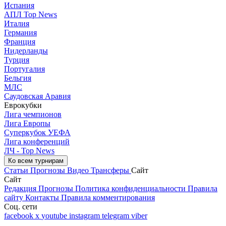
Испания
АПЛ Top News
Италия
Германия
Франция
Нидерланды
Турция
Португалия
Бельгия
МЛС
Саудовская Аравия
Еврокубки
Лига чемпионов
Лига Европы
Суперкубок УЕФА
Лига конференций
ЛЧ - Top News
Ко всем турнирам
Статьи
Прогнозы
Видео
Трансферы
Сайт
Сайт
Редакция
Прогнозы
Политика конфиденциальности
Правила
сайту
Контакты
Правила комментирования
Соц. сети
facebook
x
youtube
instagram
telegram
viber