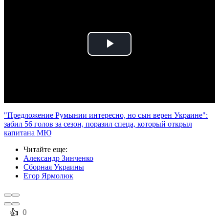
Play
Video
"Предложение Румынии интересно, но сын верен Украине":
забил 56 голов за сезон, поразил спеца, который открыл
капитана МЮ
Читайте еще
:
Александр Зинченко
Сборная Украины
Егор Ярмолюк
️👍
0