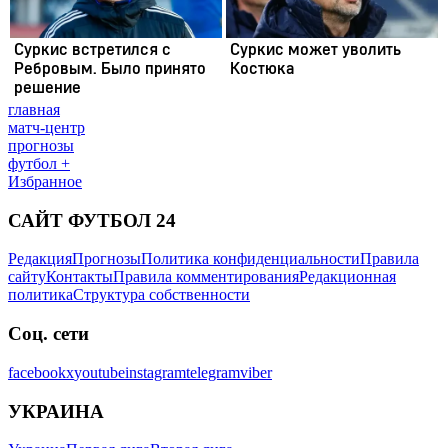
главная
матч-центр
прогнозы
футбол +
Избранное
САЙТ ФУТБОЛ 24
Редакция
Прогнозы
Политика конфиденциальности
Правила
сайту
Контакты
Правила комментирования
Редакционная
политика
Структура собственности
Соц. сети
facebook
x
youtube
instagram
telegram
viber
УКРАИНА