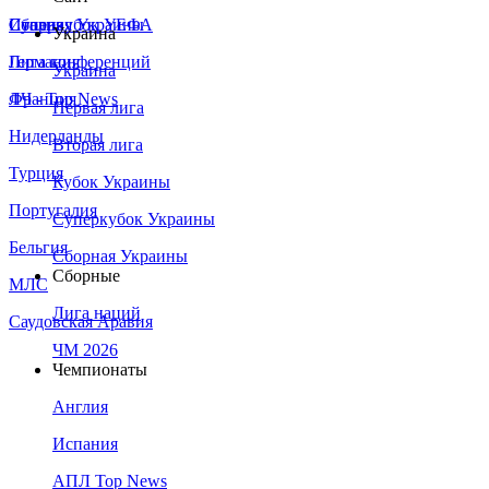
Сборная Украины
Италия
Суперкубок УЕФА
Украина
Германия
Лига конференций
Украина
Франция
ЛЧ - Top News
Первая лига
Нидерланды
Вторая лига
Турция
Кубок Украины
Португалия
Суперкубок Украины
Бельгия
Сборная Украины
Сборные
МЛС
Лига наций
Саудовская Аравия
ЧМ 2026
Чемпионаты
Англия
Испания
АПЛ Top News