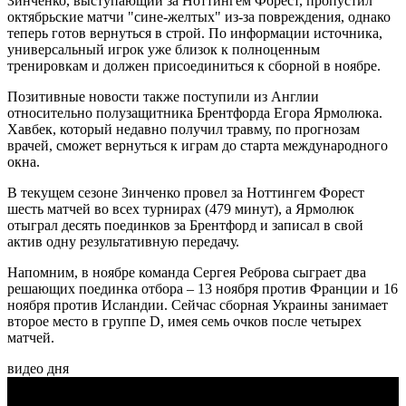
Зинченко, выступающий за Ноттингем Форест, пропустил
октябрьские матчи "сине-желтых" из-за повреждения, однако
теперь готов вернуться в строй. По информации источника,
универсальный игрок уже близок к полноценным
тренировкам и должен присоединиться к сборной в ноябре.
Позитивные новости также поступили из Англии
относительно полузащитника Брентфорда Егора Ярмолюка.
Хавбек, который недавно получил травму, по прогнозам
врачей, сможет вернуться к играм до старта международного
окна.
В текущем сезоне Зинченко провел за Ноттингем Форест
шесть матчей во всех турнирах (479 минут), а Ярмолюк
отыграл десять поединков за Брентфорд и записал в свой
актив одну результативную передачу.
Напомним, в ноябре команда Сергея Реброва сыграет два
решающих поединка отбора – 13 ноября против Франции и 16
ноября против Исландии. Сейчас сборная Украины занимает
второе место в группе D, имея семь очков после четырех
матчей.
видео дня