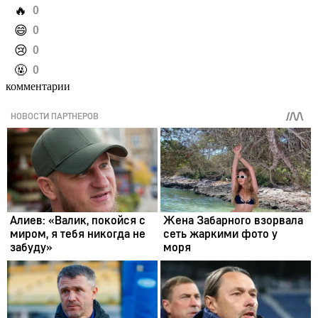
️🔥
0
️😄
0
️😢
0
️🤬
0
комментарии