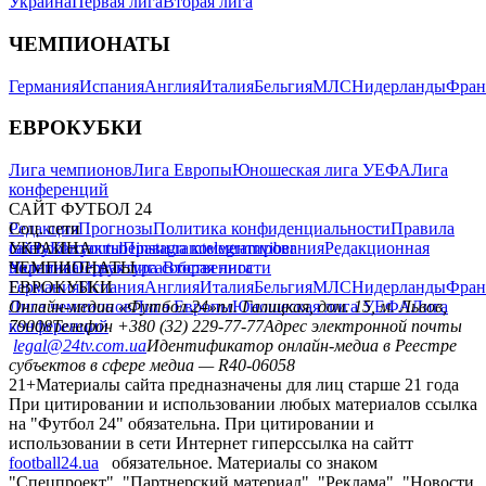
Украина
Первая лига
Вторая лига
ЧЕМПИОНАТЫ
Германия
Испания
Англия
Италия
Бельгия
МЛС
Нидерланды
Фран
ЕВРОКУБКИ
Лига чемпионов
Лига Европы
Юношеская лига УЕФА
Лига
конференций
САЙТ ФУТБОЛ 24
Редакция
Соц. сети
Прогнозы
Политика конфиденциальности
Правила
сайту
facebook
УКРАИНА
Контакты
x
youtube
Правила комментирования
instagram
telegram
viber
Редакционная
политика
Украина
ЧЕМПИОНАТЫ
Первая лига
Структура собственности
Вторая лига
Германия
ЕВРОКУБКИ
Испания
Англия
Италия
Бельгия
МЛС
Нидерланды
Фран
Лига чемпионов
Онлайн-медиа «Футбол 24»
Лига Европы
пл. Галицкая, дом. 15, м. Львов,
Юношеская лига УЕФА
Лига
конференций
79008
Телефон +380 (32) 229-77-77
Адрес электронной почты
legal@24tv.com.ua
Идентификатор онлайн-медиа в Реестре
субъектов в сфере медиа — R40-06058
21+
Материалы сайта предназначены для лиц старше 21 года
При цитировании и использовании любых материалов ссылка
на "Футбол 24" обязательна. При цитировании и
использовании в сети Интернет гиперссылка на сайтт
football24.ua
обязательное. Материалы со знаком
"Спецпроект", "Партнерский материал", "Реклама", "Новости