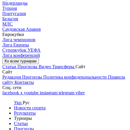
Нидерланды
Турция
Португалия
Бельгия
МЛС
Саудовская Аравия
Еврокубки
Лига чемпионов
Лига Европы
Суперкубок УЕФА
Лига конференций
Ко всем турнирам
Статьи
Прогнозы
Видео
Трансферы
Сайт
Сайт
Редакция
Прогнозы
Политика конфиденциальности
Правила
сайту
Контакты
Соц. сети
facebook
x
youtube
instagram
telegram
viber
Укр
Рус
Новости спорта
Результаты
Турниры
Статьи
Прогнозы