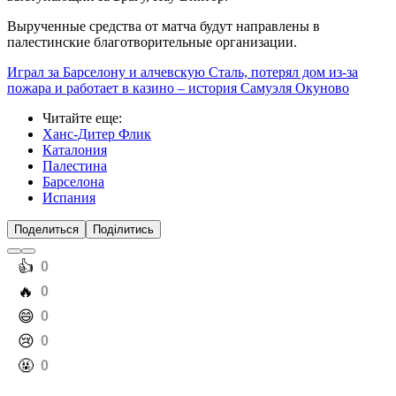
Вырученные средства от матча будут направлены в
палестинские благотворительные организации.
Играл за Барселону и алчевскую Сталь, потерял дом из-за
пожара и работает в казино – история Самуэля Окуново
Читайте еще
:
Ханс-Дитер Флик
Каталония
Палестина
Барселона
Испания
Поделиться
Поділитись
️👍
0
️🔥
0
️😄
0
️😢
0
️🤬
0