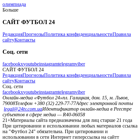
олимпиада
Больше
САЙТ ФУТБОЛ 24
Редакция
Прогнозы
Политика конфиденциальности
Правила
сайту
Контакты
Соц. сети
facebook
x
youtube
instagram
telegram
viber
САЙТ ФУТБОЛ 24
Редакция
Прогнозы
Политика конфиденциальности
Правила
сайту
Контакты
Соц. сети
facebook
x
youtube
instagram
telegram
viber
Онлайн-медиа «Футбол 24»
пл. Галицкая, дом. 15, м. Львов,
79008
Телефон +380 (32) 229-77-77
Адрес электронной почты
legal@24tv.com.ua
Идентификатор онлайн-медиа в Реестре
субъектов в сфере медиа — R40-06058
21+
Материалы сайта предназначены для лиц старше 21 года
При цитировании и использовании любых материалов ссылка
на "Футбол 24" обязательна. При цитировании и
использовании в сети Интернет гиперссылка на сайтт