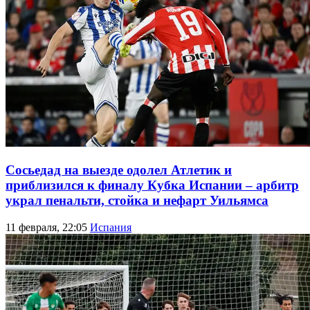
Сосьедад на выезде одолел Атлетик и
приблизился к финалу Кубка Испании – арбитр
украл пенальти, стойка и нефарт Уильямса
11 февраля, 22:05
Испания