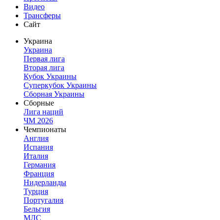
Видео
Трансферы
Сайт
Украина
Украина
Первая лига
Вторая лига
Кубок Украины
Суперкубок Украины
Сборная Украины
Сборные
Лига наций
ЧМ 2026
Чемпионаты
Англия
Испания
Италия
Германия
Франция
Нидерланды
Турция
Португалия
Бельгия
МЛС