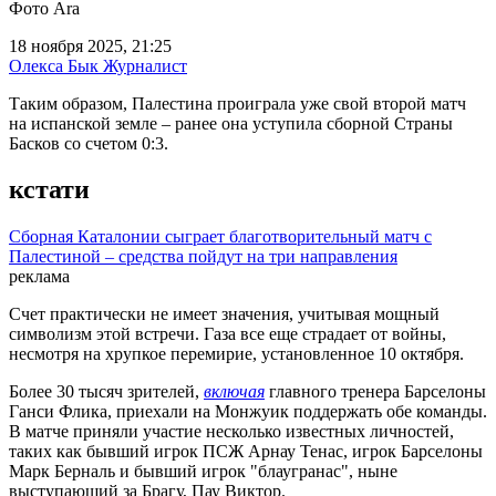
Фото Ara
18 ноября 2025, 21:25
Олекса Бык
Журналист
Таким образом, Палестина проиграла уже свой второй матч
на испанской земле – ранее она уступила сборной Страны
Басков со счетом 0:3.
кстати
Сборная Каталонии сыграет благотворительный матч с
Палестиной – средства пойдут на три направления
реклама
Счет практически не имеет значения, учитывая мощный
символизм этой встречи. Газа все еще страдает от войны,
несмотря на хрупкое перемирие, установленное 10 октября.
Более 30 тысяч зрителей,
включая
главного тренера Барселоны
Ганси Флика, приехали на Монжуик поддержать обе команды.
В матче приняли участие несколько известных личностей,
таких как бывший игрок ПСЖ Арнау Тенас, игрок Барселоны
Марк Берналь и бывший игрок "блаугранас", ныне
выступающий за Брагу, Пау Виктор.