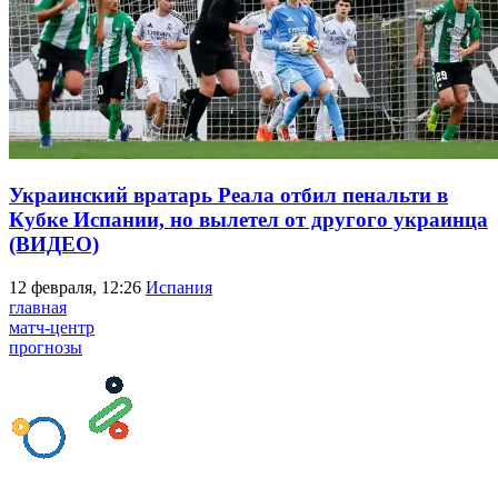
Украинский вратарь Реала отбил пенальти в
Кубке Испании, но вылетел от другого украинца
(ВИДЕО)
12 февраля, 12:26
Испания
главная
матч-центр
прогнозы