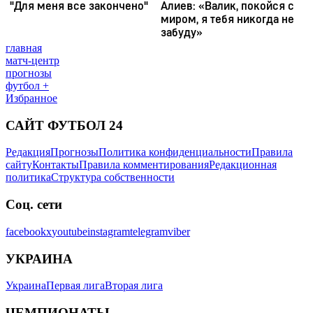
главная
матч-центр
прогнозы
футбол +
Избранное
САЙТ ФУТБОЛ 24
Редакция
Прогнозы
Политика конфиденциальности
Правила
сайту
Контакты
Правила комментирования
Редакционная
политика
Структура собственности
Соц. сети
facebook
x
youtube
instagram
telegram
viber
УКРАИНА
Украина
Первая лига
Вторая лига
ЧЕМПИОНАТЫ