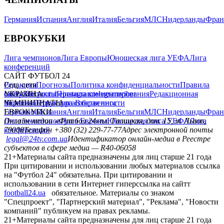
Германия
Испания
Англия
Италия
Бельгия
МЛС
Нидерланды
Фран
ЕВРОКУБКИ
Лига чемпионов
Лига Европы
Юношеская лига УЕФА
Лига
конференций
САЙТ ФУТБОЛ 24
Редакция
Соц. сети
Прогнозы
Политика конфиденциальности
Правила
сайту
facebook
УКРАИНА
Контакты
x
youtube
Правила комментирования
instagram
telegram
viber
Редакционная
политика
Украина
ЧЕМПИОНАТЫ
Первая лига
Структура собственности
Вторая лига
Германия
ЕВРОКУБКИ
Испания
Англия
Италия
Бельгия
МЛС
Нидерланды
Фран
Лига чемпионов
Онлайн-медиа «Футбол 24»
Лига Европы
пл. Галицкая, дом. 15, м. Львов,
Юношеская лига УЕФА
Лига
конференций
79008
Телефон +380 (32) 229-77-77
Адрес электронной почты
legal@24tv.com.ua
Идентификатор онлайн-медиа в Реестре
субъектов в сфере медиа — R40-06058
21+
Материалы сайта предназначены для лиц старше 21 года
При цитировании и использовании любых материалов ссылка
на "Футбол 24" обязательна. При цитировании и
использовании в сети Интернет гиперссылка на сайтт
football24.ua
обязательное. Материалы со знаком
"Спецпроект", "Партнерский материал", "Реклама", "Новости
компаний" публикуем на правах рекламы.
21+
Материалы сайта предназначены для лиц старше 21 года