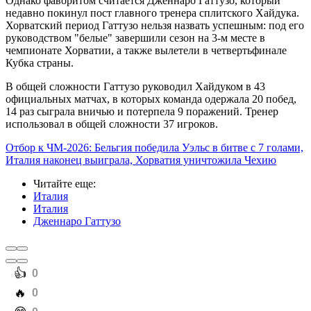
Однако фаворитом считается Дженнаро Гаттузо, который
недавно покинул пост главного тренера сплитского Хайдука.
Хорватский период Гаттузо нельзя назвать успешным: под его
руководством "белые" завершили сезон на 3-м месте в
чемпионате Хорватии, а также вылетели в четвертьфинале
Кубка страны.
В общей сложности Гаттузо руководил Хайдуком в 43
официальных матчах, в которых команда одержала 20 побед,
14 раз сыграла вничью и потерпела 9 поражений. Тренер
использовал в общей сложности 37 игроков.
Отбор к ЧМ-2026: Бельгия победила Уэльс в битве с 7 голами,
Италия наконец выиграла, Хорватия уничтожила Чехию
Читайте еще
:
Италия
Италия
Дженнаро Гаттузо
️👍
0
️🔥
0