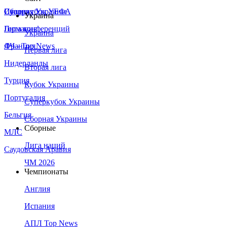
Сборная Украины
Италия
Суперкубок УЕФА
Украина
Германия
Лига конференций
Украина
Франция
ЛЧ - Top News
Первая лига
Нидерланды
Вторая лига
Турция
Кубок Украины
Португалия
Суперкубок Украины
Бельгия
Сборная Украины
Сборные
МЛС
Лига наций
Саудовская Аравия
ЧМ 2026
Чемпионаты
Англия
Испания
АПЛ Top News