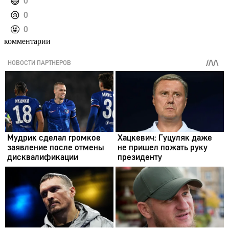
️😄
0
️😢
0
️🤬
0
комментарии