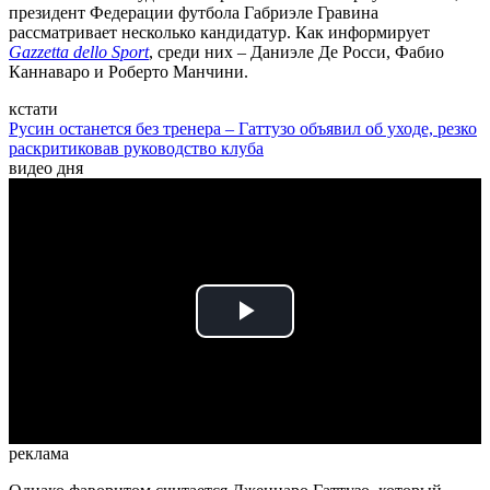
президент Федерации футбола Габриэле Гравина
рассматривает несколько кандидатур. Как информирует
Gazzetta dello Sport
, среди них – Даниэле Де Росси, Фабио
Каннаваро и Роберто Манчини.
кстати
Русин останется без тренера – Гаттузо объявил об уходе, резко
раскритиковав руководство клуба
видео дня
Play
Video
реклама