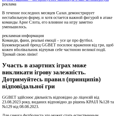
реклама
В течение последних месяцев Салах демонстрирует
нестабильную форму, и хотя остается важной фигурой в атаке
команды Арне Слота, его влияние на игру заметно
уменьшилось.
рекламная информация
Команди, фани, реальні емоції – усе це про футбол.
Букмекерський бренд GGBET посилює враження від гри, щоб
кожен вболівальник відчував себе частиною великої події.
Тримай свою лінію!
Участь в азартних іграх може
викликати ігрову залежність.
Дотримуйтесь правил (принципів)
відповідальної гри
GGBET здійснює діяльність відповідно до ліцензій від
23.08.2023 року, виданих відповідно до рішень КРАІЛ №128 та
№129 від 08.08.2023.
Для самого футболиста это может стать естественным