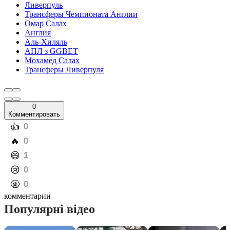
Ливерпуль
Трансферы Чемпионата Англии
Омар Салах
Англия
Аль-Хиляль
АПЛ з GGBET
Мохамед Салах
Трансферы Ливерпуля
0
Комментировать
️👍
0
️🔥
0
️😄
1
️😢
0
️🤬
0
комментарии