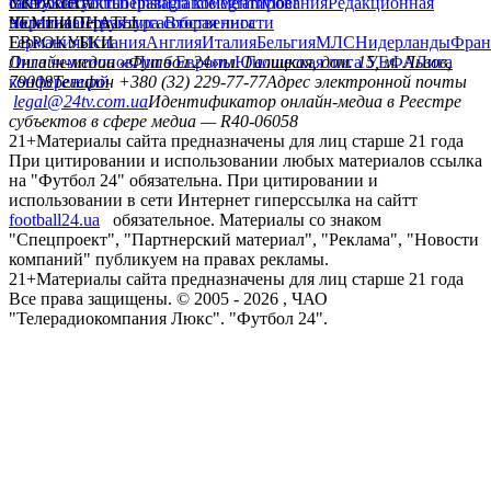
сайту
facebook
УКРАИНА
Контакты
x
youtube
Правила комментирования
instagram
telegram
viber
Редакционная
политика
Украина
ЧЕМПИОНАТЫ
Первая лига
Структура собственности
Вторая лига
Германия
ЕВРОКУБКИ
Испания
Англия
Италия
Бельгия
МЛС
Нидерланды
Фран
Лига чемпионов
Онлайн-медиа «Футбол 24»
Лига Европы
пл. Галицкая, дом. 15, м. Львов,
Юношеская лига УЕФА
Лига
конференций
79008
Телефон +380 (32) 229-77-77
Адрес электронной почты
legal@24tv.com.ua
Идентификатор онлайн-медиа в Реестре
субъектов в сфере медиа — R40-06058
21+
Материалы сайта предназначены для лиц старше 21 года
При цитировании и использовании любых материалов ссылка
на "Футбол 24" обязательна. При цитировании и
использовании в сети Интернет гиперссылка на сайтт
football24.ua
обязательное. Материалы со знаком
"Спецпроект", "Партнерский материал", "Реклама", "Новости
компаний" публикуем на правах рекламы.
21+
Материалы сайта предназначены для лиц старше 21 года
Все права защищены. © 2005 -
2026
, ЧАО
"Телерадиокомпания Люкс". "Футбол 24".