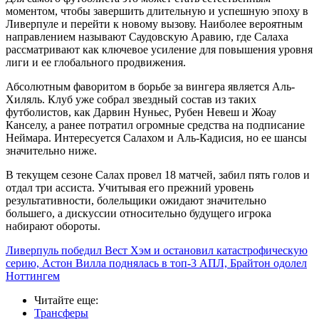
моментом, чтобы завершить длительную и успешную эпоху в
Ливерпуле и перейти к новому вызову. Наиболее вероятным
направлением называют Саудовскую Аравию, где Салаха
рассматривают как ключевое усиление для повышения уровня
лиги и ее глобального продвижения.
Абсолютным фаворитом в борьбе за вингера является Аль-
Хиляль. Клуб уже собрал звездный состав из таких
футболистов, как Дарвин Нуньес, Рубен Невеш и Жоау
Канселу, а ранее потратил огромные средства на подписание
Неймара. Интересуется Салахом и Аль-Кадисия, но ее шансы
значительно ниже.
В текущем сезоне Салах провел 18 матчей, забил пять голов и
отдал три ассиста. Учитывая его прежний уровень
результативности, болельщики ожидают значительно
большего, а дискуссии относительно будущего игрока
набирают обороты.
Ливерпуль победил Вест Хэм и остановил катастрофическую
серию, Астон Вилла поднялась в топ-3 АПЛ, Брайтон одолел
Ноттингем
Читайте еще
:
Трансферы