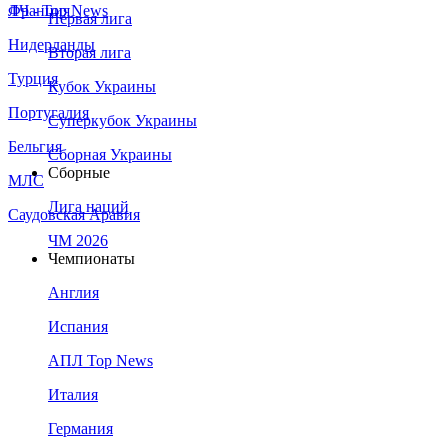
Франция
ЛЧ - Top News
Первая лига
Нидерланды
Вторая лига
Турция
Кубок Украины
Португалия
Суперкубок Украины
Бельгия
Сборная Украины
Сборные
МЛС
Лига наций
Саудовская Аравия
ЧМ 2026
Чемпионаты
Англия
Испания
АПЛ Top News
Италия
Германия