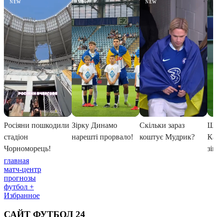
главная
матч-центр
прогнозы
футбол +
Избранное
САЙТ ФУТБОЛ 24