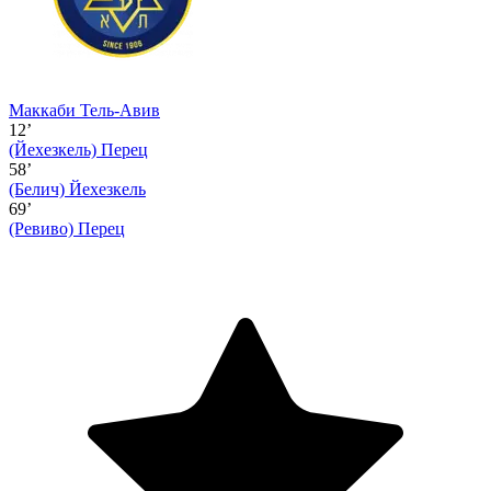
Маккаби Тель-Авив
12’
(Йехезкель)
Перец
58’
(Белич)
Йехезкель
69’
(Ревиво)
Перец