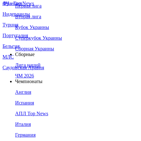
Франция
ЛЧ - Top News
Первая лига
Нидерланды
Вторая лига
Турция
Кубок Украины
Португалия
Суперкубок Украины
Бельгия
Сборная Украины
Сборные
МЛС
Лига наций
Саудовская Аравия
ЧМ 2026
Чемпионаты
Англия
Испания
АПЛ Top News
Италия
Германия