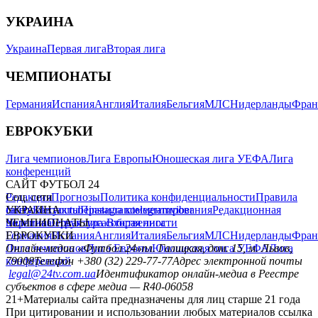
УКРАИНА
Украина
Первая лига
Вторая лига
ЧЕМПИОНАТЫ
Германия
Испания
Англия
Италия
Бельгия
МЛС
Нидерланды
Фран
ЕВРОКУБКИ
Лига чемпионов
Лига Европы
Юношеская лига УЕФА
Лига
конференций
САЙТ ФУТБОЛ 24
Редакция
Соц. сети
Прогнозы
Политика конфиденциальности
Правила
сайту
facebook
УКРАИНА
Контакты
x
youtube
Правила комментирования
instagram
telegram
viber
Редакционная
политика
Украина
ЧЕМПИОНАТЫ
Первая лига
Структура собственности
Вторая лига
Германия
ЕВРОКУБКИ
Испания
Англия
Италия
Бельгия
МЛС
Нидерланды
Фран
Лига чемпионов
Онлайн-медиа «Футбол 24»
Лига Европы
пл. Галицкая, дом. 15, м. Львов,
Юношеская лига УЕФА
Лига
конференций
79008
Телефон +380 (32) 229-77-77
Адрес электронной почты
legal@24tv.com.ua
Идентификатор онлайн-медиа в Реестре
субъектов в сфере медиа — R40-06058
21+
Материалы сайта предназначены для лиц старше 21 года
При цитировании и использовании любых материалов ссылка