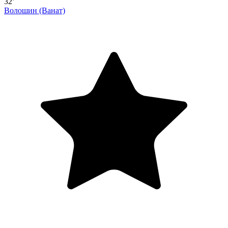
32’
Волошин
(Ванат)