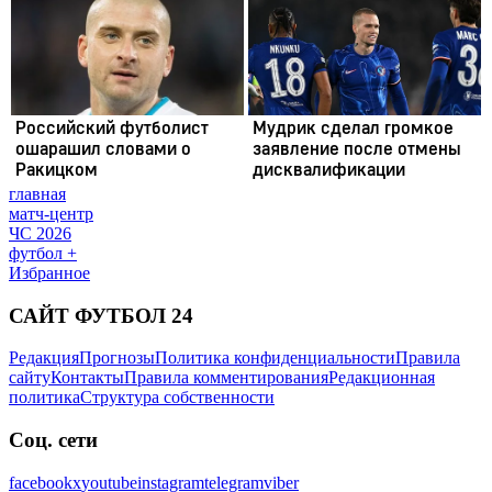
главная
матч-центр
ЧС 2026
футбол +
Избранное
САЙТ ФУТБОЛ 24
Редакция
Прогнозы
Политика конфиденциальности
Правила
сайту
Контакты
Правила комментирования
Редакционная
политика
Структура собственности
Соц. сети
facebook
x
youtube
instagram
telegram
viber