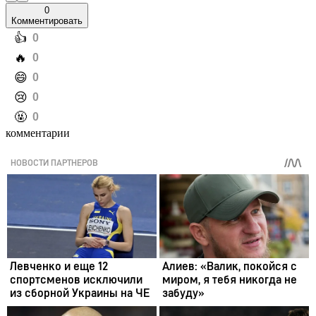
0
Комментировать
️👍
0
️🔥
0
️😄
0
️😢
0
️🤬
0
комментарии