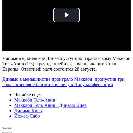
Play
Video
Напомним, киевское Динамо уступило израильскому Маккаби
Тель-Авив (1:3) в раунде плей-офф квалификации Лиги
Европы. Ответный матч состоится 28 августа.
Динамо в меньшинстве проиграло Маккаби, пропустив три
гола – киевляне близки к вылету в Лигу конференций
Читайте еще
:
Маккаби Тель-Авив
Маккаби Тель-Авив - Динамо Киев
Динамо Киев
Йожеф Сабо