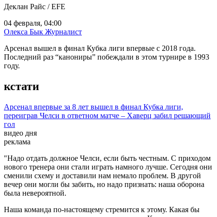
Деклан Райс / EFE
04 февраля, 04:00
Олекса Бык
Журналист
Арсенал вышел в финал Кубка лиги впервые с 2018 года.
Последний раз “канониры” побеждали в этом турнире в 1993
году.
кстати
Арсенал впервые за 8 лет вышел в финал Кубка лиги,
переиграв Челси в ответном матче – Хаверц забил решающий
гол
видео дня
реклама
"Надо отдать должное Челси, если быть честным. С приходом
нового тренера они стали играть намного лучше. Сегодня они
сменили схему и доставили нам немало проблем. В другой
вечер они могли бы забить, но надо признать: наша оборона
была невероятной.
Наша команда по-настоящему стремится к этому. Какая бы