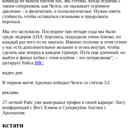
команда не вышла против нас, мы готовы. Когда играешь с
таким соперником, как Челси, он оказывает огромное
давление – и физическое, и психологическое. Нужно иметь
стойкость, чтобы оставаться сильными и продолжать
бороться.
Мы это заслужили. Последние три-четыре года мы были
среди лидеров АПЛ, боролись, подходили очень близко, но
каждый раз чего-то не хватало. Именно поэтому в этом сезоне
у нас есть дополнительное желание и огонь внутри, чтобы
сделать шаг вперед в каждом турнире. Путь еще длинный, но
выйти в финал кубка с этим клубом – это потрясающе", –
цитирует Райса
ВВС
.
видео дня
В первом матче Арсенал победил Челси со счетом 3:2.
реклама
27-летний Райс уже выигрывал трофеи в своей карьере: Лигу
конференций с Вест Хэмом и Суперкубок Англии с
Арсеналом.
кстати