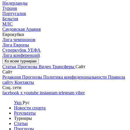
Нидерланды
Турция
Португалия
Бельгия
МЛС
Саудовская Аравия
Еврокубки
Лига чемпионов
Лига Европы
Суперкубок УЕФА
Лига конференций
Ко всем турнирам
Статьи
Прогнозы
Видео
Трансферы
Сайт
Сайт
Редакция
Прогнозы
Политика конфиденциальности
Правила
сайту
Контакты
Соц. сети
facebook
x
youtube
instagram
telegram
viber
Укр
Рус
Новости спорта
Результаты
Турниры
Статьи
Прогнозы