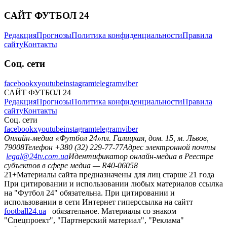
САЙТ ФУТБОЛ 24
Редакция
Прогнозы
Политика конфиденциальности
Правила
сайту
Контакты
Соц. сети
facebook
x
youtube
instagram
telegram
viber
САЙТ ФУТБОЛ 24
Редакция
Прогнозы
Политика конфиденциальности
Правила
сайту
Контакты
Соц. сети
facebook
x
youtube
instagram
telegram
viber
Онлайн-медиа «Футбол 24»
пл. Галицкая, дом. 15, м. Львов,
79008
Телефон +380 (32) 229-77-77
Адрес электронной почты
legal@24tv.com.ua
Идентификатор онлайн-медиа в Реестре
субъектов в сфере медиа — R40-06058
21+
Материалы сайта предназначены для лиц старше 21 года
При цитировании и использовании любых материалов ссылка
на "Футбол 24" обязательна. При цитировании и
использовании в сети Интернет гиперссылка на сайтт
football24.ua
обязательное. Материалы со знаком
"Спецпроект", "Партнерский материал", "Реклама"