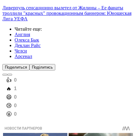
Ливерпуль сенсационно вылетел от Жилины – Ее фанаты
троллили "красных" провокационным баннером: Юношеская
Лига УЕФА
Читайте еще
:
Англия
Олекса Бык
Деклан Райс
Челси
Арсенал
Поделиться
Поділитись
️👍
0
️🔥
1
️😄
0
️😢
0
️🤬
0