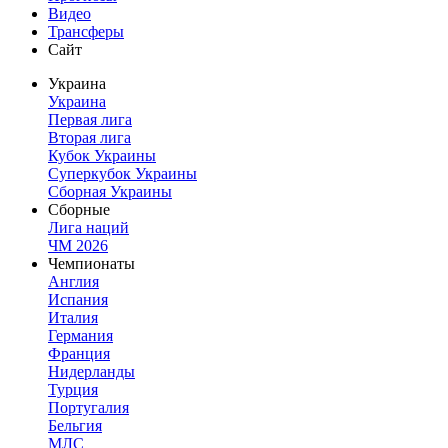
Видео
Трансферы
Сайт
Украина
Украина
Первая лига
Вторая лига
Кубок Украины
Суперкубок Украины
Сборная Украины
Сборные
Лига наций
ЧМ 2026
Чемпионаты
Англия
Испания
Италия
Германия
Франция
Нидерланды
Турция
Португалия
Бельгия
МЛС